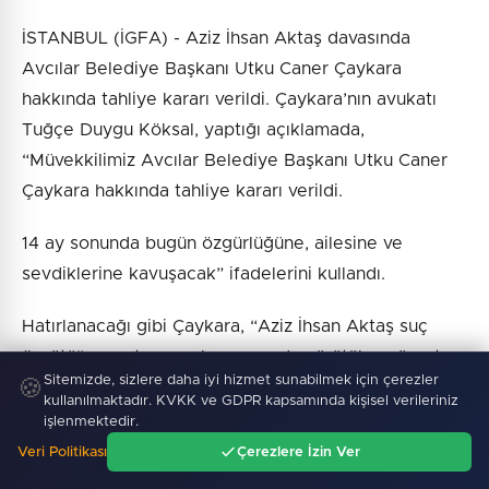
İSTANBUL (İGFA) - Aziz İhsan Aktaş davasında
Avcılar Belediye Başkanı Utku Caner Çaykara
hakkında tahliye kararı verildi. Çaykara’nın avukatı
Tuğçe Duygu Köksal, yaptığı açıklamada,
“Müvekkilimiz Avcılar Belediye Başkanı Utku Caner
Çaykara hakkında tahliye kararı verildi.
14 ay sonunda bugün özgürlüğüne, ailesine ve
sevdiklerine kavuşacak” ifadelerini kullandı.
Hatırlanacağı gibi Çaykara, “Aziz İhsan Aktaş suç
örgütü” soruşturması kapsamında yürütülen süreçte,
Sitemizde, sizlere daha iyi hizmet sunabilmek için çerezler
🍪
Aziz İhsan Aktaş’ın etkin pişmanlık hükümlerinden
kullanılmaktadır. KVKK ve GDPR kapsamında kişisel verileriniz
yararlanarak verdiği ikinci ifadenin ardından
işlenmektedir.
gerçekleştirilen operasyonlarda gözaltına alınmış ve
Veri Politikası
Çerezlere İzin Ver
Ana Sayfa
Gündem
Ara
Menü
tutuklanmıştı.