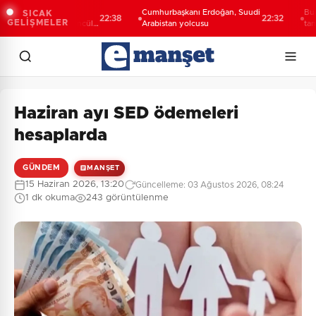
Şahin Biba:
Cumhurbaşkanı Erdoğan, Suudi
Bursa’da T
SICAK
22:38
22:32
GELİŞMELER
ceğini bütüncül
Arabistan yolcusu
tanıtıldı... 
ıyoruz
yolculuğun
Haziran ayı SED ödemeleri
hesaplarda
GÜNDEM
MANŞET
15 Haziran 2026, 13:20
Güncelleme: 03 Ağustos 2026, 08:24
1 dk okuma
243 görüntülenme