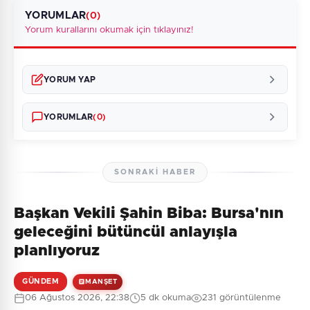
YORUMLAR
(0)
Yorum kurallarını okumak için tıklayınız!
YORUM YAP
YORUMLAR
(0)
SONRAKI HABER
Başkan Vekili Şahin Biba: Bursa'nın
Henüz yorum yapılmamış. İlk yorumu siz yapın!
geleceğini bütüncül anlayışla
planlıyoruz
GÜNDEM
MANŞET
0
/2000
06 Ağustos 2026, 22:38
5 dk okuma
231 görüntülenme
Güvenlik Sorusu: