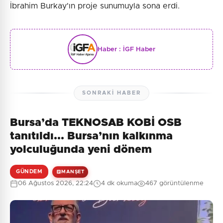
İbrahim Burkay'ın proje sunumuyla sona erdi.
Haber :
İGF Haber
SONRAKI HABER
Bursa’da TEKNOSAB KOBİ OSB
tanıtıldı... Bursa’nın kalkınma
yolculuğunda yeni dönem
GÜNDEM
MANŞET
06 Ağustos 2026, 22:24
4 dk okuma
467 görüntülenme