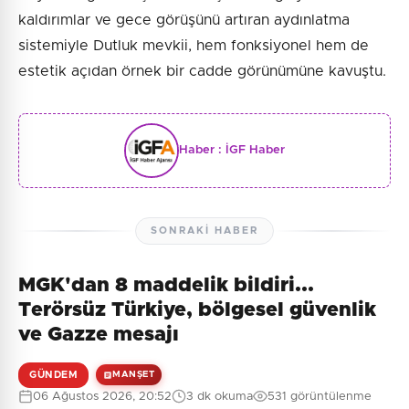
kaldırımlar ve gece görüşünü artıran aydınlatma
sistemiyle Dutluk mevkii, hem fonksiyonel hem de
estetik açıdan örnek bir cadde görünümüne kavuştu.
Haber :
İGF Haber
SONRAKI HABER
MGK'dan 8 maddelik bildiri...
Terörsüz Türkiye, bölgesel güvenlik
ve Gazze mesajı
GÜNDEM
MANŞET
06 Ağustos 2026, 20:52
3 dk okuma
531 görüntülenme