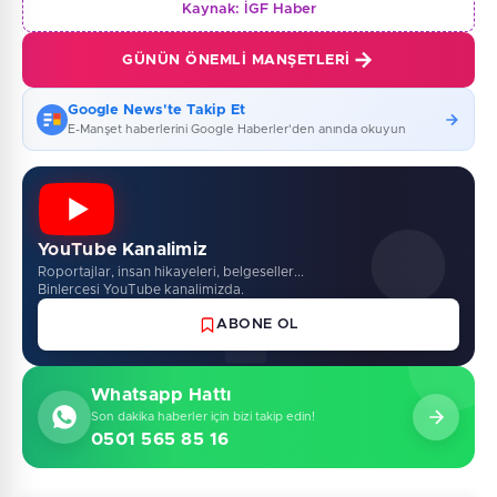
Kaynak:
İGF Haber
GÜNÜN ÖNEMLI MANŞETLERI
Google News'te Takip Et
E-Manşet haberlerini Google Haberler'den anında okuyun
YouTube Kanalimiz
Roportajlar, insan hikayeleri, belgeseller...
Binlercesi YouTube kanalimizda.
ABONE OL
Whatsapp Hattı
Son dakika haberler için bizi takip edin!
0501 565 85 16