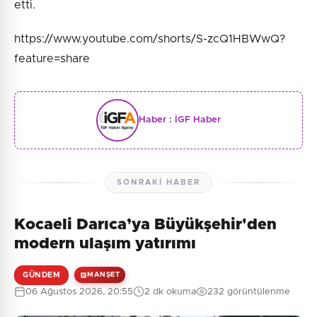
etti.
https://www.youtube.com/shorts/S-zcQ1HBWwQ?
feature=share
Haber :
İGF Haber
SONRAKI HABER
Kocaeli Darıca’ya Büyükşehir'den
modern ulaşım yatırımı
GÜNDEM
MANŞET
06 Ağustos 2026, 20:55
2 dk okuma
232 görüntülenme