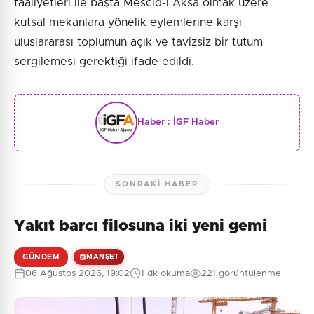
faaliyetleri ile başta Mescid-i Aksa olmak üzere
kutsal mekanlara yönelik eylemlerine karşı
uluslararası toplumun açık ve tavizsiz bir tutum
sergilemesi gerektiği ifade edildi.
Haber :
İGF Haber
SONRAKI HABER
Yakıt barcı filosuna iki yeni gemi
GÜNDEM
MANŞET
06 Ağustos 2026, 19:02
1 dk okuma
221 görüntülenme