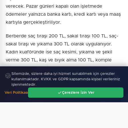
verecek. Pazar günleri kapalı olan işletmede
ödemeler yalnızca banka kartı, kredi kartı veya maaş
kartıyla gerçekleştiriliyor.
Berberde saç tıraşı 200 TL, sakal tıraşı 100 TL, saç-
sakal tıraşı ve yıkama 300 TL olarak uygulanıyor.
Kadın kuaföründe ise saç kesimi, yıkama ve şekil
verme 300 TL, kaş ve bıyık alma 100 TL, komple
bakım 200 TL ücretle sunuluyor.
Sitemizde, sizlere daha iyi hizmet sunabilmek için çerezler
🍪
kullanılmaktadır. KVKK ve GDPR kapsamında kişisel verileriniz
işlenmektedir.
Veri Politikası
Çerezlere İzin Ver
Haber :
İGF Haber
Ana Sayfa
Gündem
Ara
Menü
SICAK GELIŞMELER