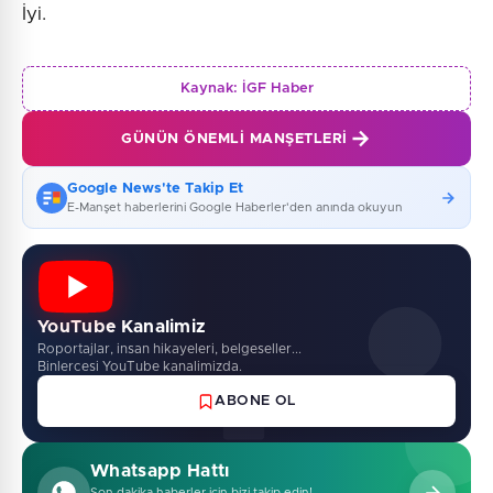
İyi.
Kaynak:
İGF Haber
GÜNÜN ÖNEMLI MANŞETLERI
Google News'te Takip Et
E-Manşet haberlerini Google Haberler'den anında okuyun
YouTube Kanalimiz
Roportajlar, insan hikayeleri, belgeseller...
Binlercesi YouTube kanalimizda.
ABONE OL
Whatsapp Hattı
Son dakika haberler için bizi takip edin!