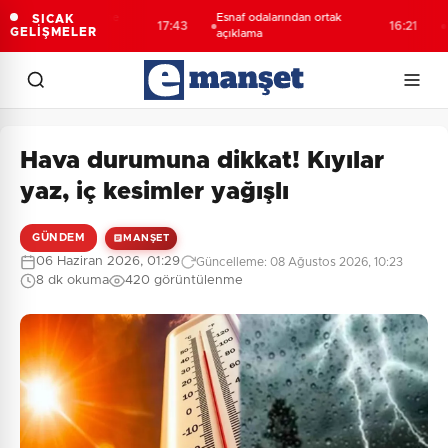
nspor’da kombine
Esnaf odalarından ortak
SICAK
17:43
16:21
Toplu
GELİŞMELER
ında tarihi rekor
açıklama
Hava durumuna dikkat! Kıyılar
yaz, iç kesimler yağışlı
GÜNDEM
MANŞET
06 Haziran 2026, 01:29
Güncelleme: 08 Ağustos 2026, 10:23
8 dk okuma
420 görüntülenme