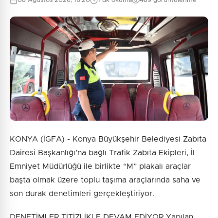
08 Ağustos 2026, 16:20
1 dk okuma
489 görüntülenme
0
/2000
Güvenlik Sorusu:
6 + 4 = ?
Gönder
KONYA (İGFA) - Konya Büyükşehir Belediyesi Zabıta
Dairesi Başkanlığı’na bağlı Trafik Zabıta Ekipleri, İl
Emniyet Müdürlüğü ile birlikte “M” plakalı araçlar
başta olmak üzere toplu taşıma araçlarında saha ve
son durak denetimleri gerçekleştiriyor.
DENETİMLER TİTİZLİKLE DEVAM EDİYOR Yapılan