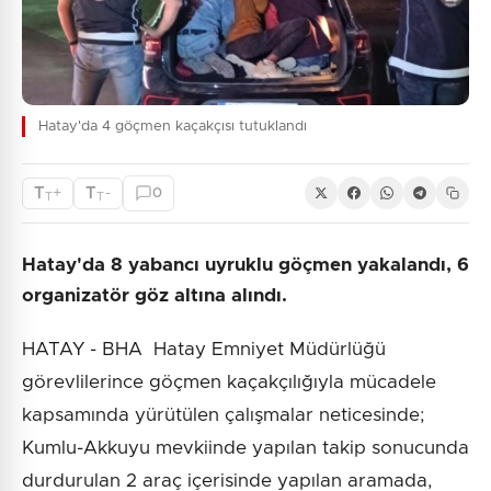
Hatay'da 4 göçmen kaçakçısı tutuklandı
T
T
+
-
0
T
T
Hatay'da 8 yabancı uyruklu göçmen yakalandı, 6
organizatör göz altına alındı.
HATAY - BHA Hatay Emniyet Müdürlüğü
görevlilerince göçmen kaçakçılığıyla mücadele
kapsamında yürütülen çalışmalar neticesinde;
Kumlu-Akkuyu mevkiinde yapılan takip sonucunda
durdurulan 2 araç içerisinde yapılan aramada,