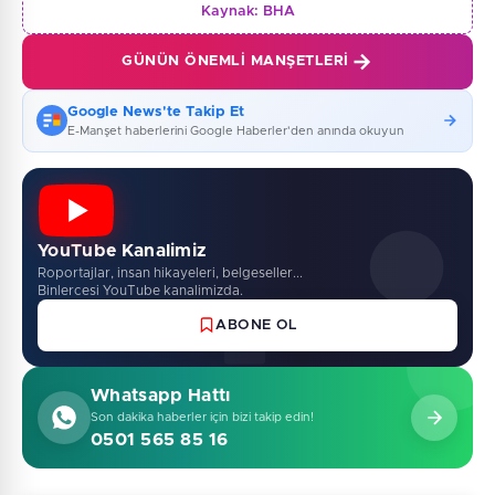
Kaynak:
BHA
GÜNÜN ÖNEMLI MANŞETLERI
Google News'te Takip Et
E-Manşet haberlerini Google Haberler'den anında okuyun
YouTube Kanalimiz
Roportajlar, insan hikayeleri, belgeseller...
Binlercesi YouTube kanalimizda.
ABONE OL
Whatsapp Hattı
Son dakika haberler için bizi takip edin!
0501 565 85 16