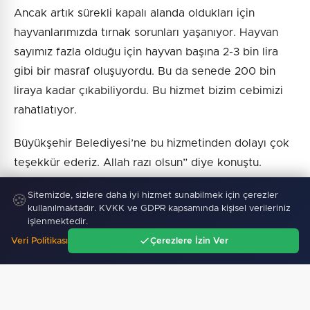
Ancak artık sürekli kapalı alanda oldukları için
hayvanlarımızda tırnak sorunları yaşanıyor. Hayvan
sayımız fazla olduğu için hayvan başına 2-3 bin lira
gibi bir masraf oluşuyordu. Bu da senede 200 bin
liraya kadar çıkabiliyordu. Bu hizmet bizim cebimizi
rahatlatıyor.
Büyükşehir Belediyesi’ne bu hizmetinden dolayı çok
teşekkür ederiz. Allah razı olsun” diye konuştu.
Sitemizde, sizlere daha iyi hizmet sunabilmek için çerezler
🍪
kullanılmaktadır. KVKK ve GDPR kapsamında kişisel verileriniz
işlenmektedir.
Haber :
İGF Haber
Veri Politikası
Çerezlere İzin Ver
Ana Sayfa
Gündem
Ara
Menü
SICAK GELIŞMELER