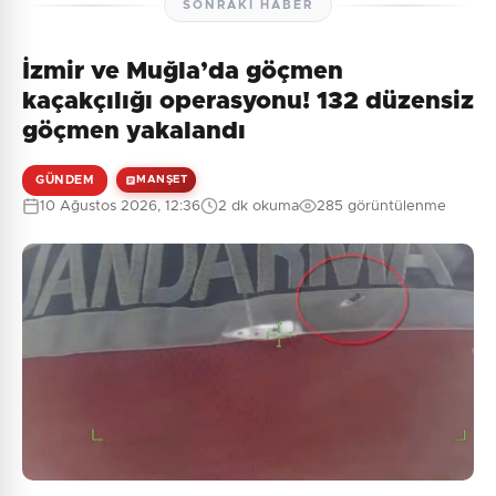
SONRAKI HABER
İzmir ve Muğla’da göçmen
kaçakçılığı operasyonu! 132 düzensiz
göçmen yakalandı
GÜNDEM
MANŞET
10 Ağustos 2026, 12:36
2 dk okuma
285 görüntülenme