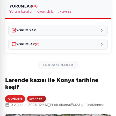
YORUMLAR
(0)
Yorum kurallarını okumak için tıklayınız!
YORUM YAP
YORUMLAR
(0)
SONRAKI HABER
Larende kazısı ile Konya tarihine
Henüz yorum yapılmamış. İlk yorumu siz yapın!
keşif
GÜNDEM
MANŞET
10 Ağustos 2026, 12:46
4 dk okuma
323 görüntülenme
0
/2000
Güvenlik Sorusu: