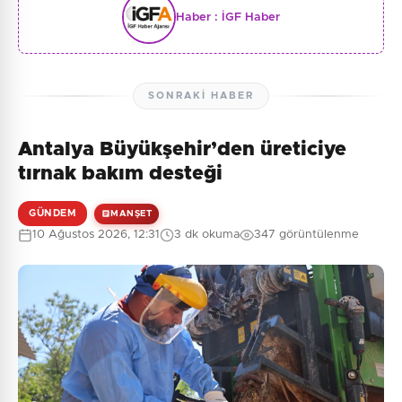
Haber :
İGF Haber
SONRAKI HABER
Antalya Büyükşehir’den üreticiye
tırnak bakım desteği
GÜNDEM
MANŞET
10 Ağustos 2026, 12:31
3 dk okuma
347 görüntülenme