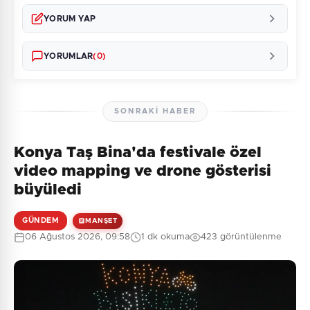
YORUM YAP
YORUMLAR
(0)
SONRAKI HABER
Konya Taş Bina'da festivale özel
Henüz yorum yapılmamış. İlk yorumu siz yapın!
video mapping ve drone gösterisi
büyüledi
GÜNDEM
MANŞET
0
/2000
06 Ağustos 2026, 09:58
1 dk okuma
423 görüntülenme
Güvenlik Sorusu:
6 + 9 = ?