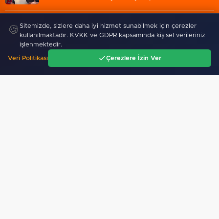
06 Ağustos 2026
Sitemizde, sizlere daha iyi hizmet sunabilmek için çerezler
🍪
Konya Taş Bina'da festivale özel video mapping ve…
kullanılmaktadır. KVKK ve GDPR kapsamında kişisel verileriniz
işlenmektedir.
Veri Politikası
Çerezlere İzin Ver
06 Ağustos 2026
Ana Sayfa
Gündem
Ara
Menü
Kayseri Talas Yeni Dünya ERVA Spor Okulu açıldı
06 Ağustos 2026
Mersin’de alzheimer hastalarına umut
Ziraat Türkiye Kupası'nda yeni
Ormanya’nın Atlas’ı yaban
sezon takvimi açıklandı…
hayatına ışık tutacak
GÜNDEM