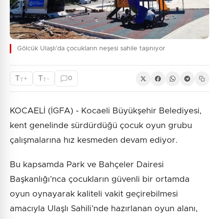
Gölcük Ulaşlı’da çocukların neşesi sahile taşınıyor
T
T
+
-
0
T
T
KOCAELİ (İGFA) - Kocaeli Büyükşehir Belediyesi,
kent genelinde sürdürdüğü çocuk oyun grubu
çalışmalarına hız kesmeden devam ediyor.
Bu kapsamda Park ve Bahçeler Dairesi
Başkanlığı’nca çocukların güvenli bir ortamda
oyun oynayarak kaliteli vakit geçirebilmesi
amacıyla Ulaşlı Sahili’nde hazırlanan oyun alanı,