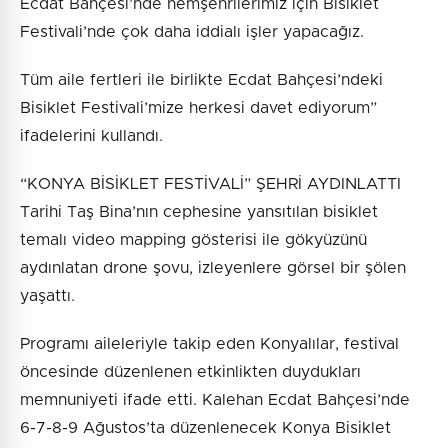
Ecdat Bahçesi’nde hemşehrilerimiz için Bisiklet
Festivali’nde çok daha iddialı işler yapacağız.
Tüm aile fertleri ile birlikte Ecdat Bahçesi’ndeki
Bisiklet Festivali’mize herkesi davet ediyorum”
ifadelerini kullandı.
“KONYA BİSİKLET FESTİVALİ” ŞEHRİ AYDINLATTI
Tarihi Taş Bina’nın cephesine yansıtılan bisiklet
temalı video mapping gösterisi ile gökyüzünü
aydınlatan drone şovu, izleyenlere görsel bir şölen
yaşattı.
Programı aileleriyle takip eden Konyalılar, festival
öncesinde düzenlenen etkinlikten duydukları
memnuniyeti ifade etti. Kalehan Ecdat Bahçesi’nde
6-7-8-9 Ağustos’ta düzenlenecek Konya Bisiklet