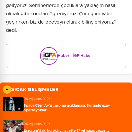
geliyoruz. Seminerlerde çocuklara yaklaşım nasıl
olmalı gibi konuları öğreniyoruz. Çocuğum vakit
geçirirken biz de ebeveyn olarak bilinçleniyoruz”
dedi.
Haber :
İGF Haber
SICAK GELIŞMELER
06 Ağustos 2026
SpaceX'ten Ay'a çarpma açıklaması: Sorumlu uzay
operasyonları…
06 Ağustos 2026
Erzurum'daki kürekli cinayette 17 yıl hapis cezası…