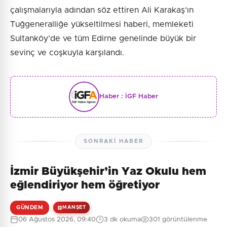
çalışmalarıyla adından söz ettiren Ali Karakaş’ın
Tuğgeneralliğe yükseltilmesi haberi, memleketi
Sultanköy’de ve tüm Edirne genelinde büyük bir
sevinç ve coşkuyla karşılandı.
Haber :
İGF Haber
SONRAKI HABER
İzmir Büyükşehir’in Yaz Okulu hem
eğlendiriyor hem öğretiyor
GÜNDEM
MANŞET
06 Ağustos 2026, 09:40
3 dk okuma
301 görüntülenme