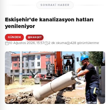
SONRAKI HABER
Eskişehir’de kanalizasyon hatları
Henüz yorum yapılmamış. İlk yorumu siz yapın!
yenileniyor
GÜNDEM
MANŞET
10 Ağustos 2026, 15:57
2 dk okuma
428 görüntülenme
0
/2000
Güvenlik Sorusu:
8 + 6 = ?
Gönder