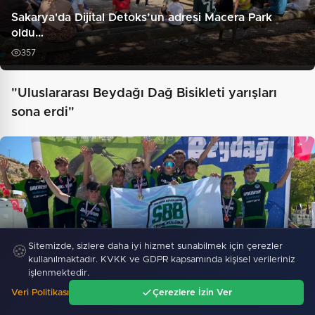
Sakarya'da Dijital Detoks’un adresi Macera Park
oldu…
357
"Uluslararası Beydağı Dağ Bisikleti yarışları
sona erdi"
Sitemizde, sizlere daha iyi hizmet sunabilmek için çerezler
🍪
kullanılmaktadır. KVKK ve GDPR kapsamında kişisel verileriniz
işlenmektedir.
Sakaryalı genç pedallar Türkiye kürüsünde
Veri Politikası
Çerezlere İzin Ver
Ana Sayfa
Gündem
Ara
Menü