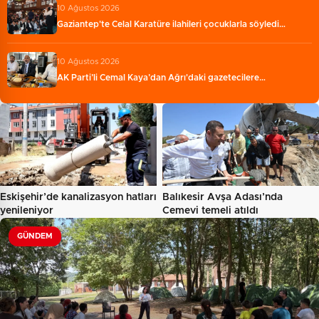
10 Ağustos 2026
Gaziantep'te Celal Karatüre ilahileri çocuklarla söyledi…
10 Ağustos 2026
AK Parti’li Cemal Kaya’dan Ağrı'daki gazetecilere…
Eskişehir’de kanalizasyon hatları
Balıkesir Avşa Adası’nda
yenileniyor
Cemevi temeli atıldı
GÜNDEM