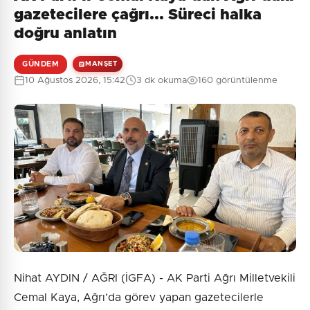
gazetecilere çağrı... Süreci halka
doğru anlatın
GÜNDEM
MANŞET
10 Ağustos 2026, 15:42
3 dk okuma
160 görüntülenme
Nihat AYDIN / AĞRI (İGFA) - AK Parti Ağrı Milletvekili
Cemal Kaya, Ağrı’da görev yapan gazetecilerle