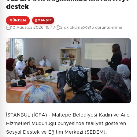
destek
GÜNDEM
MANŞET
10 Ağustos 2026, 15:47
2 dk okuma
315 görüntülenme
İSTANBUL (İGFA) - Maltepe Belediyesi Kadın ve Aile
Hizmetleri Müdürlüğü bünyesinde faaliyet gösteren
Sosyal Destek ve Eğitim Merkezi (SEDEM),