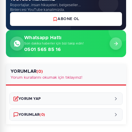
Roportajlar, insan hikayeleri, belgeseller...
Binlercesi YouTube kanalimizda.
ABONE OL
Whatsapp Hattı
Son dakika haberler için bizi takip edin!
0501 565 85 16
YORUMLAR
(0)
Yorum kurallarını okumak için tıklayınız!
YORUM YAP
YORUMLAR
(0)