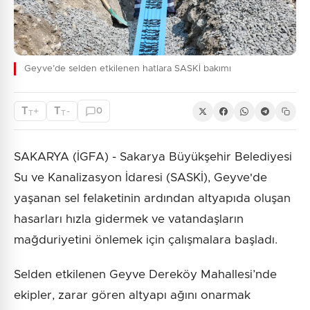
Geyve’de selden etkilenen hatlara SASKİ bakımı
T
T
+
-
0
T
T
SAKARYA (İGFA) - Sakarya Büyükşehir Belediyesi
Su ve Kanalizasyon İdaresi (SASKİ), Geyve'de
yaşanan sel felaketinin ardından altyapıda oluşan
hasarları hızla gidermek ve vatandaşların
mağduriyetini önlemek için çalışmalara başladı.
Selden etkilenen Geyve Dereköy Mahallesi’nde
ekipler, zarar gören altyapı ağını onarmak