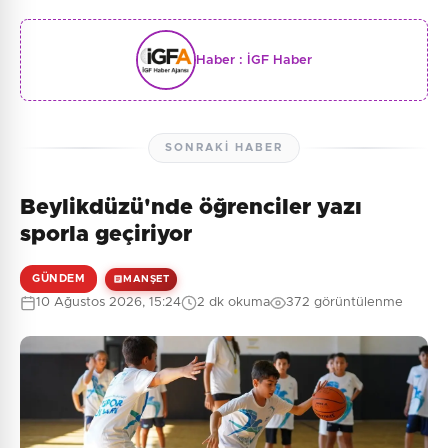
Haber :
İGF Haber
SONRAKI HABER
Beylikdüzü'nde öğrenciler yazı
sporla geçiriyor
GÜNDEM
MANŞET
10 Ağustos 2026, 15:24
2 dk okuma
372 görüntülenme