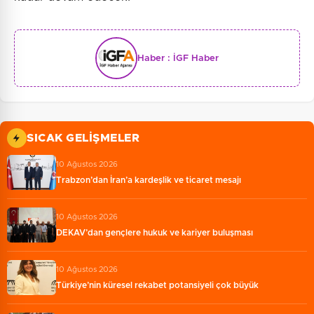
Haber :
İGF Haber
SICAK GELIŞMELER
10 Ağustos 2026
Trabzon’dan İran’a kardeşlik ve ticaret mesajı
10 Ağustos 2026
DEKAV’dan gençlere hukuk ve kariyer buluşması
10 Ağustos 2026
Türkiye’nin küresel rekabet potansiyeli çok büyük