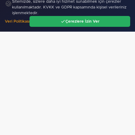
Sitemizde, sizlere daha iyi hizmet sunabilmek için çerezler
🍪
kullanılmaktadır. KVKK ve GDPR kapsamında kişisel verileriniz
Kocaeli'de Seymen ve Karamürsel tünellerine
işlenmektedir.
konfor…
Veri Politikası
Çerezlere İzin Ver
Ana Sayfa
Gündem
Ara
Menü
Mobil Uygulamamız Yayında!
Binlerce haberden
anında haberdar ol, ilgi alanına göre haber oku.