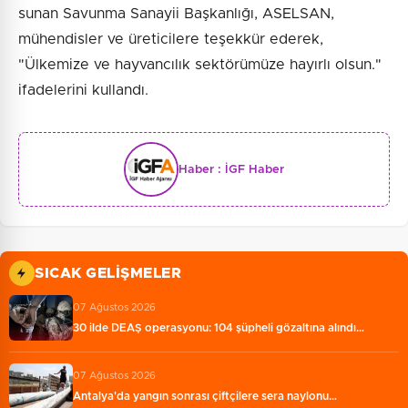
sunan Savunma Sanayii Başkanlığı, ASELSAN,
mühendisler ve üreticilere teşekkür ederek,
"Ülkemize ve hayvancılık sektörümüze hayırlı olsun."
ifadelerini kullandı.
Haber :
İGF Haber
SICAK GELIŞMELER
07 Ağustos 2026
30 ilde DEAŞ operasyonu: 104 şüpheli gözaltına alındı…
07 Ağustos 2026
Antalya'da yangın sonrası çiftçilere sera naylonu…