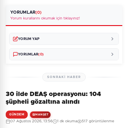
YORUMLAR
(0)
Yorum kurallarını okumak için tıklayınız!
YORUM YAP
YORUMLAR
(0)
SONRAKI HABER
30 ilde DEAŞ operasyonu: 104
Henüz yorum yapılmamış. İlk yorumu siz yapın!
şüpheli gözaltına alındı
GÜNDEM
MANŞET
07 Ağustos 2026, 13:56
1 dk okuma
517 görüntülenme
0
/2000