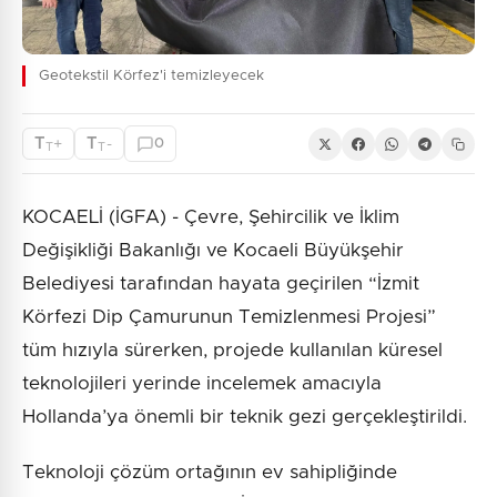
Geotekstil Körfez'i temizleyecek
T
T
+
-
0
T
T
KOCAELİ (İGFA) - Çevre, Şehircilik ve İklim
Değişikliği Bakanlığı ve Kocaeli Büyükşehir
Belediyesi tarafından hayata geçirilen “İzmit
Körfezi Dip Çamurunun Temizlenmesi Projesi”
tüm hızıyla sürerken, projede kullanılan küresel
teknolojileri yerinde incelemek amacıyla
Hollanda’ya önemli bir teknik gezi gerçekleştirildi.
Teknoloji çözüm ortağının ev sahipliğinde