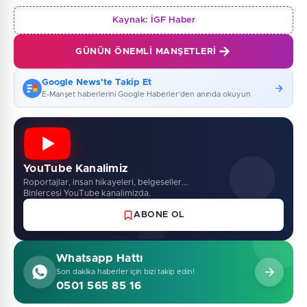
Kaynak:
İGF Haber
GÜNÜN ÖNEMLI MANŞETLERI
Google News'te Takip Et
E-Manşet haberlerini Google Haberler'den anında okuyun
YouTube Kanalimiz
Roportajlar, insan hikayeleri, belgeseller...
Binlercesi YouTube kanalimizda.
ABONE OL
Whatsapp Hattı
Son dakika haberler için bizi takip edin!
0501 565 85 16