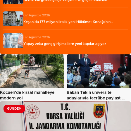
07 Ağustos 2026
Keşan'da 177 milyon liralık yeni Hükümet Konağı'nın…
07 Ağustos 2026
Yapay zeka genç girişimcilere yeni kapılar açıyor
Kocaeli'de kırsal mahalleye
Bakan Tekin üniversite
modern yol
adaylarıyla tecrübe paylaştı…
GÜNDEM