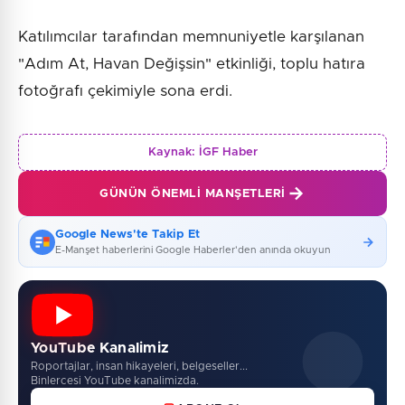
Katılımcılar tarafından memnuniyetle karşılanan
"Adım At, Havan Değişsin" etkinliği, toplu hatıra
fotoğrafı çekimiyle sona erdi.
Kaynak:
İGF Haber
GÜNÜN ÖNEMLI MANŞETLERI
Google News'te Takip Et
E-Manşet haberlerini Google Haberler'den anında okuyun
YouTube Kanalimiz
Roportajlar, insan hikayeleri, belgeseller...
Binlercesi YouTube kanalimizda.