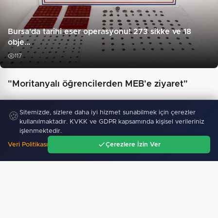
Bursa'da tarihi eser operasyonu! 273 sikke ve 18
obje…
117
"Moritanyalı öğrencilerden MEB'e ziyaret"
Sitemizde, sizlere daha iyi hizmet sunabilmek için çerezler
🍪
kullanılmaktadır. KVKK ve GDPR kapsamında kişisel verileriniz
işlenmektedir.
Veri Politikası
Çerezlere İzin Ver
Ana Sayfa
Gündem
Ara
Menü
688 milyon TL tarımsal destek hesaplarda