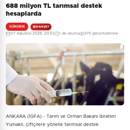
688 milyon TL tarımsal destek
Henüz yorum yapılmamış. İlk yorumu siz yapın!
hesaplarda
GÜNDEM
MANŞET
07 Ağustos 2026, 20:53
1 dk okuma
375 görüntülenme
0
/2000
Güvenlik Sorusu:
1 + 5 = ?
Gönder
ANKARA (İGFA) - Tarım ve Orman Bakanı İbrahim
Yumaklı, çiftçilere yönelik tarımsal destek