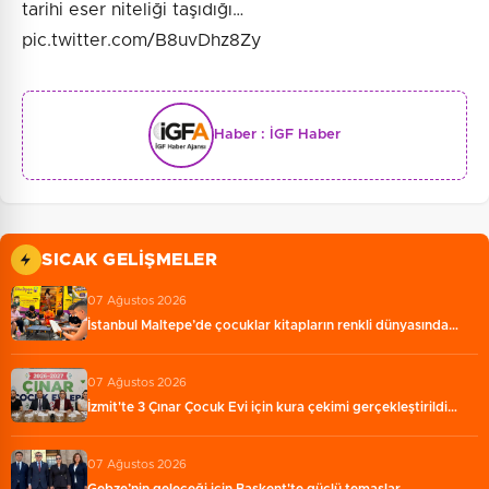
tarihi eser niteliği taşıdığı…
pic.twitter.com/B8uvDhz8Zy
Haber :
İGF Haber
SICAK GELIŞMELER
07 Ağustos 2026
İstanbul Maltepe’de çocuklar kitapların renkli dünyasında…
07 Ağustos 2026
İzmit'te 3 Çınar Çocuk Evi için kura çekimi gerçekleştirildi…
07 Ağustos 2026
Gebze’nin geleceği için Başkent'te güçlü temaslar