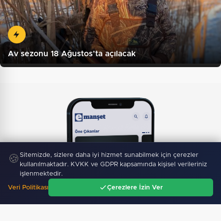
Av sezonu 18 Ağustos’ta açılacak
Sitemizde, sizlere daha iyi hizmet sunabilmek için çerezler
🍪
kullanılmaktadır. KVKK ve GDPR kapsamında kişisel verileriniz
işlenmektedir.
Veri Politikası
Çerezlere İzin Ver
Ana Sayfa
Gündem
Ara
Menü