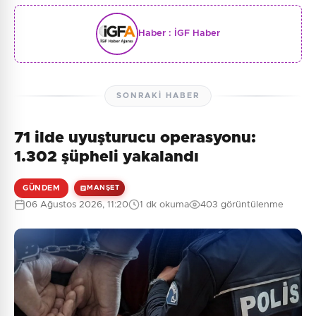
Haber :
İGF Haber
SONRAKI HABER
71 ilde uyuşturucu operasyonu:
1.302 şüpheli yakalandı
GÜNDEM
MANŞET
06 Ağustos 2026, 11:20
1 dk okuma
403 görüntülenme