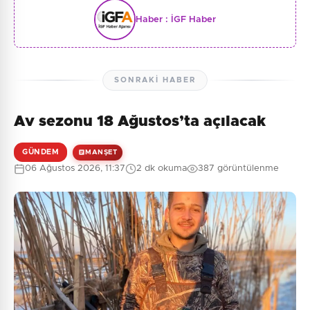
Haber :
İGF Haber
SONRAKI HABER
Av sezonu 18 Ağustos’ta açılacak
GÜNDEM
MANŞET
06 Ağustos 2026, 11:37
2 dk okuma
387 görüntülenme