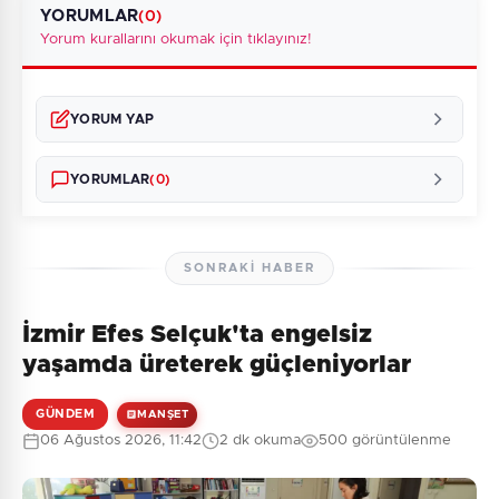
YORUMLAR
(0)
Yorum kurallarını okumak için tıklayınız!
YORUM YAP
YORUMLAR
(0)
SONRAKI HABER
İzmir Efes Selçuk'ta engelsiz
Henüz yorum yapılmamış. İlk yorumu siz yapın!
yaşamda üreterek güçleniyorlar
GÜNDEM
MANŞET
06 Ağustos 2026, 11:42
2 dk okuma
500 görüntülenme
0
/2000
Güvenlik Sorusu: