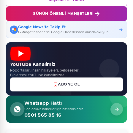
Kaynak:
İGF Haber
GÜNÜN ÖNEMLI MANŞETLERI
Google News'te Takip Et
E-Manşet haberlerini Google Haberler'den anında okuyun
YouTube Kanalimiz
Roportajlar, insan hikayeleri, belgeseller...
Binlercesi YouTube kanalimizda.
ABONE OL
Whatsapp Hattı
Son dakika haberler için bizi takip edin!
0501 565 85 16