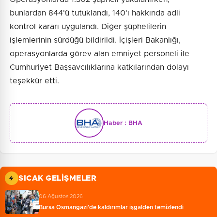
bunlardan 844'ü tutuklandı, 140'ı hakkında adli
kontrol kararı uygulandı. Diğer şüphelilerin
işlemlerinin sürdüğü bildirildi. İçişleri Bakanlığı,
operasyonlarda görev alan emniyet personeli ile
Cumhuriyet Başsavcılıklarına katkılarından dolayı
teşekkür etti.
Haber :
BHA
SICAK GELIŞMELER
06 Ağustos 2026
Bursa Osmangazi’de kaldırımlar işgalden temizlendi