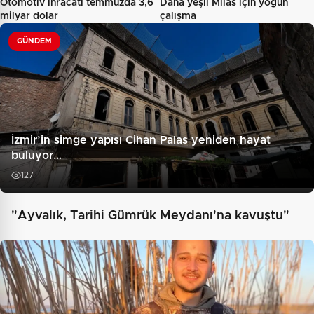
Otomotiv ihracatı temmuzda 3,6
Daha yeşil Milas için yoğun
milyar dolar
çalışma
GÜNDEM
İzmir’in simge yapısı Cihan Palas yeniden hayat
buluyor…
127
"Ayvalık, Tarihi Gümrük Meydanı'na kavuştu"