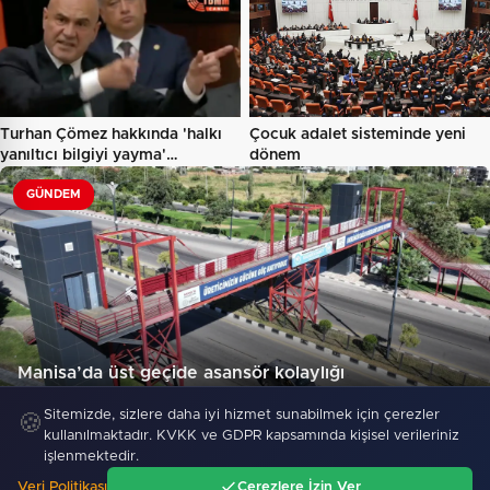
Turhan Çömez hakkında 'halkı
Çocuk adalet sisteminde yeni
yanıltıcı bilgiyi yayma'…
dönem
GÜNDEM
Manisa’da üst geçide asansör kolaylığı
178
Sitemizde, sizlere daha iyi hizmet sunabilmek için çerezler
🍪
kullanılmaktadır. KVKK ve GDPR kapsamında kişisel verileriniz
işlenmektedir.
"5 ilde kuvvetli yağış, Marmara ve Ege’de
Veri Politikası
Çerezlere İzin Ver