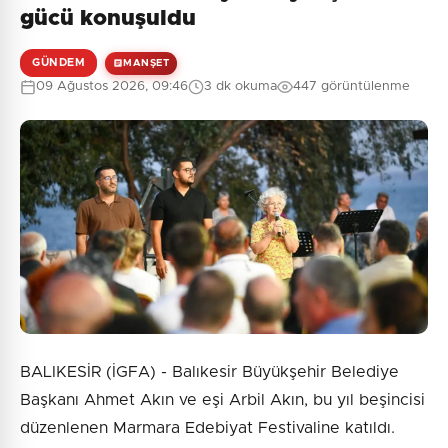
Henüz yorum yapılmamış. İlk yorumu siz yapın!
gücü konuşuldu
GÜNDEM
MANŞET
09 Ağustos 2026, 09:46
3 dk okuma
447 görüntülenme
0
/2000
Güvenlik Sorusu:
1 + 5 = ?
Gönder
BALIKESİR (İGFA) - Balıkesir Büyükşehir Belediye
Başkanı Ahmet Akın ve eşi Arbil Akın, bu yıl beşincisi
düzenlenen Marmara Edebiyat Festivaline katıldı.