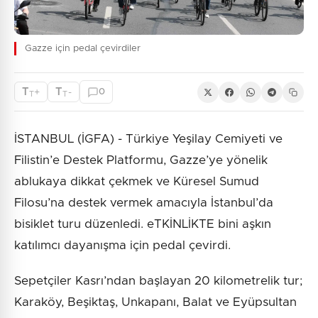
Gazze için pedal çevirdiler
T
T
+
-
0
T
T
İSTANBUL (İGFA) - Türkiye Yeşilay Cemiyeti ve
Filistin’e Destek Platformu, Gazze’ye yönelik
ablukaya dikkat çekmek ve Küresel Sumud
Filosu’na destek vermek amacıyla İstanbul’da
bisiklet turu düzenledi. eTKİNLİKTE bini aşkın
katılımcı dayanışma için pedal çevirdi.
Sepetçiler Kasrı’ndan başlayan 20 kilometrelik tur;
Karaköy, Beşiktaş, Unkapanı, Balat ve Eyüpsultan