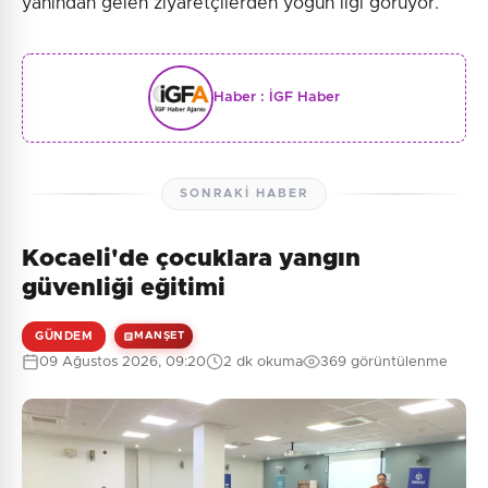
yanından gelen ziyaretçilerden yoğun ilgi görüyor.
Haber :
İGF Haber
SONRAKI HABER
Kocaeli'de çocuklara yangın
güvenliği eğitimi
GÜNDEM
MANŞET
09 Ağustos 2026, 09:20
2 dk okuma
369 görüntülenme