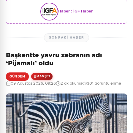
Haber :
İGF Haber
SONRAKI HABER
Başkentte yavru zebranın adı
‘Pijamalı’ oldu
GÜNDEM
MANŞET
09 Ağustos 2026, 09:26
2 dk okuma
301 görüntülenme