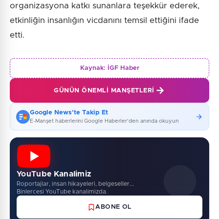
organizasyona katkı sunanlara teşekkür ederek,
etkinliğin insanlığın vicdanını temsil ettiğini ifade
etti.
Kaynak:
İGF Haber
GÜNÜN ÖNEMLI MANŞETLERI
Google News'te Takip Et
E-Manşet haberlerini Google Haberler'den anında okuyun
YouTube Kanalimiz
Roportajlar, insan hikayeleri, belgeseller...
Binlercesi YouTube kanalimizda.
ABONE OL