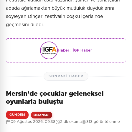
Festivale katılan usta yazarlar, şairler ve sanatçıları
adada ağırlamaktan büyük mutluluk duyduklarını
söyleyen Dinçer, festivalin coşku içerisinde
geçmesini diledi.
Haber :
İGF Haber
SONRAKI HABER
Mersin’de çocuklar geleneksel
oyunlarla buluştu
GÜNDEM
MANŞET
09 Ağustos 2026, 09:38
2 dk okuma
313 görüntülenme