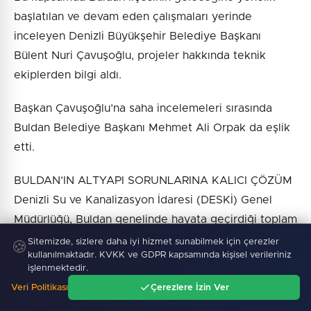
başlatılan ve devam eden çalışmaları yerinde
inceleyen Denizli Büyükşehir Belediye Başkanı
Bülent Nuri Çavuşoğlu, projeler hakkında teknik
ekiplerden bilgi aldı.
Başkan Çavuşoğlu’na saha incelemeleri sırasında
Buldan Belediye Başkanı Mehmet Ali Orpak da eşlik
etti.
BULDAN’IN ALTYAPI SORUNLARINA KALICI ÇÖZÜM
Denizli Su ve Kanalizasyon İdaresi (DESKİ) Genel
Müdürlüğü, Buldan genelinde hayata geçirdiği toplam
120 milyon TL’lik altyapı hamlesiyle ilçenin
Sitemizde, sizlere daha iyi hizmet sunabilmek için çerezler
🍪
kullanılmaktadır. KVKK ve GDPR kapsamında kişisel verileriniz
sorunlarına kalıcı çözümler getiriyor.
işlenmektedir.
Veri Politikası
Çerezlere İzin Ver
Sel ve taşkın riskine karşı Cumhuriyet ve Gölbaşı
Ana Sayfa
Gündem
Ara
Menü