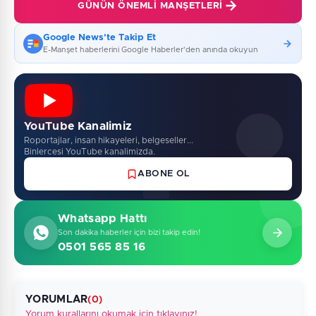
GÜNÜN ÖNEMLI MANŞETLERI
Google News'te Takip Et
E-Manşet haberlerini Google Haberler'den anında okuyun
YouTube Kanalimiz
Roportajlar, insan hikayeleri, belgeseller...
Binlercesi YouTube kanalimizda.
ABONE OL
Whatsapp Hattı
Son dakika haberler için bizi takip edin!
0501 565 85 16
YORUMLAR
(0)
Yorum kurallarını okumak için tıklayınız!