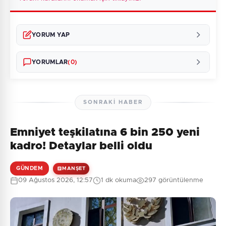
YORUM YAP
YORUMLAR
(0)
SONRAKI HABER
Emniyet teşkilatına 6 bin 250 yeni
Henüz yorum yapılmamış. İlk yorumu siz yapın!
kadro! Detaylar belli oldu
GÜNDEM
MANŞET
09 Ağustos 2026, 12:57
1 dk okuma
297 görüntülenme
0
/2000
Güvenlik Sorusu:
2 + 4 = ?