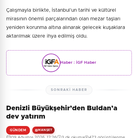
Çalışmayla birlikte, İstanbul’un tarihi ve kültürel
mirasının önemli parçalarından olan mezar taşları
yeniden korunma altına alınarak gelecek kuşaklara
aktarılmak üzere ihya edilmiş oldu.
Haber :
İGF Haber
SONRAKI HABER
Denizli Büyükşehir’den Buldan’a
dev yatırım
GÜNDEM
MANŞET
09 Ağustos 2026, 12:26
3 dk okuma
473 görüntülenme