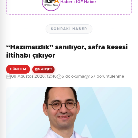
Haber :
İGF Haber
SONRAKI HABER
“Hazımsızlık” sanılıyor, safra kesesi
iltihabı çıkıyor
GÜNDEM
MANŞET
09 Ağustos 2026, 12:46
5 dk okuma
157 görüntülenme