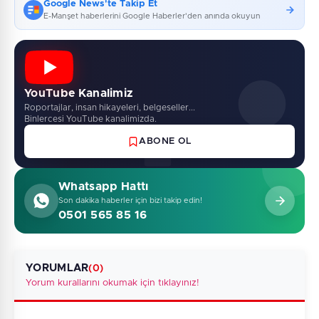
Google News'te Takip Et
E-Manşet haberlerini Google Haberler'den anında okuyun
YouTube Kanalimiz
Roportajlar, insan hikayeleri, belgeseller...
Binlercesi YouTube kanalimizda.
ABONE OL
Whatsapp Hattı
Son dakika haberler için bizi takip edin!
0501 565 85 16
YORUMLAR
(0)
Yorum kurallarını okumak için tıklayınız!