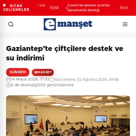
ya’da 3 mahalleye daha
Çorum'da ailelere ücretsiz
Den
SICAK
15:58
15:55
GELİŞMELER
f yatırım
danışmanlık desteği
ula
Gaziantep’te çiftçilere destek ve
su indirimi
GÜNDEM
MANŞET
14 Mayıs 2026, 17:32
Güncelleme: 02 Ağustos 2026, 04:48
3 dk okuma
503 görüntülenme