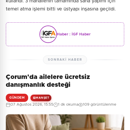
kullandı. 3 mahallenin tamamında saha yapımı için
temel atma işlemi bitti ve üstyapı inşasına geçildi.
Haber :
İGF Haber
SONRAKI HABER
Çorum'da ailelere ücretsiz
danışmanlık desteği
GÜNDEM
MANŞET
07 Ağustos 2026, 15:55
1 dk okuma
109 görüntülenme