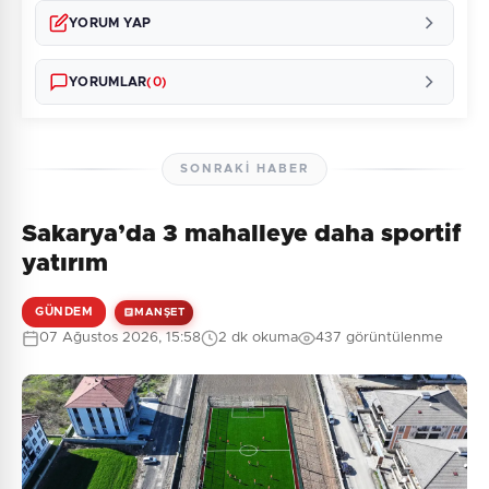
YORUM YAP
YORUMLAR
(0)
SONRAKI HABER
Sakarya’da 3 mahalleye daha sportif
Henüz yorum yapılmamış. İlk yorumu siz yapın!
yatırım
GÜNDEM
MANŞET
07 Ağustos 2026, 15:58
2 dk okuma
437 görüntülenme
0
/2000
Güvenlik Sorusu:
3 + 10 = ?