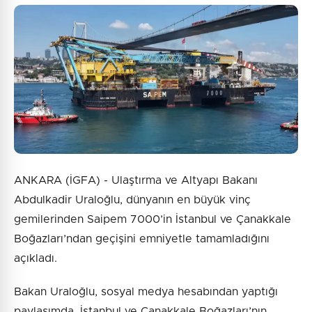
Güvenlik Sorusu:
3 + 6 = ?
Gönder
ANKARA (İGFA) - Ulaştırma ve Altyapı Bakanı
Abdulkadir Uraloğlu, dünyanın en büyük vinç
gemilerinden Saipem 7000’in İstanbul ve Çanakkale
Boğazları’ndan geçişini emniyetle tamamladığını
açıkladı.
Bakan Uraloğlu, sosyal medya hesabından yaptığı
paylaşımda, İstanbul ve Çanakkale Boğazları’nın