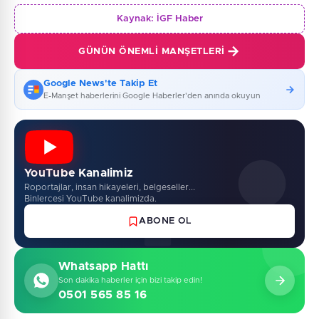
Kaynak:
İGF Haber
GÜNÜN ÖNEMLI MANŞETLERI
Google News'te Takip Et
E-Manşet haberlerini Google Haberler'den anında okuyun
YouTube Kanalimiz
Roportajlar, insan hikayeleri, belgeseller...
Binlercesi YouTube kanalimizda.
ABONE OL
Whatsapp Hattı
Son dakika haberler için bizi takip edin!
0501 565 85 16