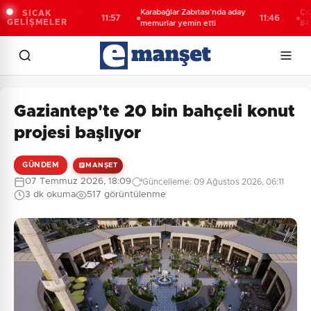
 Boğazlar'dan
Karabağlar Zabıtası'nda aday
Çocuklar G
SICAK
11:57
11:46
GELİŞMELER
i
memurlar yemin etti
842 çocuğ
faaliyetle
Gaziantep'te 20 bin bahçeli konut
projesi başlıyor
GÜNDEM
MANŞET
07 Temmuz 2026, 18:09
Güncelleme: 09 Ağustos 2026, 06:11
3 dk okuma
517 görüntülenme