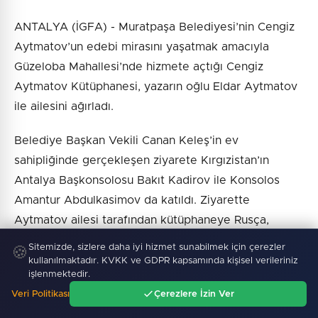
ANTALYA (İGFA) - Muratpaşa Belediyesi’nin Cengiz
Aytmatov’un edebi mirasını yaşatmak amacıyla
Güzeloba Mahallesi’nde hizmete açtığı Cengiz
Aytmatov Kütüphanesi, yazarın oğlu Eldar Aytmatov
ile ailesini ağırladı.
Belediye Başkan Vekili Canan Keleş’in ev
sahipliğinde gerçekleşen ziyarete Kırgızistan’ın
Antalya Başkonsolosu Bakıt Kadirov ile Konsolos
Amantur Abdulkasimov da katıldı. Ziyarette
Aytmatov ailesi tarafından kütüphaneye Rusça,
Kırgızca ve İngilizce kitaplar bağışlandı.
Sitemizde, sizlere daha iyi hizmet sunabilmek için çerezler
🍪
kullanılmaktadır. KVKK ve GDPR kapsamında kişisel verileriniz
Bağışlanan yayınlar arasında yazarın daha önce
işlenmektedir.
yayımlanmamış çalışmalarını içerdiği belirtilen eserler
Veri Politikası
Çerezlere İzin Ver
Ana Sayfa
Gündem
Ara
Menü
de yer aldı. BİR PARKLA BAŞLAYAN KÜLTÜR