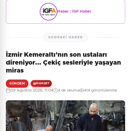
Haber :
İGF Haber
SONRAKI HABER
İzmir Kemeraltı’nın son ustaları
direniyor... Çekiç sesleriyle yaşayan
miras
GÜNDEM
MANŞET
09 Ağustos 2026, 11:04
4 dk okuma
414 görüntülenme