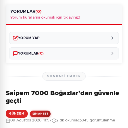
YORUMLAR
(0)
Yorum kurallarını okumak için tıklayınız!
YORUM YAP
YORUMLAR
(0)
SONRAKI HABER
Saipem 7000 Boğazlar'dan güvenle
Henüz yorum yapılmamış. İlk yorumu siz yapın!
geçti
GÜNDEM
MANŞET
09 Ağustos 2026, 11:57
2 dk okuma
345 görüntülenme
0
/2000