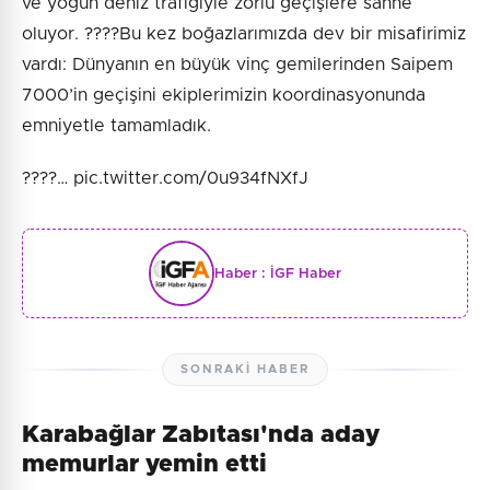
ve yoğun deniz trafiğiyle zorlu geçişlere sahne
oluyor. ????Bu kez boğazlarımızda dev bir misafirimiz
vardı: Dünyanın en büyük vinç gemilerinden Saipem
7000’in geçişini ekiplerimizin koordinasyonunda
emniyetle tamamladık.
????️… pic.twitter.com/0u934fNXfJ
Haber :
İGF Haber
SONRAKI HABER
Karabağlar Zabıtası'nda aday
memurlar yemin etti