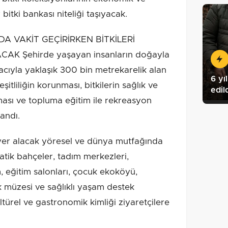
bitki bankası niteliği taşıyacak.
 VAKİT GEÇİRİRKEN BİTKİLERİ
K Şehirde yaşayan insanların doğayla
cıyla yaklaşık 300 bin metrekarelik alan
6 yı
itliliğin korunması, bitkilerin sağlık ve
edil
sı ve topluma eğitim ile rekreasyon
andı.
yer alacak yöresel ve dünya mutfağında
atik bahçeler, tadım merkezleri,
, eğitim salonları, çocuk ekoköyü,
 müzesi ve sağlıklı yaşam destek
ltürel ve gastronomik kimliği ziyaretçilere