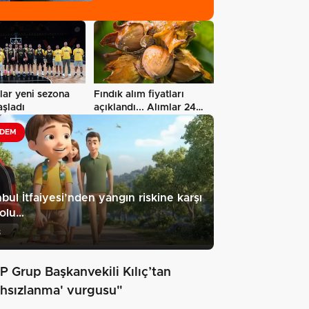
lar yeni sezona
Fındık alım fiyatları
aşladı
açıklandı... Alımlar 24
Ağustos'ta…
DEM
nbul İtfaiyesi’nden yangın riskine karşı
eolu…
8
P Grup Başkanvekili Kılıç’tan
lahsızlanma' vurgusu"