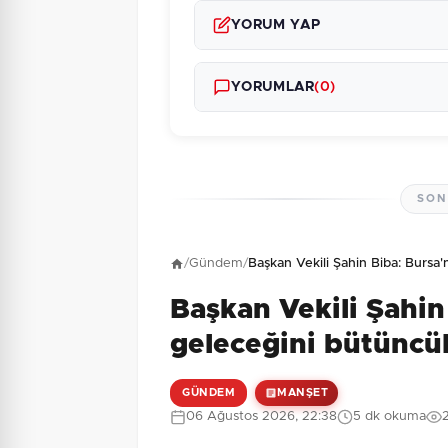
YORUM YAP
YORUMLAR
(0)
SON
Henüz yorum yapı
/
Gündem
/
Başkan Vekili Şahin Biba: Bursa'
Başkan Vekili Şahin
4 + 3 = ?
Güvenlik Sorusu:
geleceğini bütüncül
GÜNDEM
MANŞET
06 Ağustos 2026, 22:38
5 dk okuma