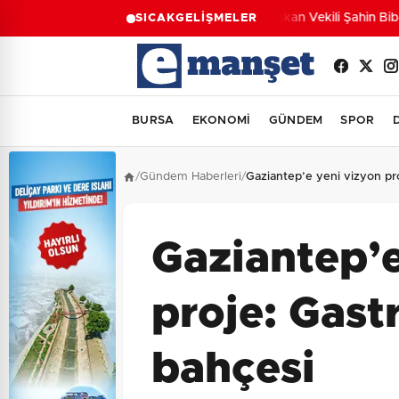
Başkan Vekili Şahin Biba: 
SICAK
GELİŞMELER
BURSA
EKONOMİ
GÜNDEM
SPOR
/
Gündem Haberleri
/
Gaziantep’e yeni vizyon pr
Gaziantep’e
proje: Gast
bahçesi