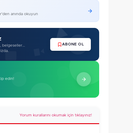
er'den anında okuyun
z
ABONE OL
 belgeseller...
izda.
kip edin!
Yorum kurallarını okumak için tıklayınız!