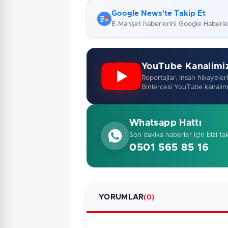
Google News'te Takip Et
E-Manşet haberlerini Google Haberl
YouTube Kanalimi
Roportajlar, insan hikayeleri,
Binlercesi YouTube kanalim
Whatsapp Hattı
Son dakika haberler için bizi ta
0501 565 85 16
YORUMLAR
(0)