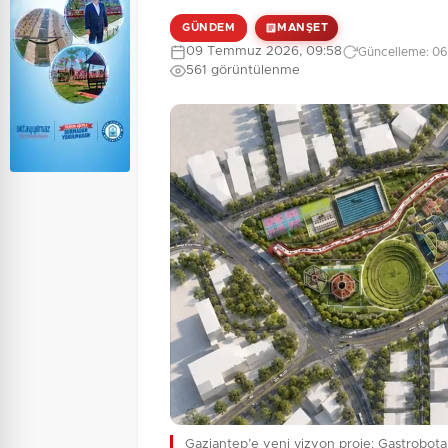
GÜNDEM
MANŞET
09 Temmuz 2026, 09:58
Güncelleme: 06
561 görüntülenme
Gaziantep’e yeni vizyon proje: Gastrobota