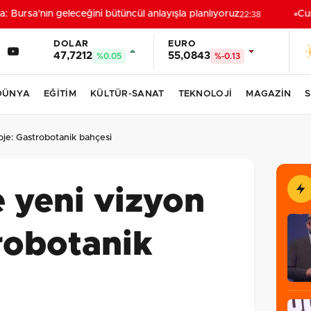
Bursa'nın geleceğini bütüncül anlayışla planlıyoruz
Cumh
22:38
DOLAR
EURO
47,7212
55,0843
%0.05
%-0.13
DÜNYA
EĞİTİM
KÜLTÜR-SANAT
TEKNOLOJİ
MAGAZİN
S
oje: Gastrobotanik bahçesi
 yeni vizyon
robotanik