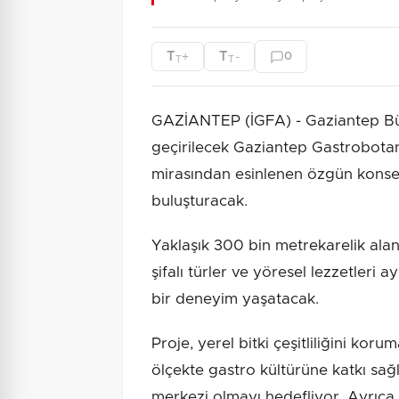
T
T
+
-
0
T
T
GAZİANTEP (İGFA) - Gaziantep Büy
geçirilecek Gaziantep Gastrobotani
mirasından esinlenen özgün konsep
buluşturacak.
Yaklaşık 300 bin metrekarelik alan
şifalı türler ve yöresel lezzetleri a
bir deneyim yaşatacak.
Proje, yerel bitki çeşitliliğini koru
ölçekte gastro kültürüne katkı sa
merkezi olmayı hedefliyor. Ayrıca,