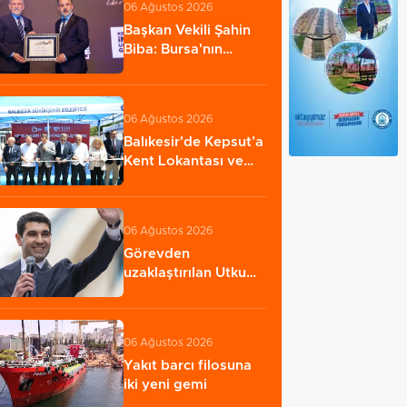
06 Ağustos 2026
Başkan Vekili Şahin
Biba: Bursa'nın
geleceğini bütüncül…
06 Ağustos 2026
Balıkesir'de Kepsut’a
Kent Lokantası ve
altyapı desteği…
06 Ağustos 2026
Görevden
uzaklaştırılan Utku
Caner Çaykara
hakkında…
06 Ağustos 2026
Yakıt barcı filosuna
iki yeni gemi