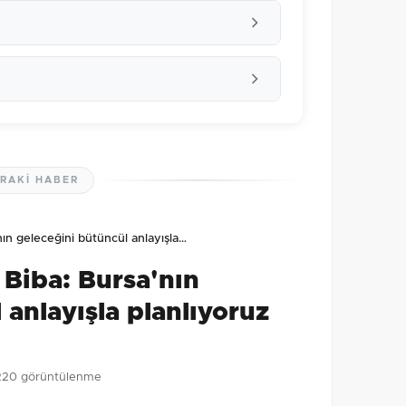
RAKI HABER
lmamış. İlk yorumu siz yapın!
nın geleceğini bütüncül anlayışla…
0
/2000
 Biba: Bursa'nın
Gönder
 anlayışla planlıyoruz
220 görüntülenme