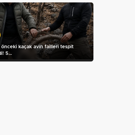
l önceki kaçak avın failleri tespit
di! 5…