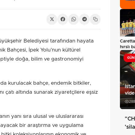
ükşehir Belediyesi tarafından hayata
Caretta
hırslı b
k Bahçesi, İpek Yolu’nun kültürel
GÜN
tiyle doğa, bilim ve gastronomiyi
da kurulacak bahçe, endemik bitkiler,
İsta
ynı çatı altında sunarak ziyaretçilere eşsiz
vid
28
manın yanı sıra ulusal ve uluslararası
"CH
ğlayacak bir araştırma ve uygulama
'si
 bitki koleksiyonlarının ekonomik ve