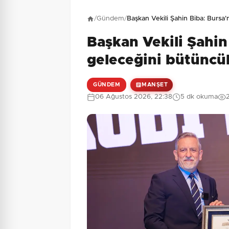
Henüz yorum yapı
/
Gündem
/
Başkan Vekili Şahin Biba: Bursa'
Başkan Vekili Şahin
2 + 10 = ?
Güvenlik Sorusu:
geleceğini bütüncül
GÜNDEM
MANŞET
06 Ağustos 2026, 22:38
5 dk okuma