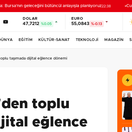
 Bursa'nın geleceğini bütüncül anlayışla planlıyoruz
Cumh
22:38
DOLAR
EURO
47,7212
55,0843
%0.05
%-0.13
DÜNYA
EĞİTİM
KÜLTÜR-SANAT
TEKNOLOJİ
MAGAZİN
S
oplu taşımada dijital eğlence dönemi
'den toplu
jital eğlence