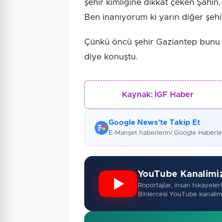
şehir kimliğine dikkat çeken Şahin,
Ben inanıyorum ki yarın diğer şehi
Çünkü öncü şehir Gaziantep bunu
diye konuştu.
Kaynak:
İGF Haber
Google News'te Takip Et
E-Manşet haberlerini Google Haberl
YouTube Kanalimi
Roportajlar, insan hikayeleri,
Binlercesi YouTube kanalim