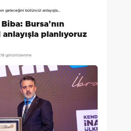
lmamış. İlk yorumu siz yapın!
nın geleceğini bütüncül anlayışla…
0
/2000
 Biba: Bursa'nın
Gönder
 anlayışla planlıyoruz
218 görüntülenme