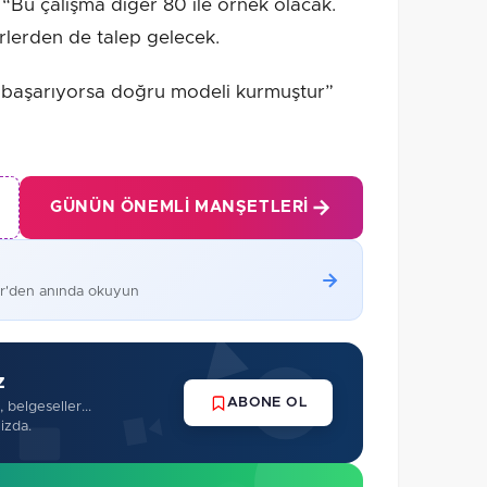
 “Bu çalışma diğer 80 ile örnek olacak.
rlerden de talep gelecek.
 başarıyorsa doğru modeli kurmuştur”
GÜNÜN ÖNEMLI MANŞETLERI
er'den anında okuyun
z
ABONE OL
 belgeseller...
izda.