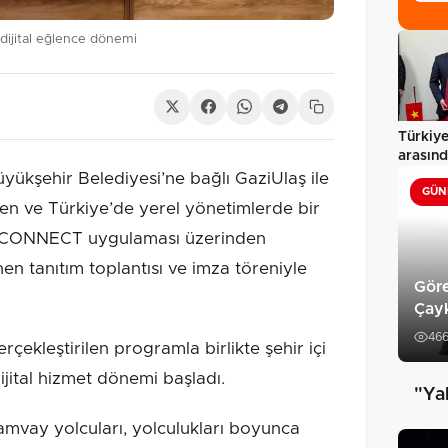
dijital eğlence dönemi
Türkiye
arasınd
dönem.
ükşehir Belediyesi’ne bağlı GaziUlaş ile
GÜN
ilen ve Türkiye’de yerel yönetimlerde bir
eIN CONNECT uygulaması üzerinden
en tanıtım toplantısı ve imza töreniyle
Göre
Çay
46
çekleştirilen programla birlikte şehir içi
ijital hizmet dönemi başladı.
"Yak
mvay yolcuları, yolculukları boyunca