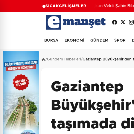
Başkan Vekili Şahin Biba:
SICAK
GELİŞMELER
BURSA
EKONOMİ
GÜNDEM
SPOR
/
Gündem Haberleri
/
Gaziantep Büyükşehir'den t
Gaziantep
Büyükşehir
taşımada di