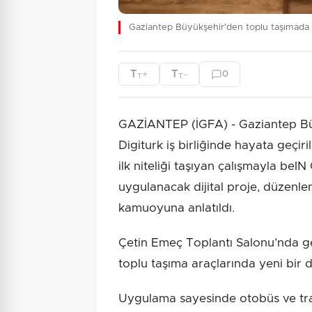
Gaziantep Büyükşehir'den toplu taşımada 
T
T
+
-
0
T
T
GAZİANTEP (İGFA) - Gaziantep Büy
Digiturk iş birliğinde hayata geçir
ilk niteliği taşıyan çalışmayla b
uygulanacak dijital proje, düzenlen
kamuoyuna anlatıldı.
Çetin Emeç Toplantı Salonu’nda ger
toplu taşıma araçlarında yeni bir d
Uygulama sayesinde otobüs ve tra