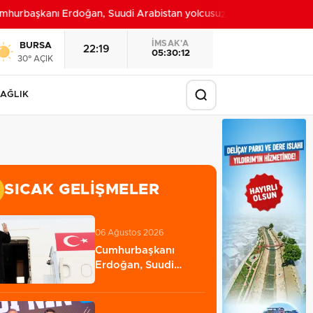
urbaşkanı Erdoğan, Suudi Arabistan yolcusu
Bursa’da
22:32
İMSAK'A
BURSA
22:19
05:30:10
30° AÇIK
AĞLIK
SICAK GELIŞMELER
06 Ağustos 2026
Cumhurbaşkanı
Erdoğan, Suudi
Arabistan yolcusu