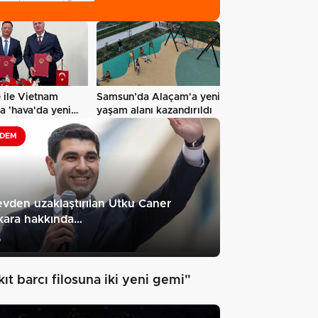
sonuçları…
 ile Vietnam
Samsun’da Alaçam'a yeni
a 'hava'da yeni
yaşam alanı kazandırıldı
..…
DEM
vden uzaklaştırılan Utku Caner
kara hakkında…
6
ıt barcı filosuna iki yeni gemi"