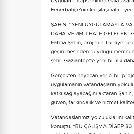
Uygulama kapsamında Galatasaray
Fenerbahçe’nin karşılaşmaları yer
ŞAHİN: “YENİ UYGULAMAYLA VA
DAHA VERİMLİ HALE GELECEK” Gaz
Fatma Şahin, projenin Türkiye’de 
geçirilmesinden duyduğu memnuniyet
şehri Gaziantep’te yeni bir ilki da
Gerçekten heyecan verici bir proj
uygulamanın vatandaşların yolculu
katkı sağlayacağını aktaran Şahin, “
güven, farkındalık ve hizmet kalites
Vatandaşlarımız yolculuklarını kali
konuştu. “BU ÇALIŞMA DİĞER 80 