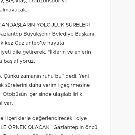
, Beşiktaş, Trabzonspor ve
 almayacak.
TANDAŞLARIN YOLCULUK SÜRELERİ
iantep Büyükşehir Belediye Başkanı
ilk kez Gaziantep’te hayata
i dile getirerek, “İlklerin ve enlerin
ha başlatıyoruz.
e. Çünkü zamanın ruhu bu” dedi. Yeni
k sürelerini daha verimli geçirmesine
Otobüsün içerisinde ulaşılabilirlik,
i var.
teli içeriklerle değerlendirecek” diye
İLE ÖRNEK OLACAK” Gaziantep’in öncü