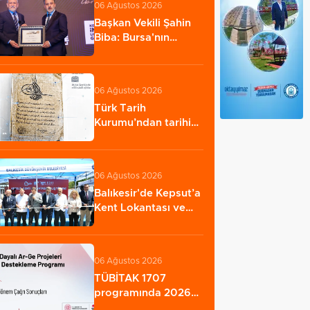
06 Ağustos 2026
Başkan Vekili Şahin
Biba: Bursa'nın
geleceğini bütüncül…
06 Ağustos 2026
Türk Tarih
Kurumu’ndan tarihi
içerikler tek
platformda…
06 Ağustos 2026
Balıkesir'de Kepsut’a
Kent Lokantası ve
altyapı desteği…
06 Ağustos 2026
TÜBİTAK 1707
programında 2026
yılı ilk dönem