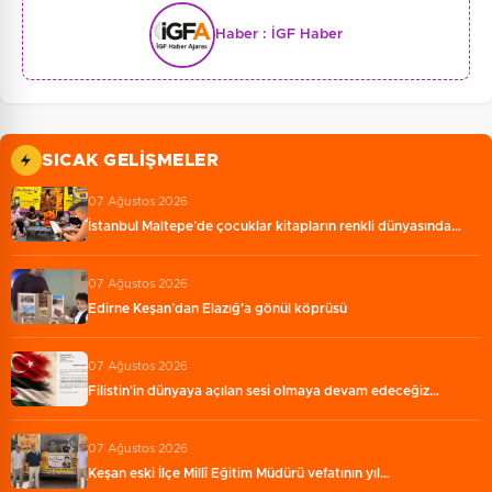
Haber :
İGF Haber
SICAK GELIŞMELER
07 Ağustos 2026
İstanbul Maltepe’de çocuklar kitapların renkli dünyasında…
07 Ağustos 2026
Edirne Keşan’dan Elazığ'a gönül köprüsü
07 Ağustos 2026
Filistin'in dünyaya açılan sesi olmaya devam edeceğiz…
07 Ağustos 2026
Keşan eski İlçe Millî Eğitim Müdürü vefatının yıl…