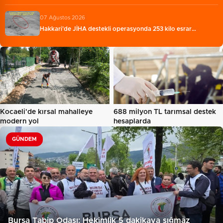
07 Ağustos 2026
Hakkari'de JİHA destekli operasyonda 253 kilo esrar…
Kocaeli'de kırsal mahalleye
688 milyon TL tarımsal destek
modern yol
hesaplarda
GÜNDEM
Bursa Tabip Odası: Hekimlik 5 dakikaya sığmaz