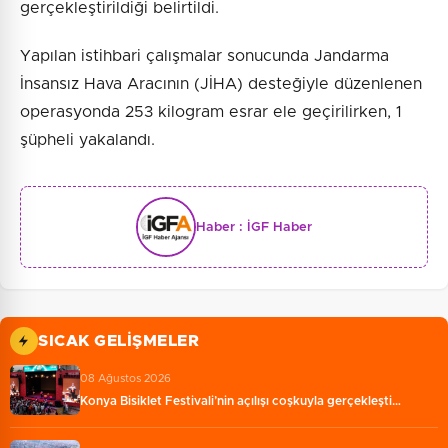
gerçekleştirildiği belirtildi.
Yapılan istihbari çalışmalar sonucunda Jandarma
İnsansız Hava Aracının (JİHA) desteğiyle düzenlenen
operasyonda 253 kilogram esrar ele geçirilirken, 1
şüpheli yakalandı.
Haber :
İGF Haber
SICAK GELIŞMELER
08 Ağustos 2026
Konya Bisiklet Festivali’nin açılışı coşkuyla gerçekleşti…