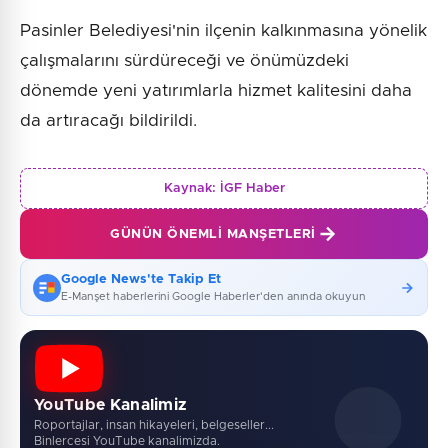
Pasinler Belediyesi'nin ilçenin kalkınmasına yönelik
çalışmalarını sürdüreceği ve önümüzdeki
dönemde yeni yatırımlarla hizmet kalitesini daha
da artıracağı bildirildi.
Kaynak:
İGF Haber
GÜNÜN ÖNEMLI MANŞETLERI
Google News'te Takip Et
E-Manşet haberlerini Google Haberler'den anında okuyun
YouTube Kanalimiz
Roportajlar, insan hikayeleri, belgeseller...
Binlercesi YouTube kanalimizda.