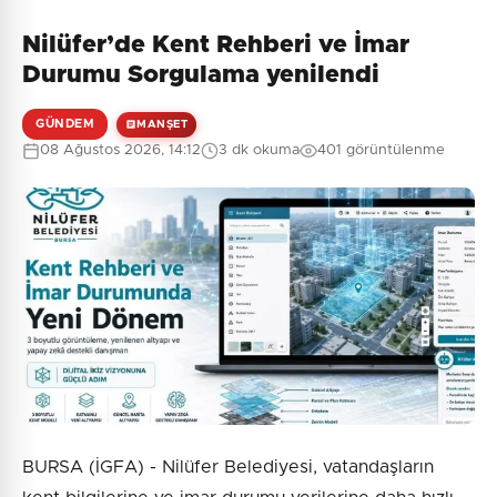
Nilüfer’de Kent Rehberi ve İmar
Henüz yorum yapılmamış. İlk yorumu siz yapın!
Durumu Sorgulama yenilendi
GÜNDEM
MANŞET
08 Ağustos 2026, 14:12
3 dk okuma
401 görüntülenme
0
/2000
Güvenlik Sorusu:
8 + 8 = ?
Gönder
BURSA (İGFA) - Nilüfer Belediyesi, vatandaşların