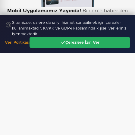
Mobil Uygulamamız Yayında!
Binlerce haberden
anında haberdar ol, ilgi alanına göre haber oku.
Sitemizde, sizlere daha iyi hizmet sunabilmek için çerezler
🍪
kullanılmaktadır. KVKK ve GDPR kapsamında kişisel verileriniz
işlenmektedir.
Veri Politikası
Çerezlere İzin Ver
Ana Sayfa
Gündem
Ara
Menü
Sitemizdeki dış bağlantılar referans amaçlıdır, dış
bağlantıların içeriklerinden kuruluşumuz sorumlu
değildir.
Künye Bilgileri