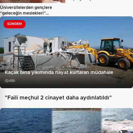
Üniversitelerden gençlere
“geleceğin meslekleri”
rehberliği…
GÜNDEM
Kaçak bina yıkımında hayat kurtaran müdahale
486
"Faili meçhul 2 cinayet daha aydınlatıldı"