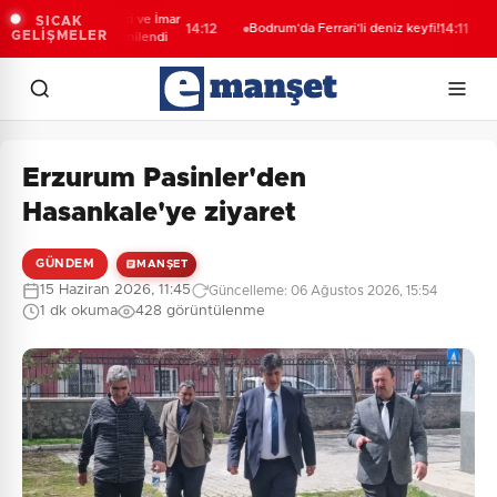
er’de Kent Rehberi ve İmar
Ja
SICAK
14:12
Bodrum’da Ferrari’li deniz keyfi!
14:11
GELİŞMELER
u Sorgulama yenilendi
ope
yak
Erzurum Pasinler'den
Hasankale'ye ziyaret
GÜNDEM
MANŞET
15 Haziran 2026, 11:45
Güncelleme: 06 Ağustos 2026, 15:54
1 dk okuma
428 görüntülenme