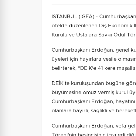
İSTANBUL (İGFA) - Cumhurbaşkanı
otelde düzenlenen Dış Ekonomik İli
Kurulu ve Ustalara Saygı Ödül Töre
Cumhurbaşkanı Erdoğan, genel kurul
üyeleri için hayırlara vesile olmasın
belirterek, "DEİK'e 41 kere maşallah
DEİK'te kuruluşundan bugüne görev
büyümesine omuz vermiş kurul üye
Cumhurbaşkanı Erdoğan, hayatını
olanlara hayırlı, sağlıklı ve bereket
Cumhurbaşkanı Erdoğan, vefa gelen
Töreni'nin beşincisinin icra edildiği