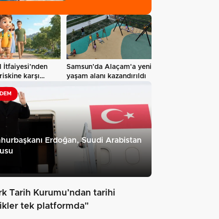
l İtfaiyesi’nden
Samsun’da Alaçam'a yeni
riskine karşı
yaşam alanı kazandırıldı
u…
DEM
hurbaşkanı Erdoğan, Suudi Arabistan
cusu
rk Tarih Kurumu’ndan tarihi
rikler tek platformda"