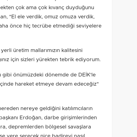
rmekten çok ama çok kıvanç duyduğunu
n, "El ele verdik, omuz omuza verdik,
 daha önce hiç tecrübe etmediği seviyelere
erli üretim mallarımızın kalitesini
ınız için sizleri yürekten tebrik ediyorum.
duğu gibi önümüzdeki dönemde de DEİK'le
 içinde hareket etmeye devam edeceğiz"
nereden nereye geldiğini katılımcıların
urbaşkanı Erdoğan, darbe girişimlerinden
ara, depremlerden bölgesel savaşlara
se yere serecek nice badireyi nasıl