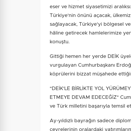
eser ve hizmet siyasetimizi aralık
Türkiye'nin önünü açacak, ülkemiz
sağlayacak, Türkiye'yi bölgesel v
hâline getirecek hamlelerimize yen
konuştu.
Gittiği hemen her yerde DEİK üyele
vurgulayan Cumhurbaşkanı Erdoğan,
köprülerini bizzat müşahede ettiğini
"DEİK'LE BİRLİKTE YOL YÜRÜME
ETMEYE DEVAM EDECEĞİZ" Cumhurb
ve Türk milletini başarıyla temsil ett
Ay-yıldızlı bayrağın sadece diplom
çevrelerinin oralardaki yatırımların