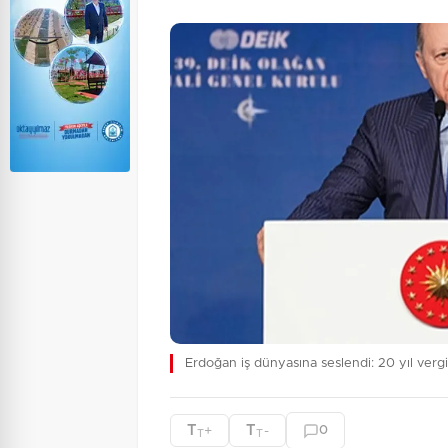
Erdoğan iş dünyasına seslendi: 20 yıl verg
T
T
+
-
0
T
T