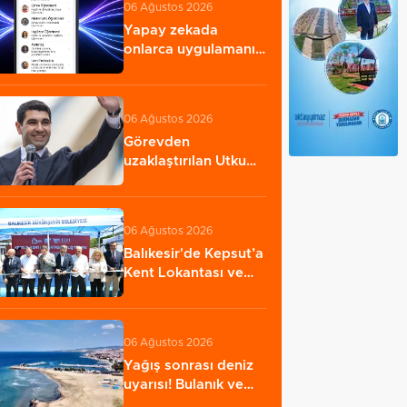
06 Ağustos 2026
Yapay zekada
onlarca uygulamanın
yerini tek asistan…
06 Ağustos 2026
Görevden
uzaklaştırılan Utku
Caner Çaykara
hakkında…
06 Ağustos 2026
Balıkesir'de Kepsut’a
Kent Lokantası ve
altyapı desteği…
06 Ağustos 2026
Yağış sonrası deniz
uyarısı! Bulanık ve
kötü kokulu…