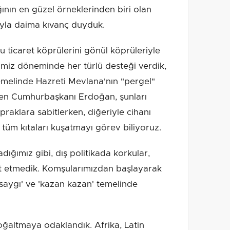
ının en güzel örneklerinden biri olan
rıyla daima kıvanç duyduk.
 ticaret köprülerini gönül köprüleriyle
miz döneminde her türlü desteği verdik,
 temelinde Hazreti Mevlana'nın "pergel"
n Cumhurbaşkanı Erdoğan, şunları
praklara sabitlerken, diğeriyle cihanı
üm kıtaları kuşatmayı görev biliyoruz.
dığımız gibi, dış politikada korkular,
et etmedik. Komşularımızdan başlayarak
klı saygı' ve 'kazan kazan' temelinde
çoğaltmaya odaklandık. Afrika, Latin