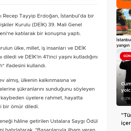
 Recep Tayyip Erdoğan, İstanbul’da bir
şkiler Kurulu (DEİK) 39. Mali Genel
ni'ne katılarak bir konuşma yaptı.
İstanbu
yangın 
un ülke, millet, iş insanları ve DEİK
videol
ı diledi ve DEİK'in 41'inci yaşını kutladığını
GÜN
" ifadesini kullandı.
 almış, ülkenin kalkınmasına ve
Cum
lerine şükranlarını sunduğunu söyleyen
yol
 kaybeden üyelere rahmet, hayatta
216
li bir ömür diledi.
"Tü
eği hâline getirilen Ustalara Saygı Ödül
içe
ni hatırlatarak, "Başarılarıyla ilham veren,