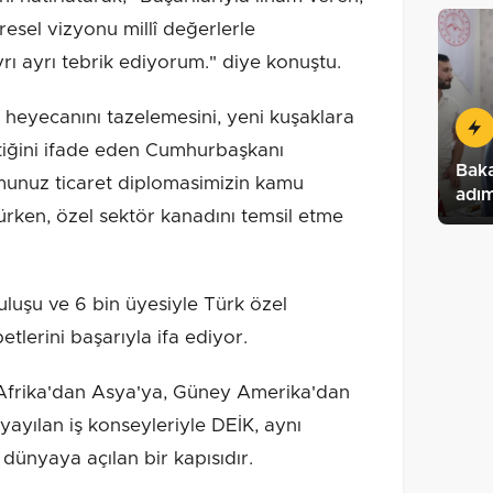
resel vizyonu millî değerlerle
ı ayrı tebrik ediyorum." diye konuştu.
 heyecanını tazelemesini, yeni kuşaklara
tiğini ifade eden Cumhurbaşkanı
Baka
munuz ticaret diplomasimizin kamu
adım
türken, özel sektör kanadını temsil etme
uluşu ve 6 bin üyesiyle Türk özel
lerini başarıyla ifa ediyor.
 Afrika'dan Asya'ya, Güney Amerika'dan
ayılan iş konseyleriyle DEİK, aynı
ünyaya açılan bir kapısıdır.