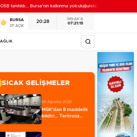
tanıtıldı... Bursa’nın kalkınma yolculuğunda yeni dönem
22:24
İMSAK'A
BURSA
20:28
07:21:13
31° AÇIK
AĞLIK
SICAK GELIŞMELER
06 Ağustos 2026
MGK'dan 8 maddelik
bildiri... Terörsüz
Türkiye, bölgesel…