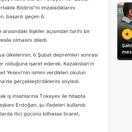
taklık Bildirisi"ni imzaladıklarını
 başarılı geçen 6.
arasındaki ilişkiler açısından tarihi bir
vesile olmasını diledi.
Şahi
mes
 ülkelerinin, 6 Şubat depremleri sonrası
er olduğuna işaret ederek, Kazakistan'ın
t Yesevi'nin ismini verdikleri okulun
na'da gerçekleştirdiklerini söyledi.
ak iş insanlarına Tokayev ile hitapta
anı Erdoğan, şu ifadeleri kullandı:
ıllarda itici gücünü bilhassa ticaret,