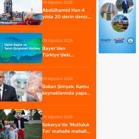
09 Ağustos 2026
Abdülhamid Han 4
yılda 20 derin deniz
kuyusu tamamladı…
09 Ağustos 2026
Bayer'den
Türkiye’deki
girişimcilere ‘Dijital
Sağlık…
09 Ağustos 2026
Bakan Şimşek: Kamu
kaynaklarında yapay
zekâ dönemi
09 Ağustos 2026
Sakarya'da 'Mutluluk
Tırı' mahalle mahalle
geziyor