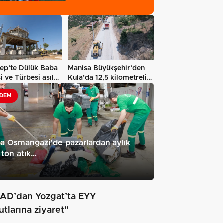
tep’te Dülük Baba
Manisa Büyükşehir’den
i ve Türbesi asıl
Kula’da 12,5 kilometrelik
e…
yol…
DEM
a Osmangazi’de pazarlardan aylık
ton atık…
4
AD’dan Yozgat’ta EYY
utlarına ziyaret"