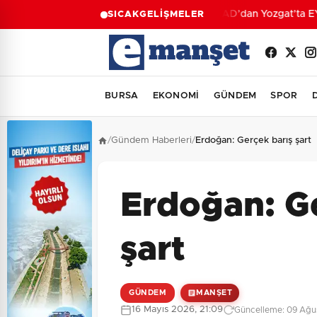
AFAD’dan Yozgat’ta EYY 
SICAK
GELİŞMELER
BURSA
EKONOMİ
GÜNDEM
SPOR
/
Gündem Haberleri
/
Erdoğan: Gerçek barış şart
Erdoğan: G
şart
GÜNDEM
MANŞET
16 Mayıs 2026, 21:09
Güncelleme: 09 Ağus