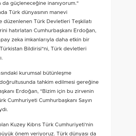
ha da güçleneceğine inanıyorum."
ğında Türk dünyasının manevi
 düzenlenen Türk Devletleri Teşkilatı
lerini hatırlatan Cumhurbaşkanı Erdoğan,
yapay zeka imkanlarıyla daha etkin bir
kistan Bildirisi"ni, Türk devletleri
ı.
arasındaki kurumsal bütünleşme
ri doğrultusunda tahkim edilmesi gereğine
aşkanı Erdoğan, "Bizim için bu zirvenin
Türk Cumhuriyeti Cumhurbaşkanı Sayın
ydı.
olan Kuzey Kıbrıs Türk Cumhuriyeti'nin
na büyük önem veriyoruz. Türk dünyası da