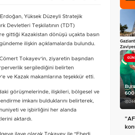
rdoğan, Yüksek Düzeyli Stratejik
ürk Devletleri Teşkilatının (TDT)
re gittiği Kazakistan dönüşü uçakta basın
Gazian
, gündeme ilişkin açıklamalarda bulundu.
Zaviyes
yerind
ömert Tokayev'in, ziyaretin başından
GÜN
erverlik sergilediğini belirten
e ve Kazak makamlarına teşekkür etti.
Burs
i görüşmelerinde, ilişkileri, bölgesel ve
600 
lendirme imkanı bulduklarını belirterek,
24
niyeti ve işbirliğini her alanda
klerini aktardı.
"AF
kon
lgeye ilave olarak Tokayev ile "Ebedi