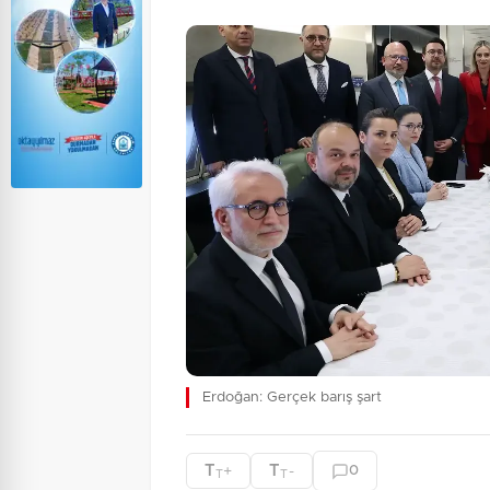
Erdoğan: Gerçek barış şart
T
T
+
-
0
T
T