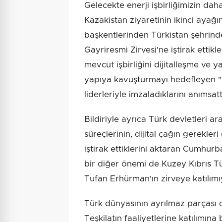
Gelecekte enerji işbirliğimizin da
Kazakistan ziyaretinin ikinci aya
başkentlerinden Türkistan şehrinde
Gayriresmi Zirvesi'ne iştirak ettik
mevcut işbirliğini dijitalleşme ve 
yapıya kavuşturmayı hedefleyen "Tür
liderleriyle imzaladıklarını anımsatt
Bildiriyle ayrıca Türk devletleri 
süreçlerinin, dijital çağın gerekle
iştirak ettiklerini aktaran Cumhurb
bir diğer önemi de Kuzey Kıbrıs 
Tufan Erhürman'ın zirveye katılımı
Türk dünyasının ayrılmaz parçası 
Teşkilatın faaliyetlerine katılımı