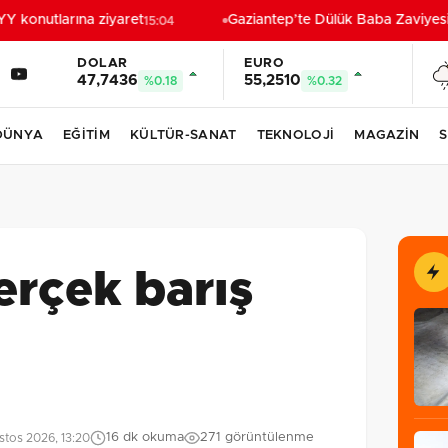
konutlarına ziyaret
Gaziantep’te Dülük Baba Zaviyesi v
15:04
DOLAR
EURO
47,7436
55,2510
%0.18
%0.32
DÜNYA
EĞİTİM
KÜLTÜR-SANAT
TEKNOLOJİ
MAGAZİN
S
erçek barış
16 dk okuma
271 görüntülenme
tos 2026, 13:20