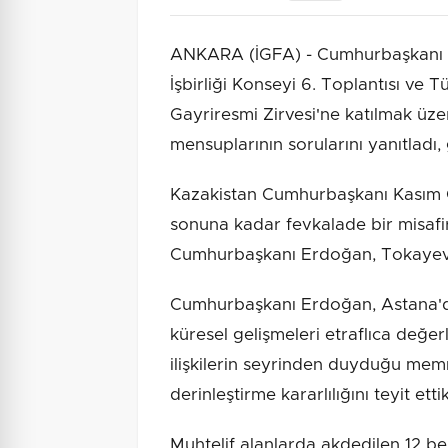
ANKARA (İGFA) - Cumhurbaşkanı E
İşbirliği Konseyi 6. Toplantısı ve T
Gayriresmi Zirvesi'ne katılmak üze
mensuplarının sorularını yanıtladı
Kazakistan Cumhurbaşkanı Kasım C
sonuna kadar fevkalade bir misafirp
Cumhurbaşkanı Erdoğan, Tokayev'
Cumhurbaşkanı Erdoğan, Astana'dak
küresel gelişmeleri etraflıca değer
ilişkilerin seyrinden duyduğu memnu
derinleştirme kararlılığını teyit etti
Muhtelif alanlarda akdedilen 12 be