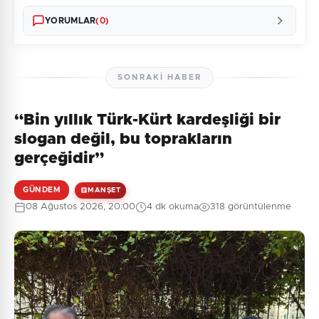
YORUMLAR
(0)
SONRAKI HABER
“Bin yıllık Türk-Kürt kardeşliği bir
Henüz yorum yapılmamış. İlk yorumu siz yapın!
slogan değil, bu toprakların
gerçeğidir”
GÜNDEM
MANŞET
0
/2000
08 Ağustos 2026, 20:00
4 dk okuma
318 görüntülenme
Güvenlik Sorusu:
3 + 7 = ?
Gönder