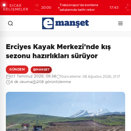
Türk-Kürt kardeşliği
Trabzonspor’da kombine
Esnaf oda
SICAK
20:00
17:43
GELİŞMELER
eğil, bu toprakların
satışlarında tarihi rekor
açıklama
Erciyes Kayak Merkezi'nde kış
sezonu hazırlıkları sürüyor
GÜNDEM
MANŞET
07 Temmuz 2026, 06:38
Güncelleme: 08 Ağustos 2026, 21:17
4 dk okuma
208 görüntülenme