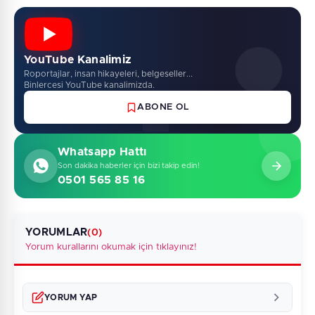
YouTube Kanalimiz
Roportajlar, insan hikayeleri, belgeseller...
Binlercesi YouTube kanalimizda.
ABONE OL
Whatsapp Hattı
Son dakika haberler için bizi takip edin!
0501 565 85 16
YORUMLAR
(0)
Yorum kurallarını okumak için tıklayınız!
YORUM YAP