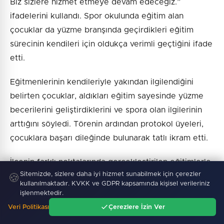
Biz sizlere hizmet etmeye devam edeceğiz.”
ifadelerini kullandı. Spor okulunda eğitim alan
çocuklar da yüzme branşında geçirdikleri eğitim
sürecinin kendileri için oldukça verimli geçtiğini ifade
etti.
Eğitmenlerinin kendileriyle yakından ilgilendiğini
belirten çocuklar, aldıkları eğitim sayesinde yüzme
becerilerini geliştirdiklerini ve spora olan ilgilerinin
arttığını söyledi. Törenin ardından protokol üyeleri,
çocuklara başarı dileğinde bulunarak tatlı ikram etti.
İlçenin farklı noktalarında gerçekleştirilen eğitimlerle
Sitemizde, sizlere daha iyi hizmet sunabilmek için çerezler
on binlerce çocuğa ulaşan Osmangazi Belediyesi,
🍪
kullanılmaktadır. KVKK ve GDPR kapsamında kişisel verileriniz
özellikle yaz döneminde çocukların tatil zamanlarını
işlenmektedir.
verimli ve eğlenceli şekilde değerlendirmelerine
Veri Politikası
Çerezlere İzin Ver
Ana Sayfa
Gündem
Ara
Menü
imkan sağlıyor.