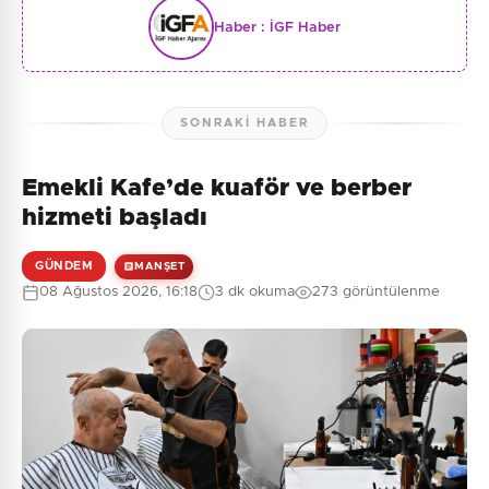
Haber :
İGF Haber
SONRAKI HABER
Emekli Kafe’de kuaför ve berber
hizmeti başladı
GÜNDEM
MANŞET
08 Ağustos 2026, 16:18
3 dk okuma
273 görüntülenme