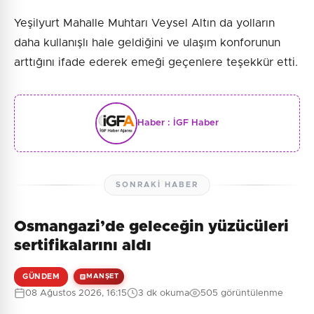
Yeşilyurt Mahalle Muhtarı Veysel Altın da yolların
daha kullanışlı hale geldiğini ve ulaşım konforunun
arttığını ifade ederek emeği geçenlere teşekkür etti.
Haber :
İGF Haber
SONRAKI HABER
Osmangazi’de geleceğin yüzücüleri
sertifikalarını aldı
GÜNDEM
MANŞET
08 Ağustos 2026, 16:15
3 dk okuma
505 görüntülenme