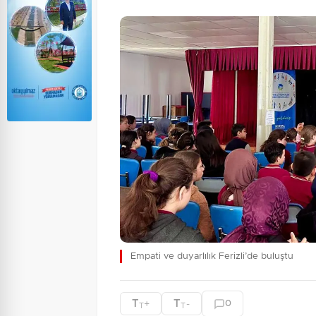
Empati ve duyarlılık Ferizli’de buluştu
T
T
+
-
0
T
T