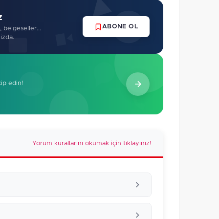
z
ABONE OL
 belgeseller...
izda.
kip edin!
Yorum kurallarını okumak için tıklayınız!