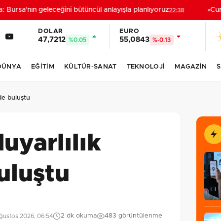
Bursa'nın geleceğini bütüncül anlayışla planlıyoruz
Cumh
22:38
DOLAR
EURO
47,7212
55,0843
%0.05
%-0.13
DÜNYA
EĞİTİM
KÜLTÜR-SANAT
TEKNOLOJİ
MAGAZİN
S
’de buluştu
uyarlılık
buluştu
2 dk okuma
483 görüntülenme
ğustos 2026, 06:54