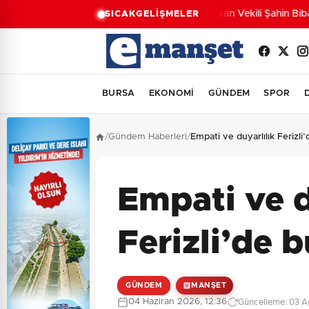
Başkan Vekili Şahin Biba: 
SICAK
GELİŞMELER
BURSA
EKONOMİ
GÜNDEM
SPOR
/
Gündem Haberleri
/
Empati ve duyarlılık Ferizli
Empati ve d
Ferizli’de 
GÜNDEM
MANŞET
04 Haziran 2026, 12:36
Güncelleme: 03 A