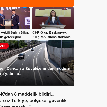
Vekili Şahin Biba:
CHP Grup Başkanvekili
ın geleceğini
Kılıç’tan 'silahsızlanma'
ül…
vurgusu…
DEM
eli Darıca’ya Büyükşehir'den modern
ım yatırımı…
8
K'dan 8 maddelik bildiri...
örsüz Türkiye, bölgesel güvenlik