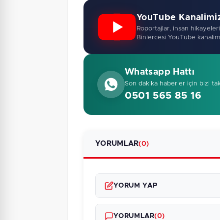
YouTube Kanalimi
Roportajlar, insan hikayeleri,
Binlercesi YouTube kanalim
Whatsapp Hattı
Son dakika haberler için bizi ta
0501 565 85 16
YORUMLAR
(0)
YORUM YAP
YORUMLAR
(0)