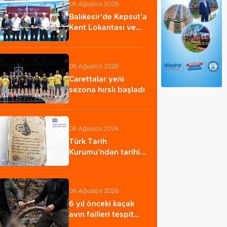
06 Ağustos 2026
Balıkesir'de Kepsut’a
Kent Lokantası ve
altyapı desteği…
06 Ağustos 2026
Carettalar yeni
sezona hırslı başladı
06 Ağustos 2026
Türk Tarih
Kurumu’ndan tarihi
içerikler tek
platformda…
06 Ağustos 2026
6 yıl önceki kaçak
avın failleri tespit
edildi! 5…