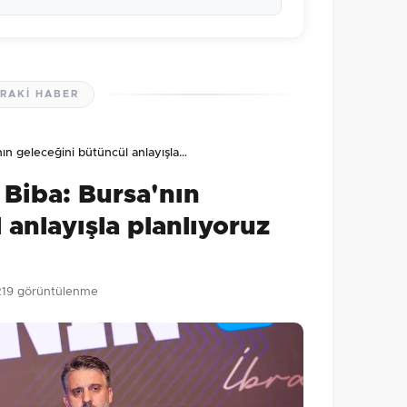
RAKI HABER
lmamış. İlk yorumu siz yapın!
nın geleceğini bütüncül anlayışla…
0
/2000
 Biba: Bursa'nın
Gönder
 anlayışla planlıyoruz
219 görüntülenme