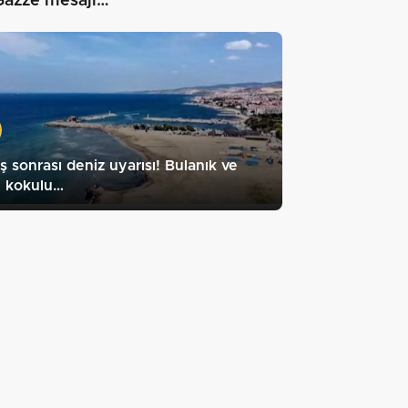
Gazze mesajı…"
ş sonrası deniz uyarısı! Bulanık ve
ü kokulu…