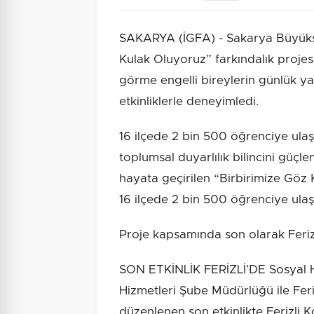
SAKARYA (İGFA) - Sakarya Büyükşe
Kulak Oluyoruz” farkındalık projes
görme engelli bireylerin günlük ya
etkinliklerle deneyimledi.
16 ilçede 2 bin 500 öğrenciye ula
toplumsal duyarlılık bilincini gü
hayata geçirilen “Birbirimize Göz
16 ilçede 2 bin 500 öğrenciye ulaşı
Proje kapsamında son olarak Ferizl
SON ETKİNLİK FERİZLİ’DE Sosyal Hi
Hizmetleri Şube Müdürlüğü ile Feriz
düzenlenen son etkinlikte Ferizli K