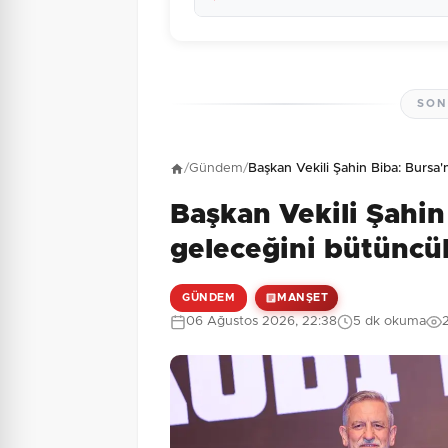
SON
Henüz yorum yapı
/
Gündem
/
Başkan Vekili Şahin Biba: Bursa'
Başkan Vekili Şahin
5 + 9 = ?
Güvenlik Sorusu:
geleceğini bütüncül
GÜNDEM
MANŞET
06 Ağustos 2026, 22:38
5 dk okuma