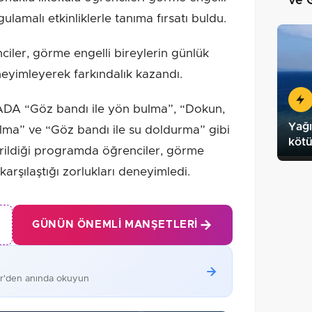
ve 
lamalı etkinliklerle tanıma fırsatı buldu.
nciler, görme engelli bireylerin günlük
neyimleyerek farkındalık kazandı.
A “Göz bandı ile yön bulma”, “Dokun,
Yağı
ulma” ve “Göz bandı ile su doldurma” gibi
köt
tirildiği programda öğrenciler, görme
arşılaştığı zorlukları deneyimledi.
GÜNÜN ÖNEMLI MANŞETLERI
er'den anında okuyun