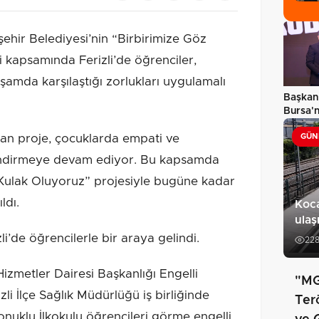
hir Belediyesi’nin “Birbirimize Göz
i kapsamında Ferizli’de öğrenciler,
şamda karşılaştığı zorlukları uygulamalı
Başkan 
Bursa'n
bütünc
şan proje, çocuklarda empati ve
GÜN
çlendirmeye devam ediyor. Bu kapsamda
 Kulak Oluyoruz” projesiyle bugüne kadar
ldı.
Koca
ulaş
i’de öğrencilerle bir araya gelindi.
22
zmetler Dairesi Başkanlığı Engelli
"MG
li İlçe Sağlık Müdürlüğü iş birliğinde
Ter
onuklu İlkokulu öğrencileri görme engelli