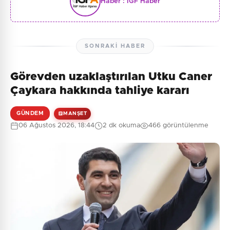
Haber :
İGF Haber
SONRAKI HABER
Görevden uzaklaştırılan Utku Caner
Çaykara hakkında tahliye kararı
GÜNDEM
MANŞET
06 Ağustos 2026, 18:44
2 dk okuma
466 görüntülenme