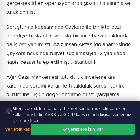
gerçekleştirilen operasyonlarda gözaltına alınmış ve
tutuklanmıştı.
Soruşturma kapsamında Çaykara ile birlikte bazı
belediye başkanları ve eski bir milletvekili hakkında
da işlem yapılmıştı. Aziz İhsan Aktaş iddianamesinde,
Çaykara hakkında rüşvet suçlamasıyla 12 yıla kadar
hapis cezası talep edilmişti. İstanbul 1.
Ağır Ceza Mahkemesi tutukluluk inceleme ara
kararında verdiği karar ile tutukluluk süresi, sağlık
durumuna ilişkin değerlendirmeler ve yargılama
sürecindeki koşulları dikkate alarak Çaykara'nın
Sitemizde, sizlere daha iyi hizmet sunabilmek için çerezler
🍪
başka bir suçtan tutuklu ya da hükümlü olmaması
kullanılmaktadır. KVKK ve GDPR kapsamında kişisel verileriniz
halinde serbest bırakılmasını hükmetti.
işlenmektedir.
Veri Politikası
Çerezlere İzin Ver
Ana Sayfa
Gündem
Ara
Menü
Söz konusu mahkeme, Avcılar Belediye Başkanı Utku