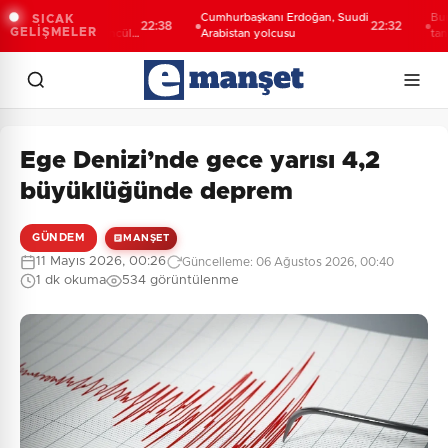
 Şahin Biba:
Cumhurbaşkanı Erdoğan, Suudi
Bursa’da
SICAK
22:38
22:32
GELİŞMELER
leceğini bütüncül
Arabistan yolcusu
tanıtıldı..
nlıyoruz
yolculuğu
Ege Denizi’nde gece yarısı 4,2
büyüklüğünde deprem
GÜNDEM
MANŞET
11 Mayıs 2026, 00:26
Güncelleme: 06 Ağustos 2026, 00:40
1 dk okuma
534 görüntülenme