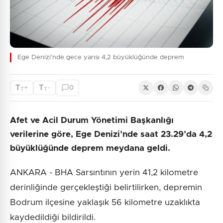
Ege Denizi’nde gece yarısı 4,2 büyüklüğünde deprem
T
T
+
-
0
T
T
Afet ve Acil Durum Yönetimi Başkanlığı
verilerine göre, Ege Denizi’nde saat 23.29’da 4,2
büyüklüğünde deprem meydana geldi.
ANKARA - BHA Sarsıntının yerin 41,2 kilometre
derinliğinde gerçekleştiği belirtilirken, depremin
Bodrum ilçesine yaklaşık 56 kilometre uzaklıkta
kaydedildiği bildirildi.