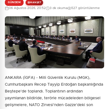
GÜNDEM
MANŞET
06 Ağustos 2026, 20:52
3 dk okuma
527 görüntülenme
ANKARA (İGFA) - Milli Güvenlik Kurulu (MGK),
Cumhurbaşkanı Recep Tayyip Erdoğan başkanlığında
Beştepe'de toplandı. Toplantının ardından
yayımlanan bildiride, terörle mücadeleden bölgesel
gelişmelere, NATO Zirvesi'nden Gazze'deki son