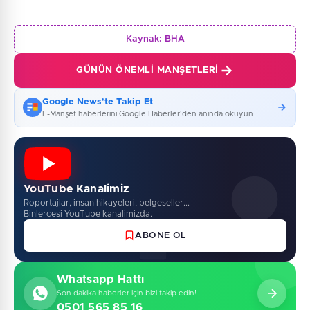
Kaynak:
BHA
GÜNÜN ÖNEMLI MANŞETLERI
Google News'te Takip Et
E-Manşet haberlerini Google Haberler'den anında okuyun
YouTube Kanalimiz
Roportajlar, insan hikayeleri, belgeseller...
Binlercesi YouTube kanalimizda.
ABONE OL
Whatsapp Hattı
Son dakika haberler için bizi takip edin!
0501 565 85 16