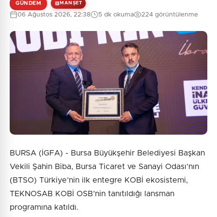
GÜNDEM
MANŞET
0
/2000
06 Ağustos 2026, 22:38
5 dk okuma
224 görüntülenme
Güvenlik Sorusu:
10 + 7 = ?
Gönder
BURSA (İGFA) - Bursa Büyükşehir Belediyesi Başkan
Vekili Şahin Biba, Bursa Ticaret ve Sanayi Odası’nın
(BTSO) Türkiye’nin ilk entegre KOBİ ekosistemi,
TEKNOSAB KOBİ OSB’nin tanıtıldığı lansman
programına katıldı.