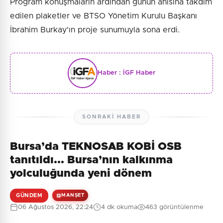
Program konuşmaların ardından günün anısına takdim
edilen plaketler ve BTSO Yönetim Kurulu Başkanı
İbrahim Burkay'ın proje sunumuyla sona erdi.
Haber :
İGF Haber
SONRAKI HABER
Bursa’da TEKNOSAB KOBİ OSB
tanıtıldı... Bursa’nın kalkınma
yolculuğunda yeni dönem
GÜNDEM
MANŞET
06 Ağustos 2026, 22:24
4 dk okuma
463 görüntülenme