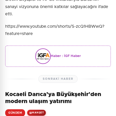
sanayi vizyonuna önemli katkılar sağlayacağını ifade
etti.
https://www.youtube.com/shorts/S-zcQ1HBWwQ?
feature=share
Haber :
İGF Haber
SONRAKI HABER
Kocaeli Darıca’ya Büyükşehir'den
modern ulaşım yatırımı
GÜNDEM
MANŞET