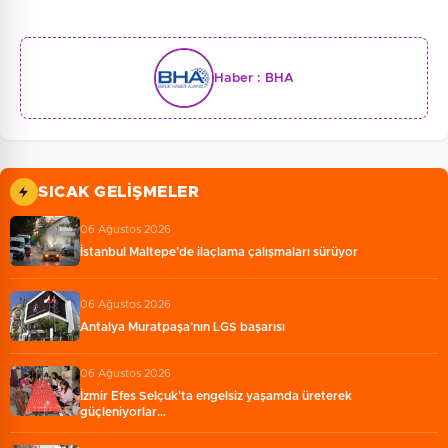
Haber :
BHA
SICAK GELIŞMELER
06 Ağustos 2026
İstanbul Maltepe’de ilaçlama çalışmaları sürüyor
06 Ağustos 2026
Antalya Muratpaşa’nın LGS başarısı
06 Ağustos 2026
İzmir Efes Selçuk'ta engelsiz yaşamda üreterek
güçleniyorlar…