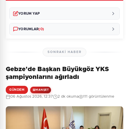
YORUM YAP
YORUMLAR
(0)
SONRAKI HABER
Gebze'de Başkan Büyükgöz YKS
Henüz yorum yapılmamış. İlk yorumu siz yapın!
şampiyonlarını ağırladı
GÜNDEM
MANŞET
06 Ağustos 2026, 12:37
2 dk okuma
111 görüntülenme
0
/2000
Güvenlik Sorusu:
8 + 3 = ?