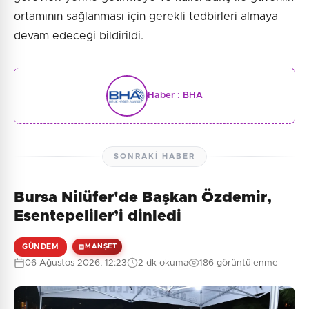
ortamının sağlanması için gerekli tedbirleri almaya
devam edeceği bildirildi.
Haber :
BHA
SONRAKI HABER
Bursa Nilüfer'de Başkan Özdemir,
Esentepeliler’i dinledi
GÜNDEM
MANŞET
06 Ağustos 2026, 12:23
2 dk okuma
186 görüntülenme