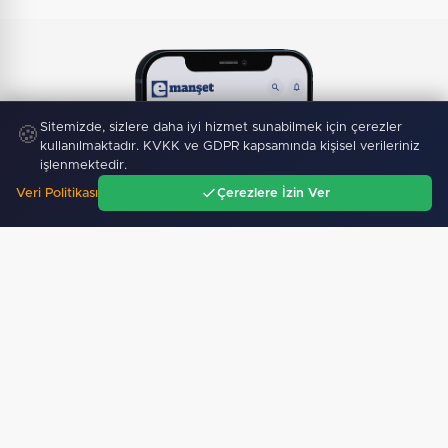
Sitemizde, sizlere daha iyi hizmet sunabilmek için çerezler
🍪
kullanılmaktadır. KVKK ve GDPR kapsamında kişisel verileriniz
işlenmektedir.
Veri Politikası
Çerezlere İzin Ver
Ana Sayfa
Gündem
Ara
Menü
Mobil Uygulamamız Yayında!
Binlerce haberden
anında haberdar ol, ilgi alanına göre haber oku.