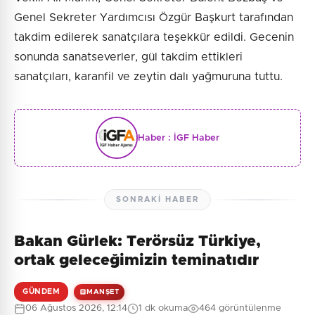
Genel Sekreter Yardımcısı Özgür Başkurt tarafından
takdim edilerek sanatçılara teşekkür edildi. Gecenin
sonunda sanatseverler, gül takdim ettikleri
sanatçıları, karanfil ve zeytin dalı yağmuruna tuttu.
Haber :
İGF Haber
SONRAKI HABER
Bakan Gürlek: Terörsüz Türkiye,
ortak geleceğimizin teminatıdır
GÜNDEM
MANŞET
06 Ağustos 2026, 12:14
1 dk okuma
464 görüntülenme