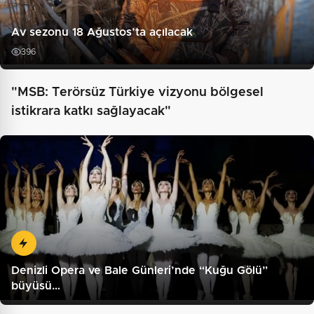
Av sezonu 18 Ağustos’ta açılacak
396
"MSB: Terörsüz Türkiye vizyonu bölgesel
istikrara katkı sağlayacak"
Denizli Opera ve Bale Günleri’nde “Kuğu Gölü”
büyüsü…