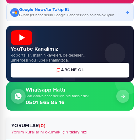
Google News'te Takip Et
E-Manşet haberlerini Google Haberler'den anında okuyun
YouTube Kanalimiz
Roportajlar, insan hikayeleri, belgeseller...
Binlercesi YouTube kanalimizda.
ABONE OL
Whatsapp Hattı
Son dakika haberler için bizi takip edin!
0501 565 85 16
YORUMLAR
(0)
Yorum kurallarını okumak için tıklayınız!