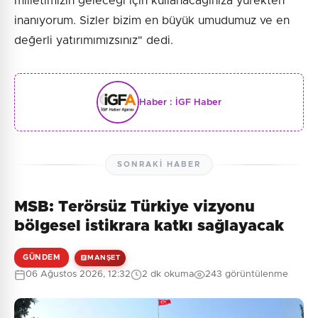
milletimizin geleceği için kullanacağınıza yürekten
inanıyorum. Sizler bizim en büyük umudumuz ve en
değerli yatırımımızsınız" dedi.
Haber :
İGF Haber
SONRAKI HABER
MSB: Terörsüz Türkiye vizyonu
bölgesel istikrara katkı sağlayacak
GÜNDEM
MANŞET
06 Ağustos 2026, 12:32
2 dk okuma
243 görüntülenme