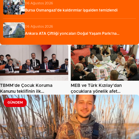
06 Ağustos 2026
Bursa Osmangazi’de kaldırımlar işgalden temizlendi
06 Ağustos 2026
Ankara ATA Çiftliği yoncaları Doğal Yaşam Parkı'na…
TBMM'de Çocuk Koruma
MEB ve Türk Kızılay'dan
Kanunu teklifinin ilk
çocuklara yönelik afet
görüşmeleri…
farkındalık…
GÜNDEM