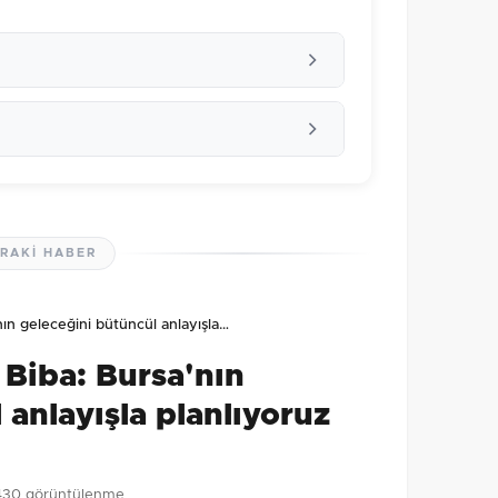
RAKI HABER
lmamış. İlk yorumu siz yapın!
nın geleceğini bütüncül anlayışla…
0
/2000
 Biba: Bursa'nın
Gönder
 anlayışla planlıyoruz
430 görüntülenme