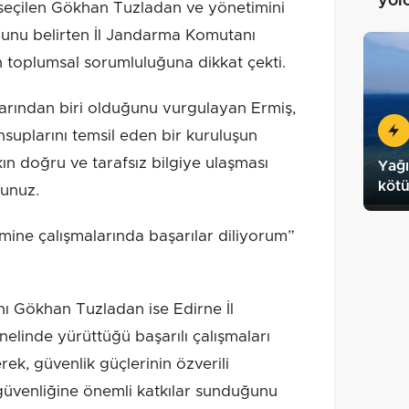
yol
 seçilen Gökhan Tuzladan ve yönetimini
nu belirten İl Jandarma Komutanı
 toplumsal sorumluluğuna dikkat çekti.
arından biri olduğunu vurgulayan Ermiş,
uplarını temsil eden bir kuruluşun
n doğru ve tarafsız bilgiye ulaşması
Yağı
köt
sunuz.
mine çalışmalarında başarılar diliyorum”
ı Gökhan Tuzladan ise Edirne İl
elinde yürüttüğü başarılı çalışmaları
rek, güvenlik güçlerinin özverili
güvenliğine önemli katkılar sunduğunu