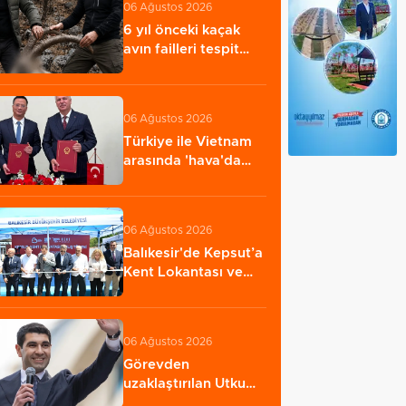
06 Ağustos 2026
6 yıl önceki kaçak
avın failleri tespit
edildi! 5…
06 Ağustos 2026
Türkiye ile Vietnam
arasında 'hava'da
yeni dönem...…
06 Ağustos 2026
Balıkesir'de Kepsut’a
Kent Lokantası ve
altyapı desteği…
06 Ağustos 2026
Görevden
uzaklaştırılan Utku
Caner Çaykara