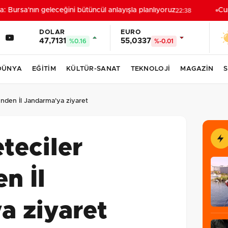
 Bursa'nın geleceğini bütüncül anlayışla planlıyoruz
Cumh
22:38
DOLAR
EURO
47,7131
55,0337
%0.16
%-0.01
DÜNYA
EĞİTİM
KÜLTÜR-SANAT
TEKNOLOJİ
MAGAZİN
S
’nden İl Jandarma'ya ziyaret
teciler
n İl
a ziyaret