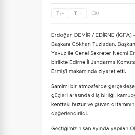
T
T
+
-
0
T
T
Erdoğan DEMİR / EDİRNE (İGFA) -
Başkanı Gökhan Tuzladan, Başkan
Yavuz ile Genel Sekreter Necmi En
birlikte Edirne İl Jandarma Kom
Ermiş’i makamında ziyaret etti.
Samimi bir atmosferde gerçekleşen
güçleri arasındaki iş birliği, kamuo
kentteki huzur ve güven ortamının
değerlendirildi.
Geçtiğimiz nisan ayında yapılan O