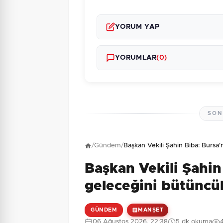
YORUM YAP
YORUMLAR
(0)
SON
Henüz yorum yapı
/
Gündem
/
Başkan Vekili Şahin Biba: Bursa'
Başkan Vekili Şahin
7 + 1 = ?
Güvenlik Sorusu:
geleceğini bütüncül
GÜNDEM
MANŞET
06 Ağustos 2026, 22:38
5 dk okuma