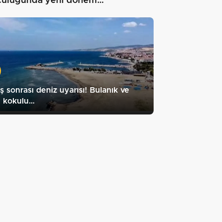
culuğunda yeni dönem…"
ş sonrası deniz uyarısı! Bulanık ve
ü kokulu…