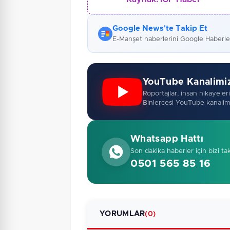
Google News'te Takip Et
E-Manşet haberlerini Google Haberl
YouTube Kanalimi
Roportajlar, insan hikayeleri,
Binlercesi YouTube kanalim
Whatsapp Hattı
Son dakika haberler için bizi ta
0501 565 85 16
YORUMLAR
(0)