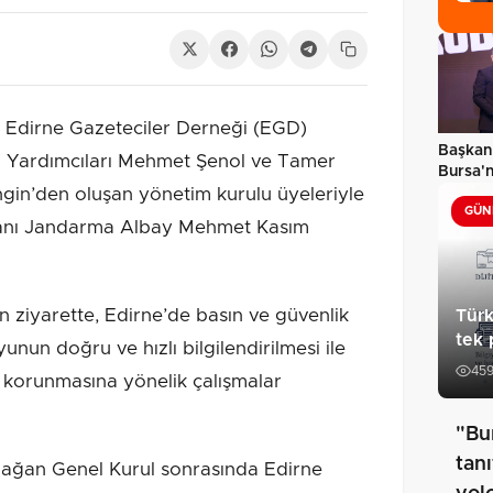
 Edirne Gazeteciler Derneği (EGD)
Başkan 
 Yardımcıları Mehmet Şenol ve Tamer
Bursa'n
gin’den oluşan yönetim kurulu üyeleriyle
bütünc
GÜN
utanı Jandarma Albay Mehmet Kasım
 ziyarette, Edirne’de basın ve güvenlik
Türk
tek 
yunun doğru ve hızlı bilgilendirilmesi ile
45
 korunmasına yönelik çalışmalar
"Bu
tanı
lağan Genel Kurul sonrasında Edirne