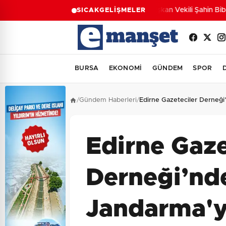
Başkan Vekili Şahin Biba:
SICAK
GELİŞMELER
BURSA
EKONOMİ
GÜNDEM
SPOR
/
Gündem Haberleri
/
Edirne Gazeteciler Derneği
Edirne Gaze
Derneği’nde
Jandarma'y