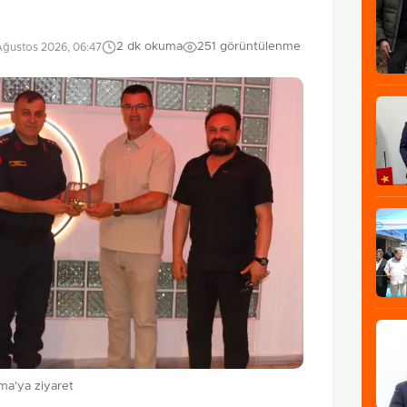
2 dk okuma
251 görüntülenme
Ağustos 2026, 06:47
ma'ya ziyaret