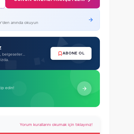
er'den anında okuyun
z
ABONE OL
 belgeseller...
izda.
kip edin!
Yorum kurallarını okumak için tıklayınız!