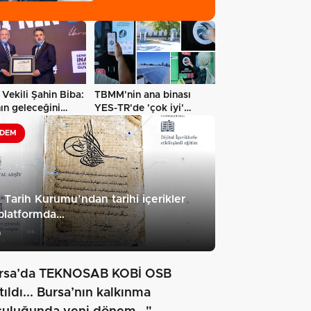
hakkında…
Vekili Şahin Biba:
TBMM'nin ana binası
ın geleceğini
YES-TR'de 'çok iyi'
ül…
olarak sertifikalandırıldı…
DEM
 Tarih Kurumu’ndan tarihi içerikler
platformda…
9
rsa’da TEKNOSAB KOBİ OSB
tıldı... Bursa’nın kalkınma