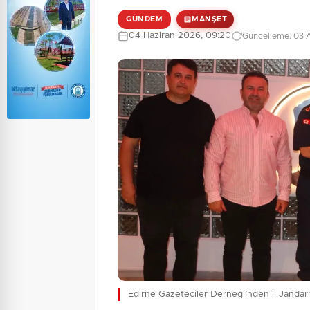
GÜNDEM
MANŞET
04 Haziran 2026, 09:20
Güncelleme: 03 
Edirne Gazeteciler Derneği’nden İl Jandar