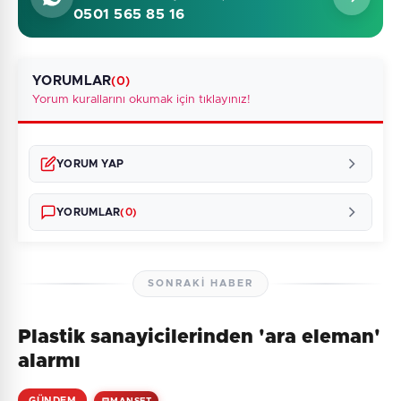
0501 565 85 16
YORUMLAR
(0)
Yorum kurallarını okumak için tıklayınız!
YORUM YAP
YORUMLAR
(0)
SONRAKI HABER
Plastik sanayicilerinden 'ara eleman'
Henüz yorum yapılmamış. İlk yorumu siz yapın!
alarmı
GÜNDEM
MANŞET