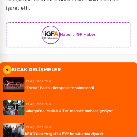
işaret etti.
Haber :
İGF Haber
SICAK GELIŞMELER
09 Ağustos 2026
“Zorba” Balesi Hierapolis’te sahnelendi
09 Ağustos 2026
Sakarya'da 'Mutluluk Tırı' mahalle mahalle geziyor
09 Ağustos 2026
AFAD’dan Yozgat’ta EYY konutlarına ziyaret