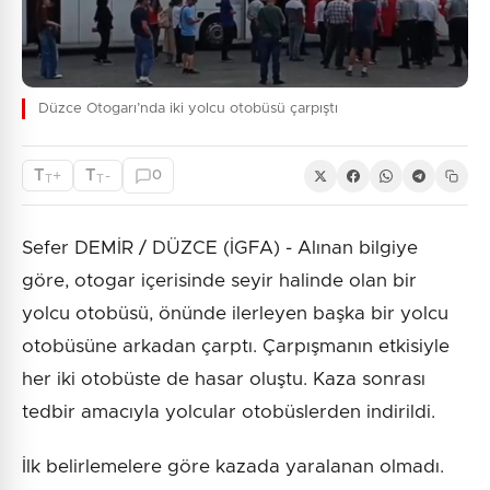
Düzce Otogarı’nda iki yolcu otobüsü çarpıştı
T
T
+
-
0
T
T
Sefer DEMİR / DÜZCE (İGFA) - Alınan bilgiye
göre, otogar içerisinde seyir halinde olan bir
yolcu otobüsü, önünde ilerleyen başka bir yolcu
otobüsüne arkadan çarptı. Çarpışmanın etkisiyle
her iki otobüste de hasar oluştu. Kaza sonrası
tedbir amacıyla yolcular otobüslerden indirildi.
İlk belirlemelere göre kazada yaralanan olmadı.