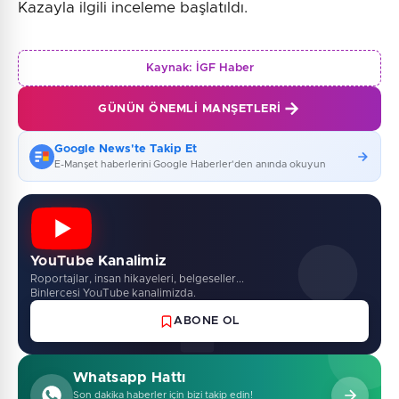
Kazayla ilgili inceleme başlatıldı.
Kaynak:
İGF Haber
GÜNÜN ÖNEMLI MANŞETLERI
Google News'te Takip Et
E-Manşet haberlerini Google Haberler'den anında okuyun
YouTube Kanalimiz
Roportajlar, insan hikayeleri, belgeseller...
Binlercesi YouTube kanalimizda.
ABONE OL
Whatsapp Hattı
Son dakika haberler için bizi takip edin!