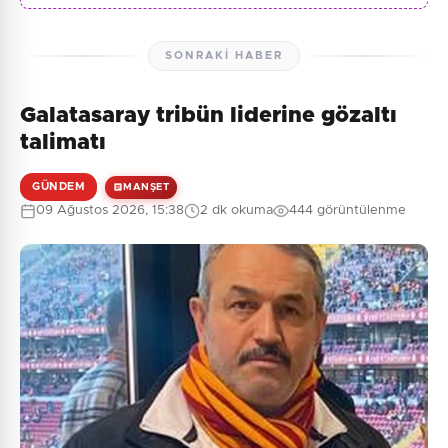
SONRAKI HABER
Galatasaray tribün liderine gözaltı
talimatı
GÜNDEM
MANŞET
09 Ağustos 2026, 15:38
2 dk okuma
444 görüntülenme