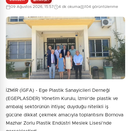
09 Ağustos 2026, 15:57
4 dk okuma
104 görüntülenme
0
/2000
Güvenlik Sorusu:
7 + 8 = ?
Gönder
İZMİR (İGFA) - Ege Plastik Sanayicileri Derneği
(EGEPLASDER) Yönetim Kurulu, İzmir’de plastik ve
ambalaj sektörünün ihtiyaç duyduğu nitelikli iş
gücüne dikkat çekmek amacıyla toplantısını Bornova
Mazhar Zorlu Plastik Endüstri Meslek Lisesi’nde