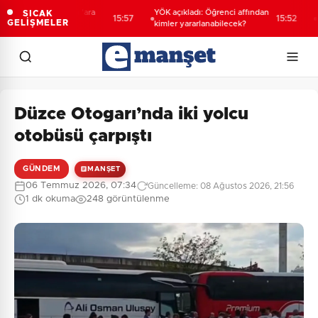
 sanayicilerinden 'ara
YÖK açıkladı: Öğrenci affından
KOBİ’
SICAK
15:57
15:52
GELİŞMELER
 alarmı
kimler yararlanabilecek?
hede
Düzce Otogarı’nda iki yolcu
otobüsü çarpıştı
GÜNDEM
MANŞET
06 Temmuz 2026, 07:34
Güncelleme: 08 Ağustos 2026, 21:56
1 dk okuma
248 görüntülenme