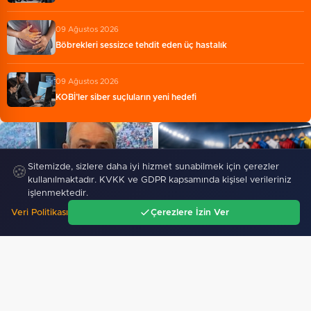
09 Ağustos 2026
Böbrekleri sessizce tehdit eden üç hastalık
09 Ağustos 2026
KOBİ’ler siber suçluların yeni hedefi
Sitemizde, sizlere daha iyi hizmet sunabilmek için çerezler
🍪
kullanılmaktadır. KVKK ve GDPR kapsamında kişisel verileriniz
işlenmektedir.
Veri Politikası
Çerezlere İzin Ver
Galatasaray tribün liderine
Ana Sayfa
Gündem
Ara
Menü
gözaltı talimatı
Futbolda yaz transfer dönemi
için kritik tarih: 4…
GÜNDEM