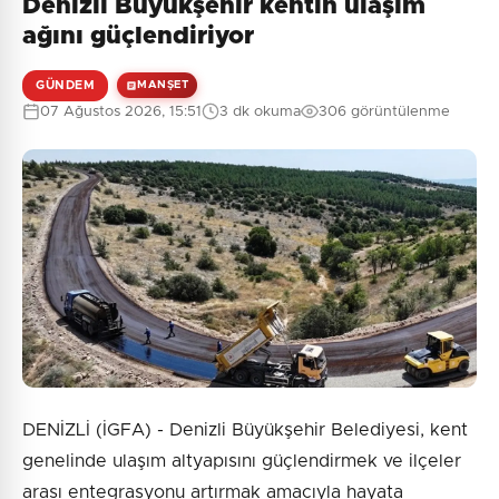
Denizli Büyükşehir kentin ulaşım
ağını güçlendiriyor
GÜNDEM
MANŞET
07 Ağustos 2026, 15:51
3 dk okuma
306 görüntülenme
DENİZLİ (İGFA) - Denizli Büyükşehir Belediyesi, kent
genelinde ulaşım altyapısını güçlendirmek ve ilçeler
arası entegrasyonu artırmak amacıyla hayata