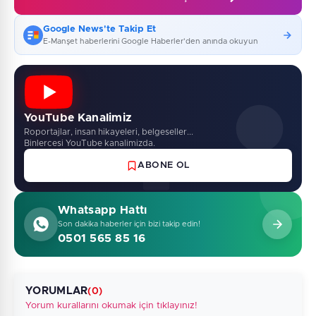
Google News'te Takip Et
E-Manşet haberlerini Google Haberler'den anında okuyun
YouTube Kanalimiz
Roportajlar, insan hikayeleri, belgeseller...
Binlercesi YouTube kanalimizda.
ABONE OL
Whatsapp Hattı
Son dakika haberler için bizi takip edin!
0501 565 85 16
YORUMLAR
(0)
Yorum kurallarını okumak için tıklayınız!