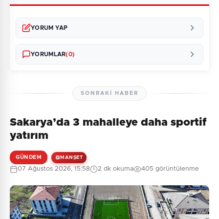
YORUM YAP
YORUMLAR
(0)
SONRAKI HABER
Sakarya’da 3 mahalleye daha sportif
Henüz yorum yapılmamış. İlk yorumu siz yapın!
yatırım
GÜNDEM
MANŞET
07 Ağustos 2026, 15:58
2 dk okuma
405 görüntülenme
0
/2000
Güvenlik Sorusu:
7 + 4 = ?