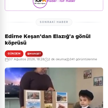
Haber :
İGF Haber
SONRAKI HABER
Edirne Keşan’dan Elazığ'a gönül
köprüsü
GÜNDEM
MANŞET
07 Ağustos 2026, 18:28
2 dk okuma
341 görüntülenme