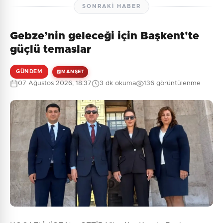
SONRAKI HABER
Gebze’nin geleceği için Başkent'te
Henüz yorum yapılmamış. İlk yorumu siz yapın!
güçlü temaslar
GÜNDEM
MANŞET
07 Ağustos 2026, 18:37
3 dk okuma
136 görüntülenme
0
/2000
Güvenlik Sorusu:
8 + 7 = ?
Gönder