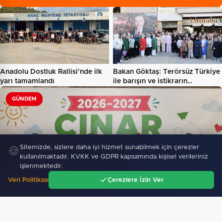
Anadolu Dostluk Rallisi'nde ilk
Bakan Göktaş: Terörsüz Türkiye
yarı tamamlandı
ile barışın ve istikrarın…
GÜNDEM
Sitemizde, sizlere daha iyi hizmet sunabilmek için çerezler
🍪
kullanılmaktadır. KVKK ve GDPR kapsamında kişisel verileriniz
işlenmektedir.
İzmit'te 3 Çınar Çocuk Evi için kura çekimi
gerçekleştirildi…
Veri Politikası
Çerezlere İzin Ver
Ana Sayfa
Gündem
Ara
Menü
433