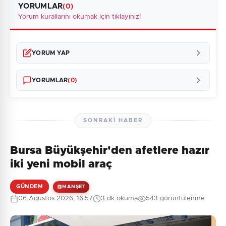
YORUMLAR
(0)
Yorum kurallarını okumak için tıklayınız!
YORUM YAP
YORUMLAR
(0)
SONRAKI HABER
Bursa Büyükşehir'den afetlere hazır
Henüz yorum yapılmamış. İlk yorumu siz yapın!
iki yeni mobil araç
GÜNDEM
MANŞET
06 Ağustos 2026, 16:57
3 dk okuma
543 görüntülenme
0
/2000
Güvenlik Sorusu: