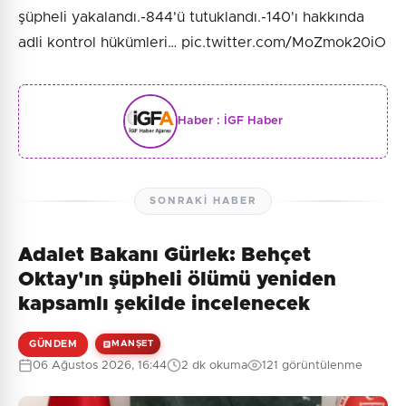
şüpheli yakalandı.-844'ü tutuklandı.-140'ı hakkında
adli kontrol hükümleri… pic.twitter.com/MoZmok20iO
Haber :
İGF Haber
SONRAKI HABER
Adalet Bakanı Gürlek: Behçet
Oktay'ın şüpheli ölümü yeniden
kapsamlı şekilde incelenecek
GÜNDEM
MANŞET
06 Ağustos 2026, 16:44
2 dk okuma
121 görüntülenme