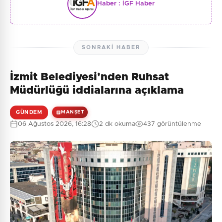
Haber :
İGF Haber
SONRAKI HABER
İzmit Belediyesi'nden Ruhsat
Müdürlüğü iddialarına açıklama
GÜNDEM
MANŞET
06 Ağustos 2026, 16:28
2 dk okuma
437 görüntülenme