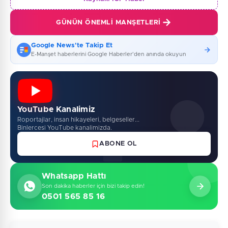
GÜNÜN ÖNEMLI MANŞETLERI
Google News'te Takip Et
E-Manşet haberlerini Google Haberler'den anında okuyun
YouTube Kanalimiz
Roportajlar, insan hikayeleri, belgeseller...
Binlercesi YouTube kanalimizda.
ABONE OL
Whatsapp Hattı
Son dakika haberler için bizi takip edin!
0501 565 85 16