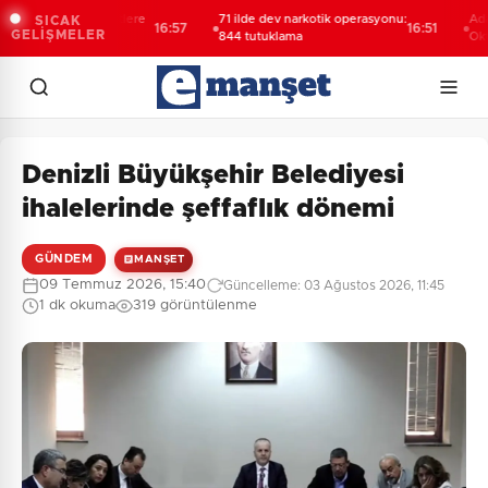
ehir'den afetlere
71 ilde dev narkotik operasyonu:
Adalet Bak
SICAK
16:57
16:51
GELİŞMELER
i mobil araç
844 tutuklama
Oktay'ın ş
yeniden ka
incelenec
Denizli Büyükşehir Belediyesi
ihalelerinde şeffaflık dönemi
GÜNDEM
MANŞET
09 Temmuz 2026, 15:40
Güncelleme: 03 Ağustos 2026, 11:45
1 dk okuma
319 görüntülenme