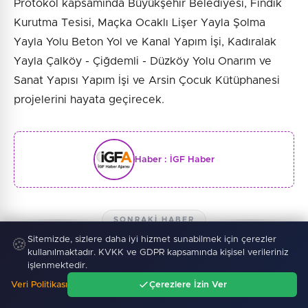
Protokol kapsamında Büyükşehir Belediyesi, Fındık
Kurutma Tesisi, Maçka Ocaklı Lişer Yayla Şolma
Yayla Yolu Beton Yol ve Kanal Yapım İşi, Kadıralak
Yayla Çalköy - Çiğdemli - Düzköy Yolu Onarım ve
Sanat Yapısı Yapım İşi ve Arsin Çocuk Kütüphanesi
projelerini hayata geçirecek.
Haber :
İGF Haber
SONRAKI HABER
Sitemizde, sizlere daha iyi hizmet sunabilmek için çerezler
🍪
kullanılmaktadır. KVKK ve GDPR kapsamında kişisel verileriniz
Sakarya’da ücretsiz doğalgaza
işlenmektedir.
kavuşacaklar
Veri Politikası
Çerezlere İzin Ver
Ana Sayfa
Gündem
Ara
Menü