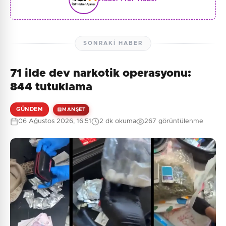
SONRAKI HABER
71 ilde dev narkotik operasyonu:
844 tutuklama
GÜNDEM
MANŞET
06 Ağustos 2026, 16:51
2 dk okuma
267 görüntülenme