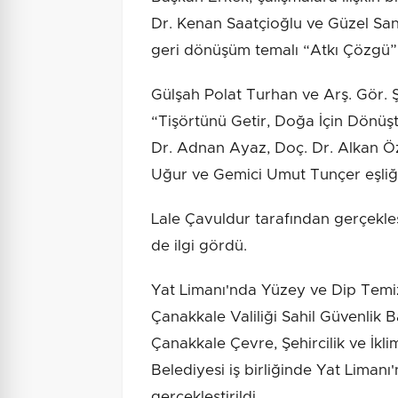
Dr. Kenan Saatçioğlu ve Güzel Sana
geri dönüşüm temalı “Atkı Çözgü” T
Gülşah Polat Turhan ve Arş. Gör. Ş
“Tişörtünü Getir, Doğa İçin Dönüşt
Dr. Adnan Ayaz, Doç. Dr. Alkan Ö
Uğur ve Gemici Umut Tunçer eşliği
Lale Çavuldur tarafından gerçekleş
de ilgi gördü.
Yat Limanı'nda Yüzey ve Dip Temiz
Çanakkale Valiliği Sahil Güvenlik
Çanakkale Çevre, Şehircilik ve İkl
Belediyesi iş birliğinde Yat Limanı'
gerçekleştirildi.