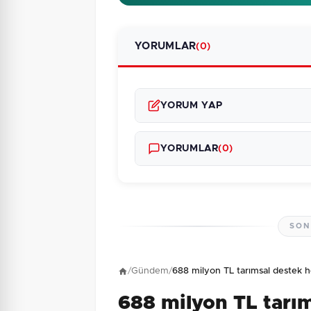
YORUMLAR
(0)
YORUM YAP
YORUMLAR
(0)
SON
Henüz yorum yapı
/
Gündem
/
688 milyon TL tarımsal destek h
688 milyon TL tarı
5 + 6 = ?
Güvenlik Sorusu: