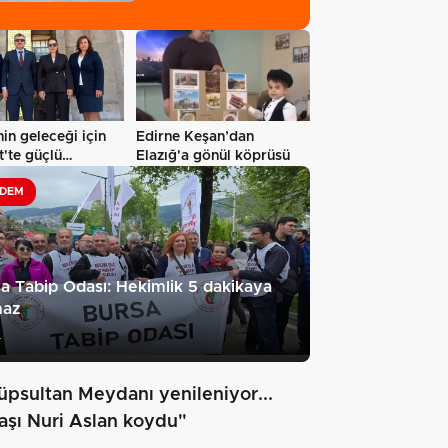
in geleceği için
Edirne Keşan’dan
'te güçlü
Elazığ'a gönül köprüsü
ar
DEM
a Tabip Odası: Hekimlik 5 dakikaya
maz
4
üpsultan Meydanı yenileniyor...
taşı Nuri Aslan koydu"