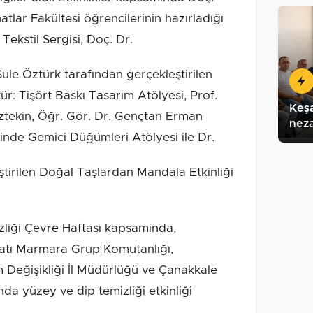
tlar Fakültesi öğrencilerinin hazırladığı
ekstil Sergisi, Doç. Dr.
ule Öztürk tarafından gerçekleştirilen
ür: Tişört Baskı Tasarım Atölyesi, Prof.
Keş
ztekin, Öğr. Gör. Dr. Gençtan Erman
neza
nde Gemici Düğümleri Atölyesi ile Dr.
tirilen Doğal Taşlardan Mandala Etkinliği
liği Çevre Haftası kapsamında,
 Batı Marmara Grup Komutanlığı,
im Değişikliği İl Müdürlüğü ve Çanakkale
nda yüzey ve dip temizliği etkinliği