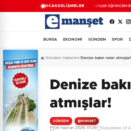
Moritanyalı öğrencilerden
SICAK
GELİŞMELER
BURSA
EKONOMİ
GÜNDEM
SPOR
/
Gündem Haberleri
/
Denize bakın neler atmışlar
Denize bakı
atmışlar!
GÜNDEM
MANŞET
06 Haziran 2026, 01:29
Güncelleme: 07 A