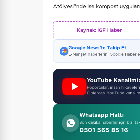
Atölyesi”nde ise kompost uygulamala
Kaynak:
İGF Haber
Google News'te Takip Et
E-Manşet haberlerini Google Haberl
YouTube Kanalimi
Roportajlar, insan hikayeleri,
Binlercesi YouTube kanalim
Whatsapp Hattı
Son dakika haberler için bizi ta
0501 565 85 16