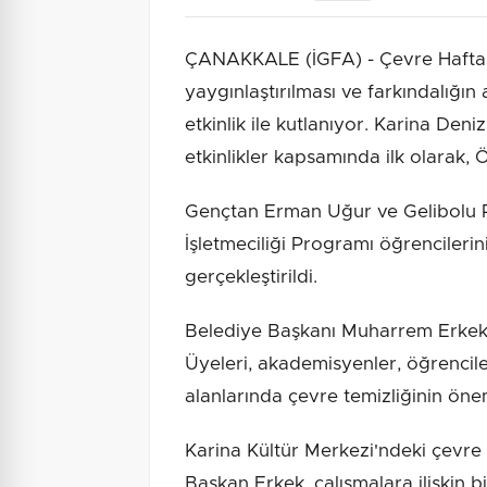
ÇANAKKALE (İGFA) - Çevre Haftası
yaygınlaştırılması ve farkındalığın
etkinlik ile kutlanıyor. Karina De
etkinlikler kapsamında ilk olarak, 
Gençtan Erman Uğur ve Gelibolu P
İşletmeciliği Programı öğrencilerinin
gerçekleştirildi.
Belediye Başkanı Muharrem Erkek
Üyeleri, akademisyenler, öğrenciler 
alanlarında çevre temizliğinin önem
Karina Kültür Merkezi'ndeki çevre t
Başkan Erkek, çalışmalara ilişkin bi