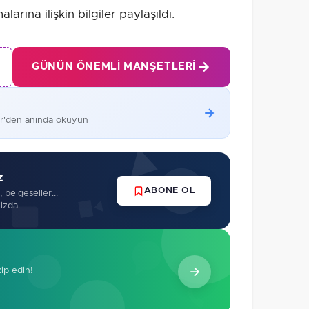
rına ilişkin bilgiler paylaşıldı.
GÜNÜN ÖNEMLI MANŞETLERI
er'den anında okuyun
z
ABONE OL
 belgeseller...
izda.
kip edin!