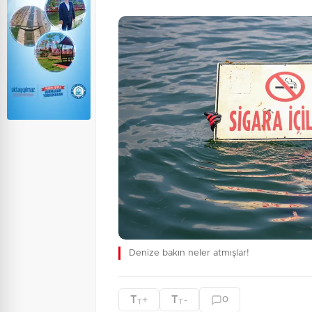
Denize bakın neler atmışlar!
T
T
+
-
0
T
T