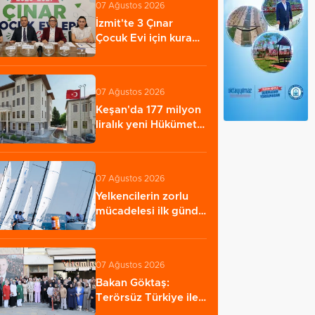
07 Ağustos 2026
İzmit'te 3 Çınar
Çocuk Evi için kura
çekimi
gerçekleştirildi…
07 Ağustos 2026
Keşan'da 177 milyon
liralık yeni Hükümet
Konağı'nın…
07 Ağustos 2026
Yelkencilerin zorlu
mücadelesi ilk günde
nefes kesti…
07 Ağustos 2026
Bakan Göktaş:
Terörsüz Türkiye ile
barışın ve istikrarın…