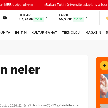
 MEB'e ziyaret
Bakan Tekin üniversite adaylarıyla tecrüb
21:01
DOLAR
EURO
47,7436
55,2510
%0.18
%0.32
DÜNYA
EĞİTİM
KÜLTÜR-SANAT
TEKNOLOJİ
MAGAZİN
S
!
n neler
3 dk okuma
732 görüntülenme
ğustos 2026, 22:19