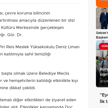
, çevre koruma bilincinin
 artırılması amacıyla düzenlenen bir dizi
niz Kültürü Merkezinde gerçekleşen
Gebze’n
Öğr. Gör. Dr.
Başkent
temasl
iri Reis Meslek Yüksekokulu Deniz Liman
GÜN
 katılımıyla sahil temizliği
Burs
 başta olmak üzere Belediye Meclis
sığ
ve hemşehrilerin katıldığı etkinlikte kıyı
32
ine dikkat çekildi.
"Ey
emalı diğer etkinlikleri de ziyaret eden
İlk 
lgiler aldı. Etkinlikler kapsamında Doç.