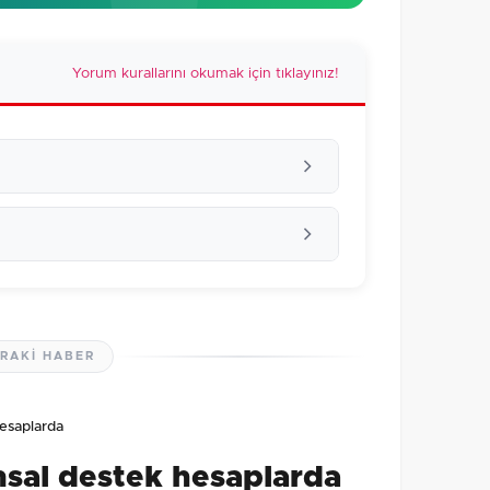
Yorum kurallarını okumak için tıklayınız!
RAKI HABER
lmamış. İlk yorumu siz yapın!
esaplarda
0
/2000
msal destek hesaplarda
Gönder