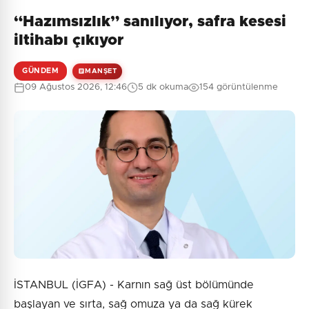
“Hazımsızlık” sanılıyor, safra kesesi
iltihabı çıkıyor
GÜNDEM
MANŞET
09 Ağustos 2026, 12:46
5 dk okuma
154 görüntülenme
İSTANBUL (İGFA) - Karnın sağ üst bölümünde
başlayan ve sırta, sağ omuza ya da sağ kürek