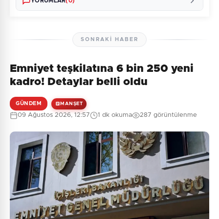
YORUMLAR
(0)
SONRAKI HABER
Emniyet teşkilatına 6 bin 250 yeni
Henüz yorum yapılmamış. İlk yorumu siz yapın!
kadro! Detaylar belli oldu
GÜNDEM
MANŞET
09 Ağustos 2026, 12:57
1 dk okuma
287 görüntülenme
0
/2000
Güvenlik Sorusu:
5 + 4 = ?
Gönder