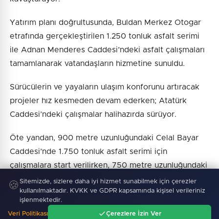
Yatırım planı doğrultusunda, Buldan Merkez Otogar
etrafında gerçekleştirilen 1.250 tonluk asfalt serimi
ile Adnan Menderes Caddesi’ndeki asfalt çalışmaları
tamamlanarak vatandaşların hizmetine sunuldu.
Sürücülerin ve yayaların ulaşım konforunu artıracak
projeler hız kesmeden devam ederken; Atatürk
Caddesi’ndeki çalışmalar halihazırda sürüyor.
Öte yandan, 900 metre uzunluğundaki Celal Bayar
Caddesi’nde 1.750 tonluk asfalt serimi için
çalışmalara start verilirken, 750 metre uzunluğundaki
Sekiyurt Caddesi de 1.450 tonluk asfalt serimi için
Sitemizde, sizlere daha iyi hizmet sunabilmek için çerezler
🍪
kullanılmaktadır. KVKK ve GDPR kapsamında kişisel verileriniz
üstyapı yatırım planına dahil edildi.
işlenmektedir.
Veri Politikası
Çerezlere İzin Ver