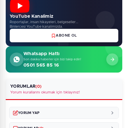
YouTube Kanalimiz
Roportajlar, insan hikayeleri, belgeseller...
Binlercesi YouTube kanalimizda.
ABONE OL
Whatsapp Hattı
Son dakika haberler için bizi takip edin!
0501 565 85 16
YORUMLAR
(0)
Yorum kurallarını okumak için tıklayınız!
YORUM YAP