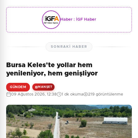
Haber :
İGF Haber
SONRAKI HABER
Bursa Keles'te yollar hem
yenileniyor, hem genişliyor
GÜNDEM
MANŞET
09 Ağustos 2026, 12:38
1 dk okuma
219 görüntülenme