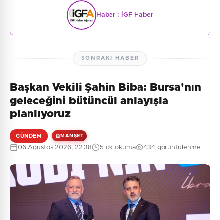
Haber :
İGF Haber
SONRAKI HABER
Başkan Vekili Şahin Biba: Bursa'nın
geleceğini bütüncül anlayışla
planlıyoruz
GÜNDEM
MANŞET
06 Ağustos 2026, 22:38
5 dk okuma
434 görüntülenme