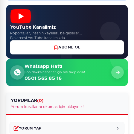
YouTube Kanalimiz
Roportajlar, insan hikayeleri, belgeseller...
Binlercesi YouTube kanalimizda.
ABONE OL
Whatsapp Hattı
Son dakika haberler için bizi takip edin!
0501 565 85 16
YORUMLAR
(0)
Yorum kurallarını okumak için tıklayınız!
YORUM YAP