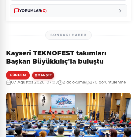
YORUMLAR
(0)
SONRAKI HABER
Kayseri TEKNOFEST takımları
Henüz yorum yapılmamış. İlk yorumu siz yapın!
Başkan Büyükkılıç'la buluştu
GÜNDEM
MANŞET
07 Ağustos 2026, 07:03
2 dk okuma
270 görüntülenme
0
/2000
Güvenlik Sorusu:
3 + 2 = ?
Gönder