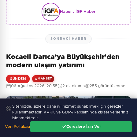
Haber :
İGF Haber
SONRAKI HABER
Kocaeli Darıca’ya Büyükşehir'den
modern ulaşım yatırımı
GÜNDEM
MANŞET
06 Ağustos 2026, 20:55
2 dk okuma
255 görüntülenme
Sitemizde, sizlere daha iyi hizmet sunabilmek için çerezler
🍪
kullanılmaktadır. KVKK ve GDPR kapsamında kişisel verileriniz
işlenmektedir.
Veri Politikası
Çerezlere İzin Ver
Ana Sayfa
Gündem
Ara
Menü