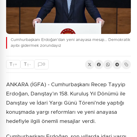
Cumhurbaşkanı Erdoğan’dan yeni anayasa mesajı... Demokratik
ayıbı gidermek zorundayız
T
T
+
-
0
T
T
ANKARA (İGFA) - Cumhurbaşkanı Recep Tayyip
Erdoğan, Danıştay’ın 158. Kuruluş Yıl Dönümü ile
Danıştay ve İdari Yargı Günü Töreni’nde yaptığı
konuşmada yargı reformları ve yeni anayasa
hedefiyle ilgili önemli mesajlar verdi.
Cumhurbaşkanı Erdoğan, son yıllarda idari yargı