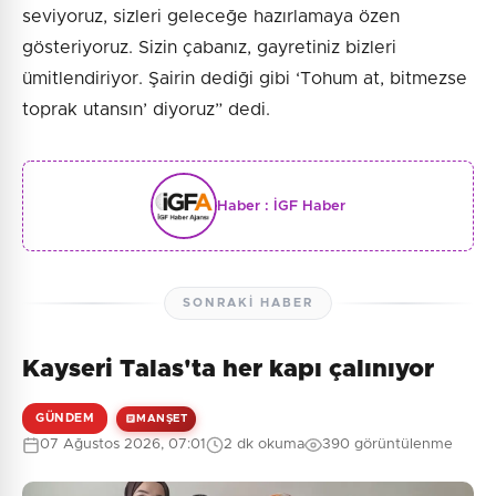
seviyoruz, sizleri geleceğe hazırlamaya özen
gösteriyoruz. Sizin çabanız, gayretiniz bizleri
ümitlendiriyor. Şairin dediği gibi ‘Tohum at, bitmezse
toprak utansın’ diyoruz” dedi.
Haber :
İGF Haber
SONRAKI HABER
Kayseri Talas'ta her kapı çalınıyor
GÜNDEM
MANŞET
07 Ağustos 2026, 07:01
2 dk okuma
390 görüntülenme