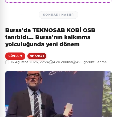
SONRAKI HABER
Bursa’da TEKNOSAB KOBİ OSB
tanıtıldı... Bursa’nın kalkınma
yolculuğunda yeni dönem
GÜNDEM
MANŞET
06 Ağustos 2026, 22:24
4 dk okuma
493 görüntülenme