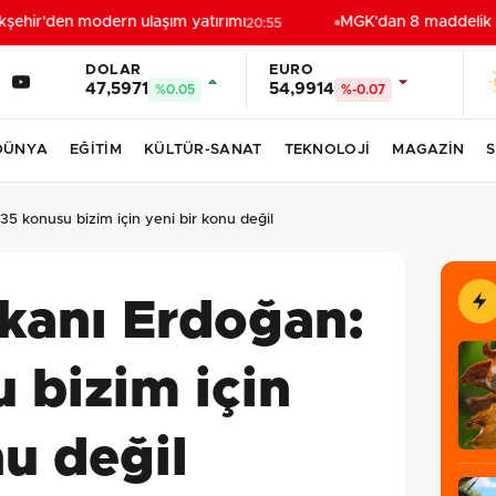
ehir'den modern ulaşım yatırımı
MGK'dan 8 maddelik bild
20:55
DOLAR
EURO
47,5971
54,9914
%0.05
%-0.07
DÜNYA
EĞİTİM
KÜLTÜR-SANAT
TEKNOLOJİ
MAGAZİN
S
5 konusu bizim için yeni bir konu değil
anı Erdoğan:
 bizim için
nu değil