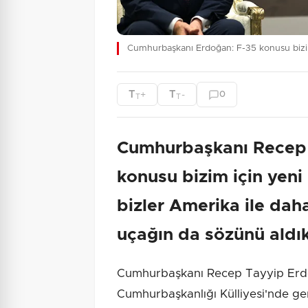
Cumhurbaşkanı Erdoğan: F-35 konusu bizim
T
T
+
-
0
T
T
Cumhurbaşkanı Recep 
konusu bizim için yeni
bizler Amerika ile dah
uçağın da sözünü aldık
Cumhurbaşkanı Recep Tayyip Erd
Cumhurbaşkanlığı Külliyesi'nde ger