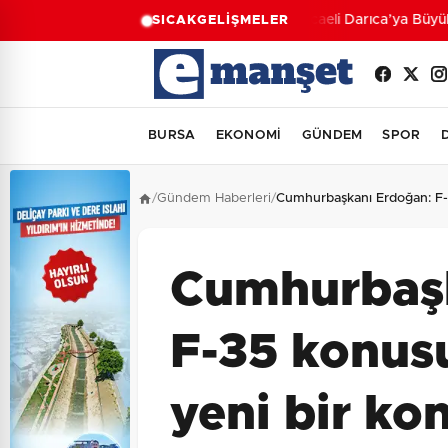
Kocaeli Darıca’ya Büyükş
SICAK
GELİŞMELER
BURSA
EKONOMİ
GÜNDEM
SPOR
/
Gündem Haberleri
/
Cumhurbaşkanı Erdoğan: F-3
Cumhurbaşk
F-35 konusu
yeni bir ko