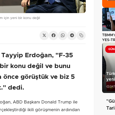
 için yeni bir konu değil
TBMM'n
YES-TR'
olarak 
GÜN
Tayyip Erdoğan, "F-35
 bir konu değil ve bunu
Türk
a önce görüştük ve biz 5
yeni
." dedi.
34
"Gür
oğan, ABD Başkanı Donald Trump ile
Tar
çekleştirdiği ikili görüşmenin ardından