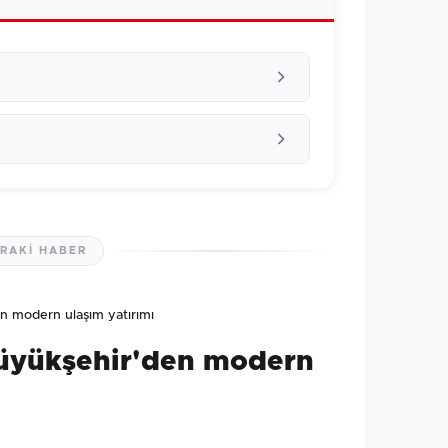
RAKI HABER
lmamış. İlk yorumu siz yapın!
n modern ulaşım yatırımı
0
/2000
Büyükşehir'den modern
Gönder