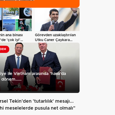
yatırımı…
in ana binası
Görevden uzaklaştırılan
de 'çok iyi'
Utku Caner Çaykara
sertifikalandırıldı…
hakkında…
DEM
iye ile Vietnam arasında 'hava'da
 dönem...…
7
sel Tekin’den 'tutarlılık' mesajı...
ihi meselelerde pusula net olmalı"