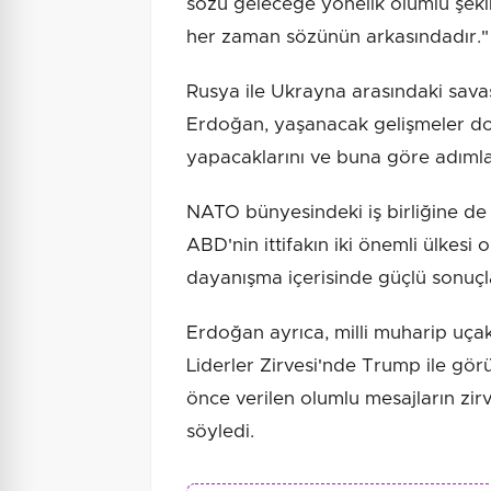
sözü geleceğe yönelik olumlu şekil
her zaman sözünün arkasındadır."
Rusya ile Ukrayna arasındaki sava
Erdoğan, yaşanacak gelişmeler do
yapacaklarını ve buna göre adımlar
NATO bünyesindeki iş birliğine d
ABD'nin ittifakın iki önemli ülkesi 
dayanışma içerisinde güçlü sonuçlar
Erdoğan ayrıca, milli muharip uçak
Liderler Zirvesi'nde Trump ile gör
önce verilen olumlu mesajların zir
söyledi.