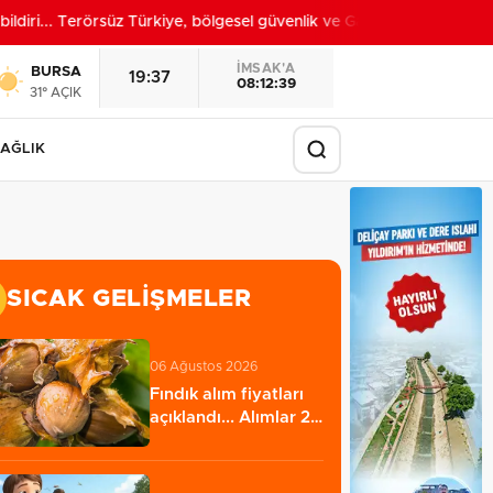
iri... Terörsüz Türkiye, bölgesel güvenlik ve Gazze mesajı
20:52
İMSAK'A
BURSA
19:37
08:12:37
31° AÇIK
AĞLIK
SICAK GELIŞMELER
06 Ağustos 2026
Fındık alım fiyatları
açıklandı... Alımlar 24
Ağustos'ta…