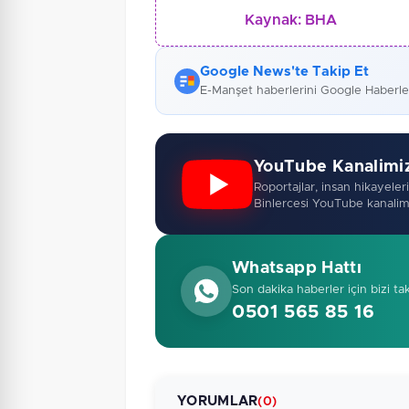
Kaynak:
BHA
Google News'te Takip Et
E-Manşet haberlerini Google Haberl
YouTube Kanalimi
Roportajlar, insan hikayeleri,
Binlercesi YouTube kanalim
Whatsapp Hattı
Son dakika haberler için bizi ta
0501 565 85 16
YORUMLAR
(0)