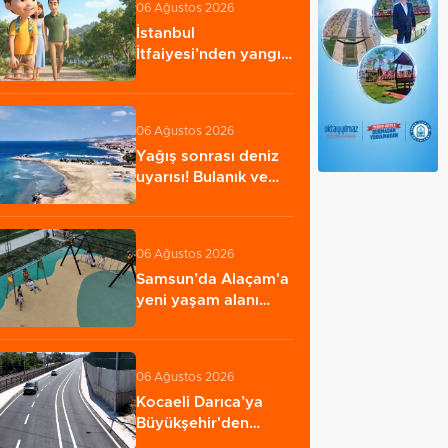
06 Ağustos 2026
İstanbul
İtfaiyesi’nden yangın
riskine karşı videolu…
06 Ağustos 2026
Yağış sonrası deniz
uyarısı! Bulanık ve
kötü kokulu…
06 Ağustos 2026
Samsun’da Alaçam'a
yeni yaşam alanı
kazandırıldı
06 Ağustos 2026
Kocaeli Darıca’ya
Büyükşehir'den
modern ulaşım