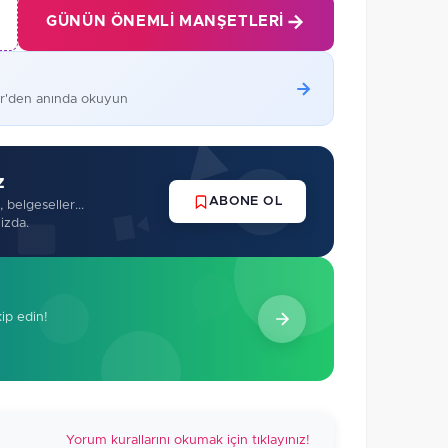
GÜNÜN ÖNEMLI MANŞETLERI
er'den anında okuyun
z
ABONE OL
 belgeseller...
izda.
kip edin!
Yorum kurallarını okumak için tıklayınız!