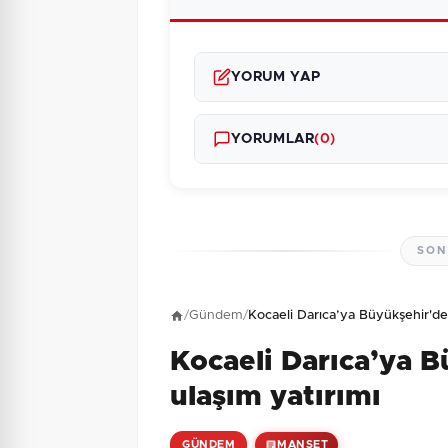
YORUM YAP
YORUMLAR
(0)
SON
Henüz yorum yapı
/
Gündem
/
Kocaeli Darıca’ya Büyükşehir'de
Kocaeli Darıca’ya 
6 + 3 = ?
Güvenlik Sorusu:
ulaşım yatırımı
GÜNDEM
MANŞET