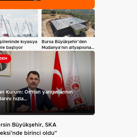
şöleninde kıyasıya
Bursa Büyükşehir'den
le başlıyor
Mudanya'nın altyapısına
güçlü…
DEM
n Kurum: Orman yangınlarının
larını hızla…
5
rsin Büyükşehir, SKA
eksi’nde birinci oldu"