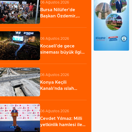
06 Ağustos 2026
Bursa Nilüfer'de
Başkan Özdemir,
Esentepeliler’i
dinledi…
06 Ağustos 2026
Kocaeli’de gece
sineması büyük ilgi
görüyor
06 Ağustos 2026
Konya Keçili
Kanalı'nda ıslah
çalışması sürüyor
06 Ağustos 2026
Cevdet Yılmaz: Milli
yetkinlik hamlesi ile
insan kaynağını…