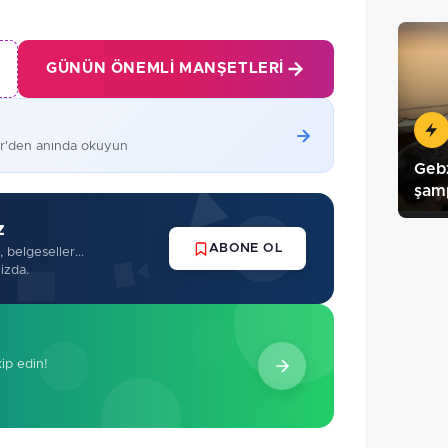
GÜNÜN ÖNEMLI MANŞETLERI
er'den anında okuyun
Geb
şamp
z
ABONE OL
 belgeseller...
izda.
kip edin!