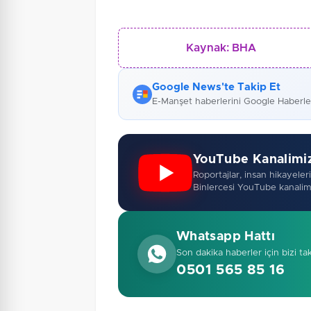
Kaynak:
BHA
Google News'te Takip Et
E-Manşet haberlerini Google Haberl
YouTube Kanalimi
Roportajlar, insan hikayeleri,
Binlercesi YouTube kanalim
Whatsapp Hattı
Son dakika haberler için bizi ta
0501 565 85 16