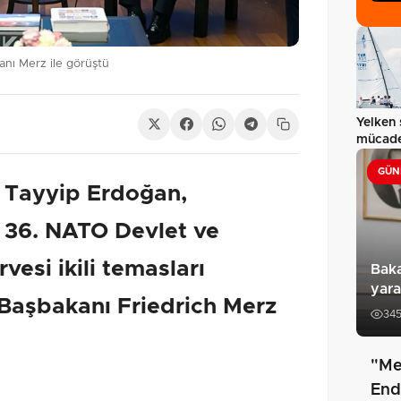
nı Merz ile görüştü
Yelken 
mücade
GÜN
 Tayyip Erdoğan,
 36. NATO Devlet ve
esi ikili temasları
Baka
yara
aşbakanı Friedrich Merz
34
"Me
End