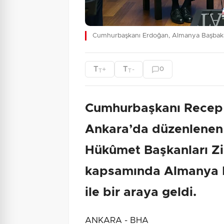
Cumhurbaşkanı Erdoğan, Almanya Başbaka
T
T
+
-
0
T
T
Cumhurbaşkanı Recep
Ankara’da düzenlenen
Hükûmet Başkanları Zirv
kapsamında Almanya B
ile bir araya geldi.
ANKARA - BHA