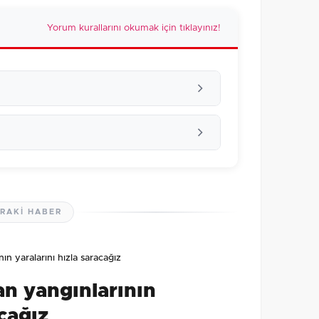
Yorum kurallarını okumak için tıklayınız!
RAKI HABER
lmamış. İlk yorumu siz yapın!
n yaralarını hızla saracağız
0
/2000
n yangınlarının
Gönder
acağız