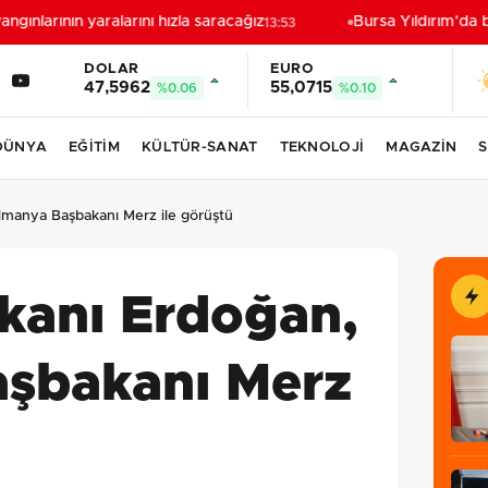
larının yaralarını hızla saracağız
Bursa Yıldırım’da bi
13:53
DOLAR
EURO
47,5962
55,0715
%0.06
%0.10
DÜNYA
EĞİTİM
KÜLTÜR-SANAT
TEKNOLOJİ
MAGAZİN
S
manya Başbakanı Merz ile görüştü
anı Erdoğan,
şbakanı Merz