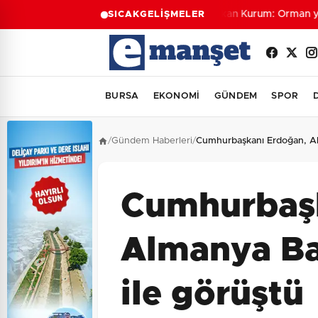
Bakan Kurum: Orman yangın
SICAK
GELİŞMELER
BURSA
EKONOMİ
GÜNDEM
SPOR
/
Gündem Haberleri
/
Cumhurbaşkanı Erdoğan, Al
Cumhurbaşk
Almanya Ba
ile görüştü