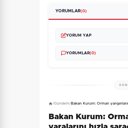
YORUMLAR
(0)
YORUM YAP
YORUMLAR
(0)
SON
Henüz yorum yapı
/
Gündem
/
Bakan Kurum: Orman yangınlarını
Bakan Kurum: Orma
9 + 9 = ?
Güvenlik Sorusu:
yaralarını hızla sar