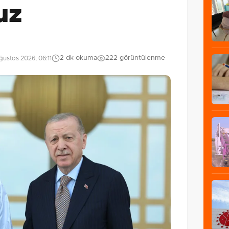
uz
2 dk okuma
222 görüntülenme
ustos 2026, 06:11