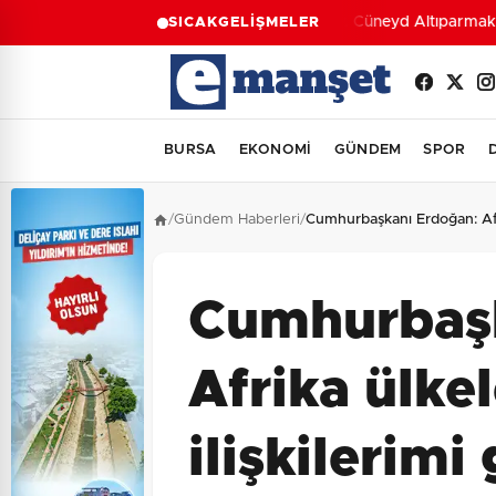
Av. Cüneyd Altıparmak d
SICAK
GELİŞMELER
BURSA
EKONOMİ
GÜNDEM
SPOR
/
Gündem Haberleri
/
Cumhurbaşkanı Erdoğan: Afrik
Cumhurbaşk
Afrika ülkel
ilişkilerimi