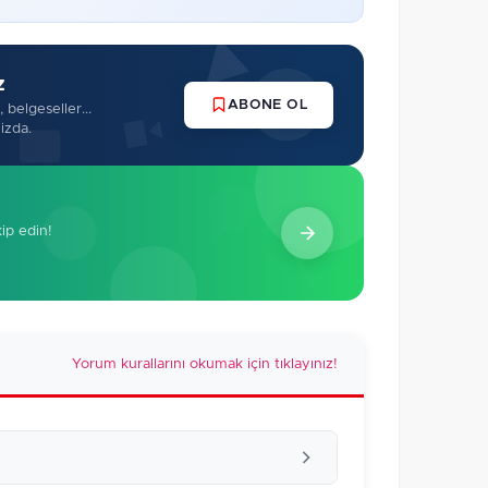
z
ABONE OL
 belgeseller...
izda.
kip edin!
Yorum kurallarını okumak için tıklayınız!