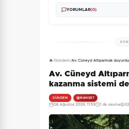
YORUMLAR
(0)
SON
Henüz yorum yapı
/
Gündem
/
Av. Cüneyd Altıparmak duyurdu:
Av. Cüneyd Altıpar
4 + 5 = ?
Güvenlik Sorusu:
kazanma sistemi de
GÜNDEM
MANŞET
08 Ağustos 2026, 11:53
1 dk okuma
32