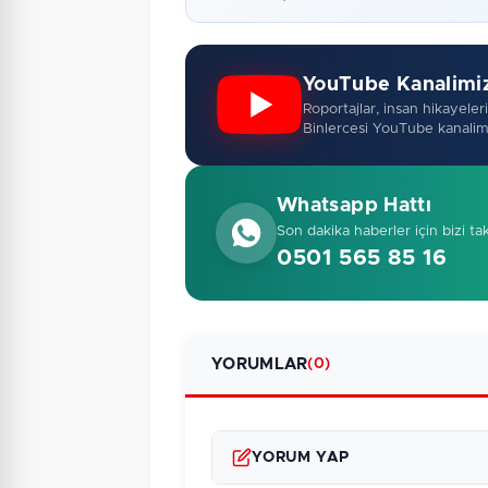
YouTube Kanalimi
Roportajlar, insan hikayeleri,
Binlercesi YouTube kanalim
Whatsapp Hattı
Son dakika haberler için bizi ta
0501 565 85 16
YORUMLAR
(0)
YORUM YAP