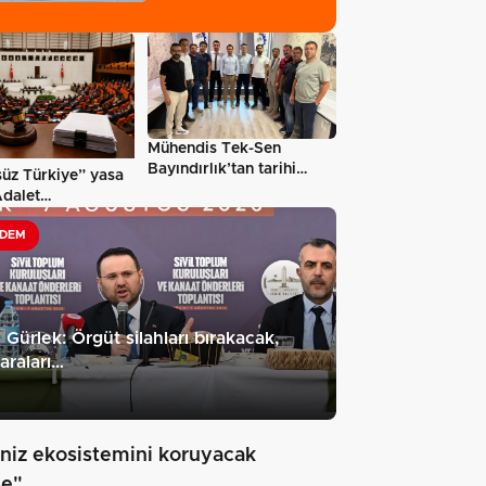
iddialarına…
Mühendis Tek-Sen
Bayındırlık’tan tarihi
üz Türkiye” yasa
adım: İlk…
Adalet
onu’ndan…
DEM
 Gürlek: Örgüt silahları bırakacak,
raları…
niz ekosistemini koruyacak
je"