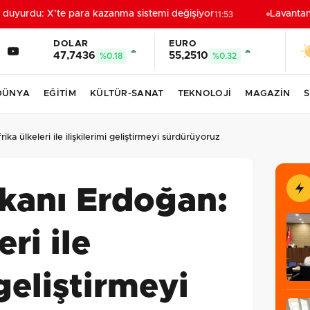
uyurdu: X’te para kazanma sistemi değişiyor
Lavantanın
11:53
DOLAR
EURO
47,7436
55,2510
%0.18
%0.32
DÜNYA
EĞİTİM
KÜLTÜR-SANAT
TEKNOLOJİ
MAGAZİN
S
a ülkeleri ile ilişkilerimi geliştirmeyi sürdürüyoruz
anı Erdoğan:
eri ile
 geliştirmeyi