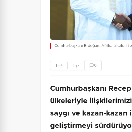
Cumhurbaşkanı Erdoğan: Afrika ülkeleri ile 
T
T
+
-
0
T
T
Cumhurbaşkanı Recep 
ülkeleriyle ilişkilerimizi
saygı ve kazan-kazan i
geliştirmeyi sürdürüyor