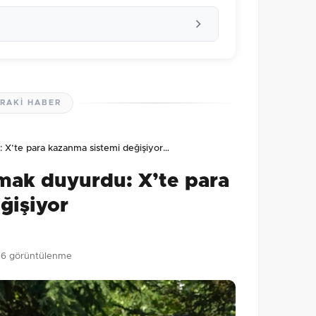
RAKI HABER
lmamış. İlk yorumu siz yapın!
 X’te para kazanma sistemi değişiyor…
0
/2000
mak duyurdu: X’te para
Gönder
ğişiyor
6 görüntülenme