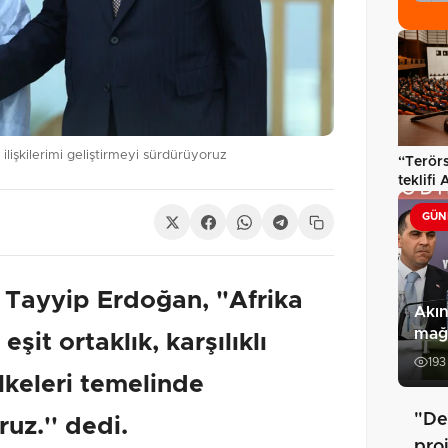
ilişkilerimi geliştirmeyi sürdürüyoruz
“Terörs
teklifi 
Komisy
GÜN
Tayyip Erdoğan, "Afrika
Akın
mağa
 eşit ortaklık, karşılıklı
193
lkeleri temelinde
"De
uz.'' dedi.
pro