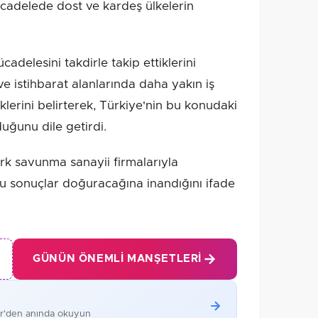
ücadelede dost ve kardeş ülkelerin
cadelesini takdirle takip ettiklerini
 istihbarat alanlarında daha yakın iş
iklerini belirterek, Türkiye'nin bu konudaki
uğunu dile getirdi.
rk savunma sanayii firmalarıyla
lu sonuçlar doğuracağına inandığını ifade
GÜNÜN ÖNEMLI MANŞETLERI
er'den anında okuyun