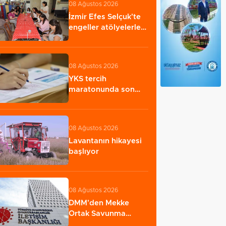
08 Ağustos 2026
İzmir Efes Selçuk'te
engeller atölyelerle
aşılıyor
08 Ağustos 2026
YKS tercih
maratonunda son
günler
08 Ağustos 2026
Lavantanın hikayesi
başlıyor
08 Ağustos 2026
DMM'den Mekke
Ortak Savunma
Anlaşması