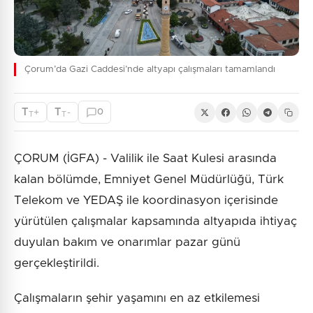
Çorum’da Gazi Caddesi’nde altyapı çalışmaları tamamlandı
T
T
+
-
0
T
T
ÇORUM (İGFA) - Valilik ile Saat Kulesi arasında
kalan bölümde, Emniyet Genel Müdürlüğü, Türk
Telekom ve YEDAŞ ile koordinasyon içerisinde
yürütülen çalışmalar kapsamında altyapıda ihtiyaç
duyulan bakım ve onarımlar pazar günü
gerçekleştirildi.
Çalışmaların şehir yaşamını en az etkilemesi