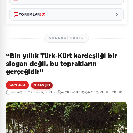
YORUMLAR
(0)
SONRAKI HABER
“Bin yıllık Türk-Kürt kardeşliği bir
Henüz yorum yapılmamış. İlk yorumu siz yapın!
slogan değil, bu toprakların
gerçeğidir”
GÜNDEM
MANŞET
0
/2000
08 Ağustos 2026, 20:00
4 dk okuma
439 görüntülenme
Güvenlik Sorusu:
8 + 1 = ?
Gönder