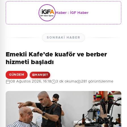
Haber :
İGF Haber
SONRAKI HABER
Emekli Kafe’de kuaför ve berber
hizmeti başladı
GÜNDEM
MANŞET
08 Ağustos 2026, 16:18
3 dk okuma
281 görüntülenme