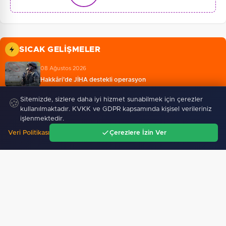
SICAK GELIŞMELER
08 Ağustos 2026
Hakkâri’de JİHA destekli operasyon
Sitemizde, sizlere daha iyi hizmet sunabilmek için çerezler
🍪
08 Ağustos 2026
kullanılmaktadır. KVKK ve GDPR kapsamında kişisel verileriniz
Jandarmadan uyuşturucu operasyonu: 1 şüpheli yakalandı…
işlenmektedir.
Veri Politikası
Çerezlere İzin Ver
Ana Sayfa
Gündem
Ara
Menü
08 Ağustos 2026
Konya Bisiklet Festivali’nin açılışı coşkuyla gerçekleşti…
08 Ağustos 2026
Mustafa Keser’den müzik ve kahkaha dolu gece
08 Ağustos 2026