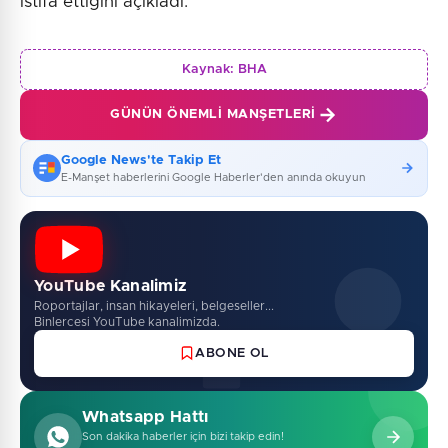
istifa ettiğini açıkladı.
Kaynak:
BHA
GÜNÜN ÖNEMLI MANŞETLERI
Google News'te Takip Et
E-Manşet haberlerini Google Haberler'den anında okuyun
YouTube Kanalimiz
Roportajlar, insan hikayeleri, belgeseller...
Binlercesi YouTube kanalimizda.
ABONE OL
Whatsapp Hattı
Son dakika haberler için bizi takip edin!