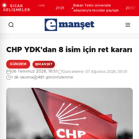
ritanyalı öğrencilerden
Bakan Tekin üniversite
SICAK
21:01
20:57
GELİŞMELER
B'e ziyaret
adaylarıyla tecrübe paylaştı
CHP YDK'dan 8 isim için ret kararı
GÜNDEM
MANŞET
06 Temmuz 2026, 16:51
Güncelleme: 07 Ağustos 2026, 00:01
1 dk okuma
481 görüntülenme