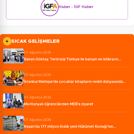
Haber :
İGF Haber
SICAK GELIŞMELER
07 Ağustos 2026
Bakan Göktaş: Terörsüz Türkiye ile barışın ve istikrarın…
07 Ağustos 2026
İstanbul Maltepe’de çocuklar kitapların renkli dünyasında…
07 Ağustos 2026
Moritanyalı öğrencilerden MEB'e ziyaret
07 Ağustos 2026
Keşan'da 177 milyon liralık yeni Hükümet Konağı'nın…