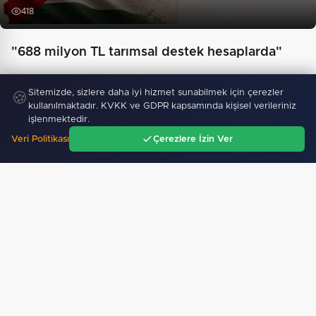
418
"688 milyon TL tarımsal destek hesaplarda"
Sitemizde, sizlere daha iyi hizmet sunabilmek için çerezler
🍪
kullanılmaktadır. KVKK ve GDPR kapsamında kişisel verileriniz
işlenmektedir.
Veri Politikası
Çerezlere İzin Ver
Ana Sayfa
Gündem
Ara
Menü
Eyüpsultan Meydanı yenileniyor... İlk taşı Nuri Aslan…