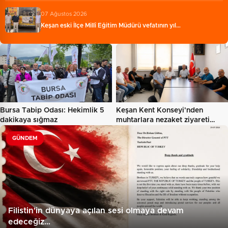
07 Ağustos 2026
Keşan eski İlçe Millî Eğitim Müdürü vefatının yıl…
Bursa Tabip Odası: Hekimlik 5
Keşan Kent Konseyi'nden
dakikaya sığmaz
muhtarlara nezaket ziyareti…
GÜNDEM
Filistin'in dünyaya açılan sesi olmaya devam
edeceğiz…