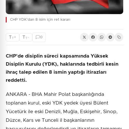
CHP YDK'dan 8 isim için ret kararı
T
T
+
-
0
T
T
CHP'de disiplin süreci kapsamında Yüksek
Disiplin Kurulu (YDK), haklarında tedbirli kesin
ihraç talep edilen 8 ismin yaptığı itirazları
reddetti.
ANKARA - BHA Mahir Polat başkanlığında
toplanan kurul, eski YDK yedek üyesi Bülent
Yücetürk ile eski Denizli, Muğla, Eskişehir, Sinop,
Düzce, Kars ve Tunceli il başkanlarının
başvurularını değerlendirdi ve itirazların tamamını