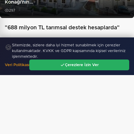
Konağı'nın…
297
"688 milyon TL tarımsal destek hesaplarda"
Sitemizde, sizlere daha iyi hizmet sunabilmek için çerezler
🍪
kullanılmaktadır. KVKK ve GDPR kapsamında kişisel verileriniz
işlenmektedir.
Veri Politikası
Çerezlere İzin Ver
Ana Sayfa
Gündem
Ara
Menü
Gebze’nin geleceği için Başkent'te güçlü temaslar