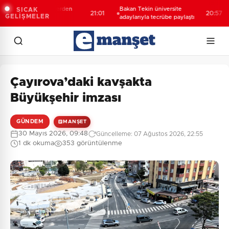
ritanyalı öğrencilerden
Bakan Tekin üniversite
SICAK
21:01
20:57
GELİŞMELER
B'e ziyaret
adaylarıyla tecrübe paylaştı
Çayırova’daki kavşakta
Büyükşehir imzası
GÜNDEM
MANŞET
30 Mayıs 2026, 09:48
Güncelleme: 07 Ağustos 2026, 22:55
1 dk okuma
353 görüntülenme