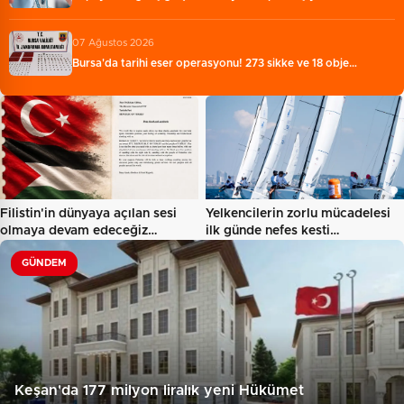
07 Ağustos 2026
Bursa'da tarihi eser operasyonu! 273 sikke ve 18 obje…
Filistin'in dünyaya açılan sesi
Yelkencilerin zorlu mücadelesi
olmaya devam edeceğiz…
ilk günde nefes kesti…
GÜNDEM
Keşan'da 177 milyon liralık yeni Hükümet