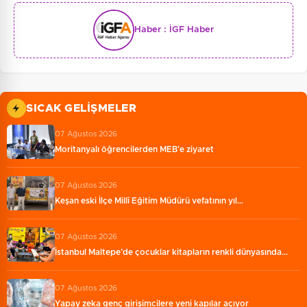
Haber :
İGF Haber
SICAK GELIŞMELER
07 Ağustos 2026
Moritanyalı öğrencilerden MEB'e ziyaret
07 Ağustos 2026
Keşan eski İlçe Millî Eğitim Müdürü vefatının yıl…
07 Ağustos 2026
İstanbul Maltepe’de çocuklar kitapların renkli dünyasında…
07 Ağustos 2026
Yapay zeka genç girişimcilere yeni kapılar açıyor