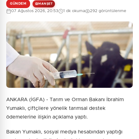
GÜNDEM
MANŞET
07 Ağustos 2026, 20:53
1 dk okuma
292 görüntülenme
0
/2000
Güvenlik Sorusu:
9 + 4 = ?
Gönder
ANKARA (İGFA) - Tarım ve Orman Bakanı İbrahim
Yumaklı, çiftçilere yönelik tarımsal destek
ödemelerine ilişkin açıklama yaptı.
Bakan Yumaklı, sosyal medya hesabından yaptığı