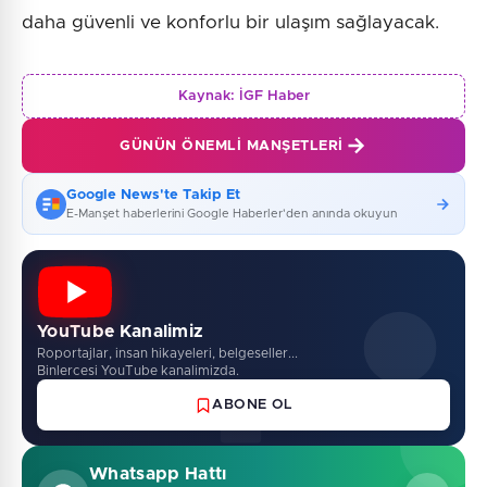
daha güvenli ve konforlu bir ulaşım sağlayacak.
Kaynak:
İGF Haber
GÜNÜN ÖNEMLI MANŞETLERI
Google News'te Takip Et
E-Manşet haberlerini Google Haberler'den anında okuyun
YouTube Kanalimiz
Roportajlar, insan hikayeleri, belgeseller...
Binlercesi YouTube kanalimizda.
ABONE OL
Whatsapp Hattı