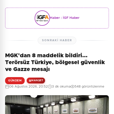
Haber :
İGF Haber
SONRAKI HABER
MGK'dan 8 maddelik bildiri...
Terörsüz Türkiye, bölgesel güvenlik
ve Gazze mesajı
GÜNDEM
MANŞET
06 Ağustos 2026, 20:52
3 dk okuma
548 görüntülenme