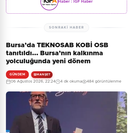
Haber :
İGF Haber
SONRAKI HABER
Bursa’da TEKNOSAB KOBİ OSB
tanıtıldı... Bursa’nın kalkınma
yolculuğunda yeni dönem
GÜNDEM
MANŞET
06 Ağustos 2026, 22:24
4 dk okuma
484 görüntülenme