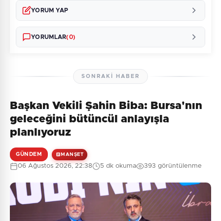
YORUM YAP
YORUMLAR
(0)
SONRAKI HABER
Başkan Vekili Şahin Biba: Bursa'nın
Henüz yorum yapılmamış. İlk yorumu siz yapın!
geleceğini bütüncül anlayışla
planlıyoruz
GÜNDEM
MANŞET
0
/2000
06 Ağustos 2026, 22:38
5 dk okuma
393 görüntülenme
Güvenlik Sorusu:
1 + 9 = ?