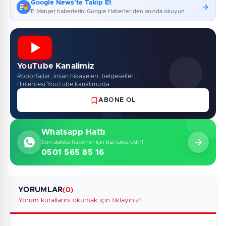
Google News'te Takip Et
E-Manşet haberlerini Google Haberler'den anında okuyun
YouTube Kanalimiz
Roportajlar, insan hikayeleri, belgeseller...
Binlercesi YouTube kanalimizda.
ABONE OL
Whatsapp Hattı
Son dakika haberler için bizi takip edin!
0501 565 85 16
YORUMLAR
(0)
Yorum kurallarını okumak için tıklayınız!