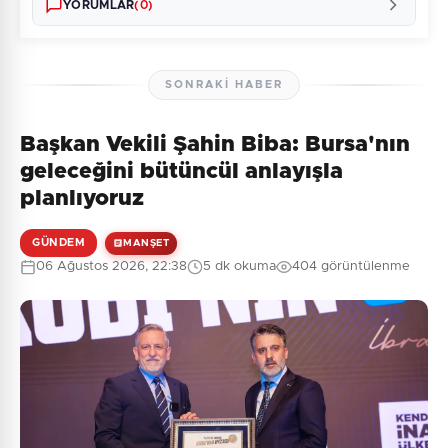
YORUMLAR
(0)
SONRAKI HABER
Başkan Vekili Şahin Biba: Bursa'nın
Henüz yorum yapılmamış. İlk yorumu siz yapın!
geleceğini bütüncül anlayışla
planlıyoruz
GÜNDEM
MANŞET
0
/2000
06 Ağustos 2026, 22:38
5 dk okuma
404 görüntülenme
Güvenlik Sorusu:
2 + 7 = ?
Gönder