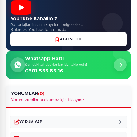
YouTube Kanalimiz
Roportajlar, insan hikayeleri, belgeseller...
Binlercesi YouTube kanalimizda.
ABONE OL
Whatsapp Hattı
Son dakika haberler için bizi takip edin!
0501 565 85 16
YORUMLAR
(0)
Yorum kurallarını okumak için tıklayınız!
YORUM YAP