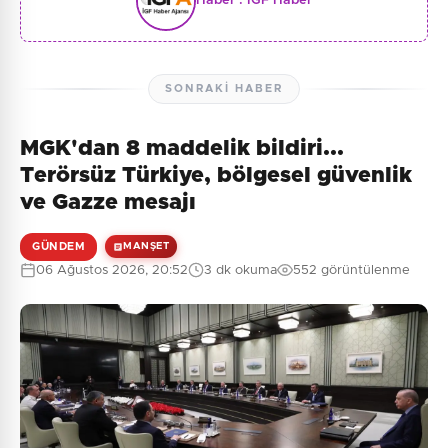
Haber :
İGF Haber
SONRAKI HABER
MGK'dan 8 maddelik bildiri...
Terörsüz Türkiye, bölgesel güvenlik
ve Gazze mesajı
GÜNDEM
MANŞET
06 Ağustos 2026, 20:52
3 dk okuma
552 görüntülenme