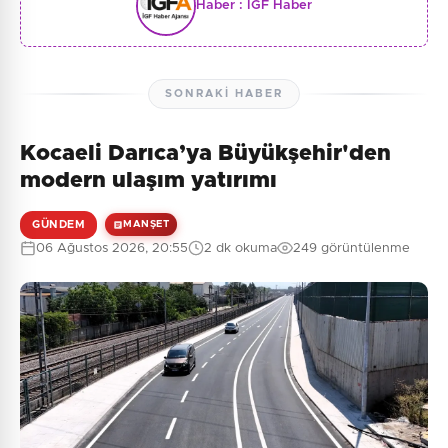
Haber :
İGF Haber
SONRAKI HABER
Kocaeli Darıca’ya Büyükşehir'den
modern ulaşım yatırımı
GÜNDEM
MANŞET
06 Ağustos 2026, 20:55
2 dk okuma
249 görüntülenme