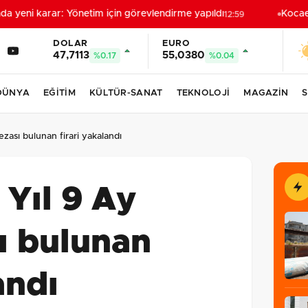
yeni karar: Yönetim için görevlendirme yapıldı
Kocaeli
12:59
DOLAR
EURO
47,7113
55,0380
%0.17
%0.04
DÜNYA
EĞİTİM
KÜLTÜR-SANAT
TEKNOLOJİ
MAGAZİN
S
ezası bulunan firari yakalandı
 Yıl 9 Ay
ı bulunan
andı