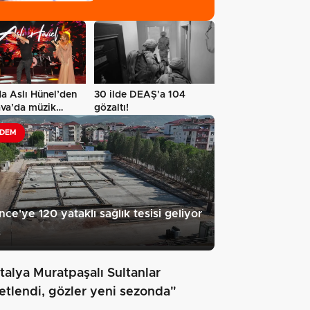
a Aslı Hünel’den
30 ilde DEAŞ'a 104
ava’da müzik
gözaltı!
i…
DEM
nce'ye 120 yataklı sağlık tesisi geliyor
3
talya Muratpaşalı Sultanlar
etlendi, gözler yeni sezonda"