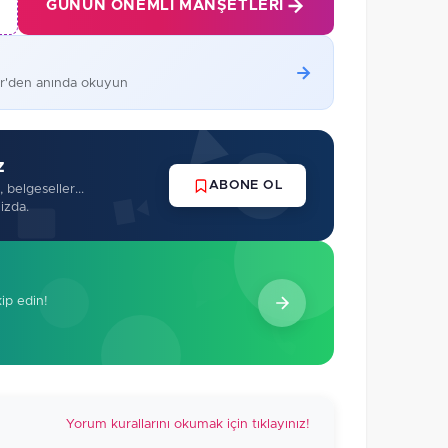
GÜNÜN ÖNEMLI MANŞETLERI
er'den anında okuyun
z
ABONE OL
 belgeseller...
izda.
kip edin!
Yorum kurallarını okumak için tıklayınız!