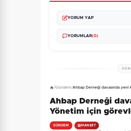
YORUM YAP
YORUMLAR
(0)
SON
Henüz yorum yapı
/
Gündem
/
Ahbap Derneği davasında yeni k
Ahbap Derneği dava
10 + 3 = ?
Güvenlik Sorusu:
Yönetim için görev
GÜNDEM
MANŞET