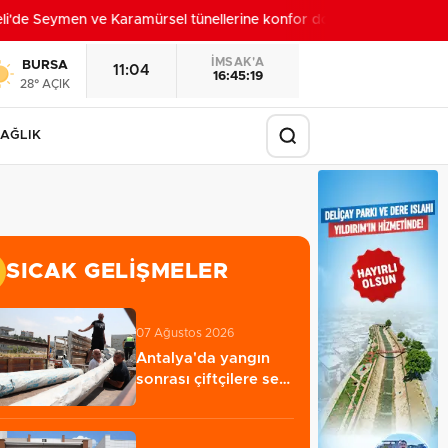
'de Seymen ve Karamürsel tünellerine konfor dokunuşu
12:44
İMSAK'A
BURSA
11:04
16:45:17
28° AÇIK
AĞLIK
SICAK GELIŞMELER
07 Ağustos 2026
Antalya'da yangın
sonrası çiftçilere sera
naylonu…