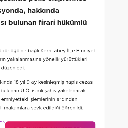
asyonda, hakkında
sı bulunan firari hükümlü
dürlüğü'ne bağlı Karacabey İlçe Emniyet
rın yakalanmasına yönelik yürüttükleri
 düzenledi.
ında 18 yıl 9 ay kesinleşmiş hapis cezası
 bulunan Ü.Ö. isimli şahıs yakalanarak
n emniyetteki işlemlerinin ardından
i makamlara sevk edildiği öğrenildi.