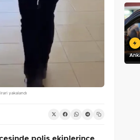
Anka
irari yakalandı
çesinde polis ekiplerince