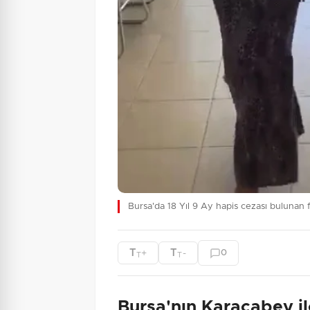
Bursa'da 18 Yıl 9 Ay hapis cezası bulunan f
T
T
+
-
0
T
T
Bursa'nın Karacabey il