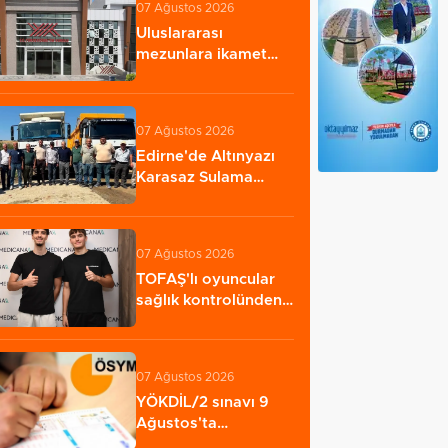
07 Ağustos 2026
Uluslararası
mezunlara ikamet
izni kolaylığı: Süre…
07 Ağustos 2026
Edirne'de Altınyazı
Karasaz Sulama
Kooperatifi'ne…
07 Ağustos 2026
TOFAŞ'lı oyuncular
sağlık kontrolünden
geçti
07 Ağustos 2026
YÖKDİL/2 sınavı 9
Ağustos'ta
gerçekleştirilecek