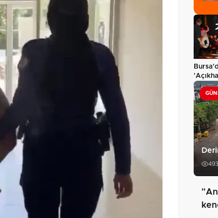
Bursa'd
'Açıkh
ziyafet
GÜN
Deri
49
"An
ken