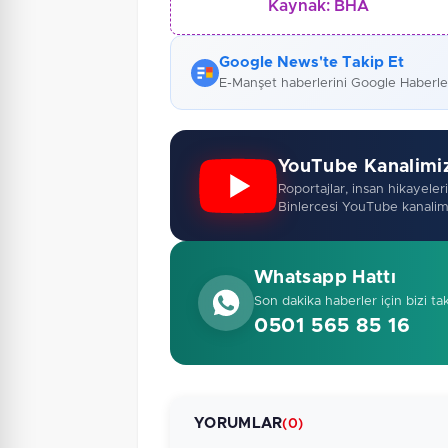
Kaynak:
BHA
Google News'te Takip Et
E-Manşet haberlerini Google Haberl
YouTube Kanalimi
Roportajlar, insan hikayeleri,
Binlercesi YouTube kanalim
Whatsapp Hattı
Son dakika haberler için bizi ta
0501 565 85 16
YORUMLAR
(0)