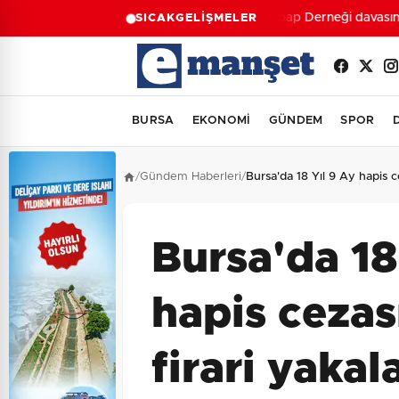
Ahbap Derneği davasında 
SICAK
GELİŞMELER
BURSA
EKONOMİ
GÜNDEM
SPOR
/
Gündem Haberleri
/
Bursa'da 18 Yıl 9 Ay hapis c
Bursa'da 18
hapis cezas
firari yakal