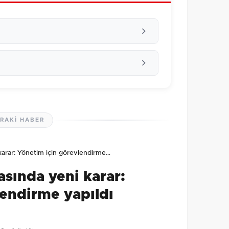
RAKI HABER
lmamış. İlk yorumu siz yapın!
arar: Yönetim için görevlendirme…
0
/2000
sında yeni karar:
Gönder
lendirme yapıldı