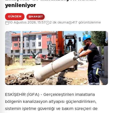
Henüz yorum yapılmamış. İlk yorumu siz yapın!
yenileniyor
GÜNDEM
MANŞET
10 Ağustos 2026, 15:57
2 dk okuma
417 görüntülenme
0
/2000
Güvenlik Sorusu:
3 + 4 = ?
Gönder
ESKİŞEHİR (İGFA) - Gerçekleştirilen imalatlarla
bölgenin kanalizasyon altyapısı güçlendirilirken,
sistemin işletme güvenliği ve bakım süreçleri de