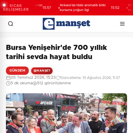
 kanalizasyon hatları
Ankara'da tıbbi aromatik bitki
SEDEM’den
SICAK
15:57
15:52
GELİŞMELER
kursuna yoğun ilgi
mücadele
Bursa Yenişehir'de 700 yıllık
tarihi sevda hayat buldu
GÜNDEM
MANŞET
05 Temmuz 2026, 15:23
Güncelleme: 10 Ağustos 2026, 11:37
5 dk okuma
512 görüntülenme