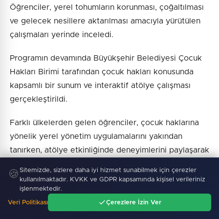
Öğrenciler, yerel tohumların korunması, çoğaltılması
ve gelecek nesillere aktarılması amacıyla yürütülen
çalışmaları yerinde inceledi.
Programın devamında Büyükşehir Belediyesi Çocuk
Hakları Birimi tarafından çocuk hakları konusunda
kapsamlı bir sunum ve interaktif atölye çalışması
gerçekleştirildi.
Farklı ülkelerden gelen öğrenciler, çocuk haklarına
yönelik yerel yönetim uygulamalarını yakından
tanırken, atölye etkinliğinde deneyimlerini paylaşarak
fikir alışverişinde bulundu.
Sitemizde, sizlere daha iyi hizmet sunabilmek için çerezler
🍪
kullanılmaktadır. KVKK ve GDPR kapsamında kişisel verileriniz
işlenmektedir.
Veri Politikası
Çerezlere İzin Ver
Haber :
İGF Haber
Ana Sayfa
Gündem
Ara
Menü