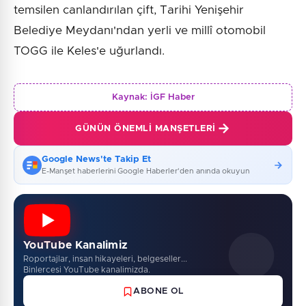
temsilen canlandırılan çift, Tarihi Yenişehir
Belediye Meydanı'ndan yerli ve millî otomobil
TOGG ile Keles'e uğurlandı.
Kaynak:
İGF Haber
GÜNÜN ÖNEMLI MANŞETLERI
Google News'te Takip Et
E-Manşet haberlerini Google Haberler'den anında okuyun
YouTube Kanalimiz
Roportajlar, insan hikayeleri, belgeseller...
Binlercesi YouTube kanalimizda.
ABONE OL