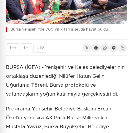
Bursa Yenişehir'de 700 yıllık tarihi sevda hayat buldu
T
T
+
-
0
T
T
BURSA (İGFA) - Yenişehir ve Keles belediyelerinin
ortaklaşa düzenlediği Nilüfer Hatun Gelin
Uğurlama Töreni, Bursa protokolü ve
vatandaşların yoğun katılımıyla gerçekleştirildi.
Programa Yenişehir Belediye Başkanı Ercan
Özel’in yanı sıra AK Parti Bursa Milletvekili
Mustafa Yavuz, Bursa Büyükşehir Belediye