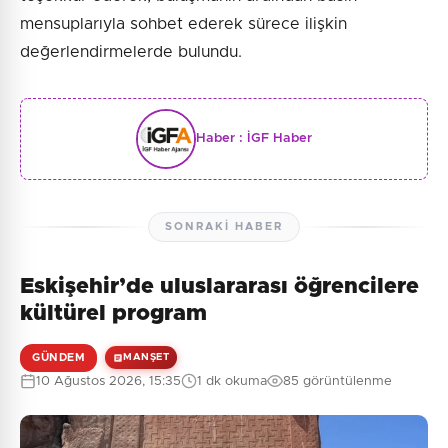
mensuplarıyla sohbet ederek sürece ilişkin
değerlendirmelerde bulundu.
Haber :
İGF Haber
SONRAKI HABER
Eskişehir’de uluslararası öğrencilere
kültürel program
GÜNDEM
MANŞET
10 Ağustos 2026, 15:35
1 dk okuma
85 görüntülenme