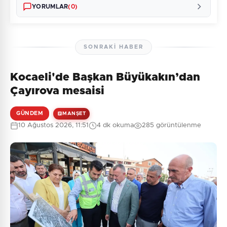
YORUMLAR
(0)
SONRAKI HABER
Kocaeli'de Başkan Büyükakın’dan
Henüz yorum yapılmamış. İlk yorumu siz yapın!
Çayırova mesaisi
GÜNDEM
MANŞET
10 Ağustos 2026, 11:51
4 dk okuma
285 görüntülenme
0
/2000
Güvenlik Sorusu:
5 + 1 = ?
Gönder