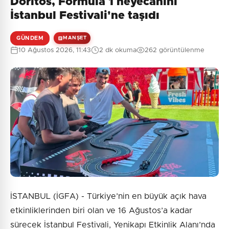
Doritos, Formula 1 heyecanını
İstanbul Festivali'ne taşıdı
GÜNDEM
MANŞET
10 Ağustos 2026, 11:43
2 dk okuma
262 görüntülenme
İSTANBUL (İGFA) - Türkiye’nin en büyük açık hava
etkinliklerinden biri olan ve 16 Ağustos’a kadar
sürecek İstanbul Festivali, Yenikapı Etkinlik Alanı’nda