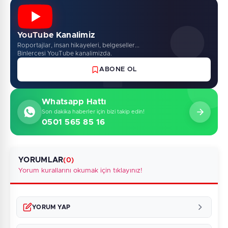
YouTube Kanalimiz
Roportajlar, insan hikayeleri, belgeseller...
Binlercesi YouTube kanalimizda.
ABONE OL
Whatsapp Hattı
Son dakika haberler için bizi takip edin!
0501 565 85 16
YORUMLAR
(0)
Yorum kurallarını okumak için tıklayınız!
YORUM YAP