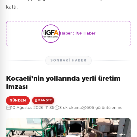
kattı.
Haber :
İGF Haber
SONRAKI HABER
Kocaeli’nin yollarında yerli üretim
imzası
GÜNDEM
MANŞET
10 Ağustos 2026, 11:35
3 dk okuma
505 görüntülenme