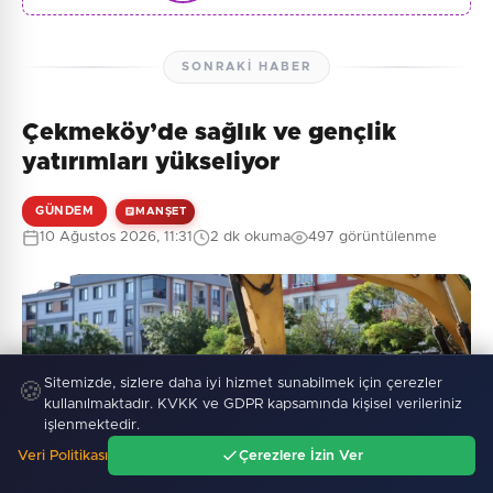
SONRAKI HABER
Çekmeköy’de sağlık ve gençlik
yatırımları yükseliyor
GÜNDEM
MANŞET
10 Ağustos 2026, 11:31
2 dk okuma
497 görüntülenme
Sitemizde, sizlere daha iyi hizmet sunabilmek için çerezler
🍪
kullanılmaktadır. KVKK ve GDPR kapsamında kişisel verileriniz
işlenmektedir.
Veri Politikası
Çerezlere İzin Ver
Ana Sayfa
Gündem
Ara
Menü