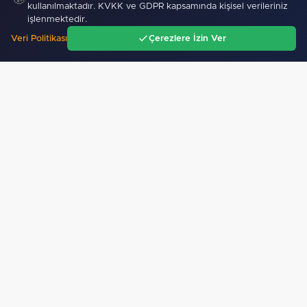
07 Ağustos 2026
kullanılmaktadır. KVKK ve GDPR kapsamında kişisel verileriniz
işlenmektedir.
Denizli Büyükşehir kentin ulaşım ağını güçlendiriyor…
Veri Politikası
Çerezlere İzin Ver
Ana Sayfa
Gündem
Ara
Menü
07 Ağustos 2026
Fenerbahçe Kadın Futbol Takımı final kapısını araladı…
07 Ağustos 2026
Sakarya'da “Kadın Kadına” buluşmalar Akyazı’da sürdü…
07 Ağustos 2026
Batman Sason'un köy yollarında yama çalışmaları sürüyor…
Yuntdağı’nın 10 kilometrelik
yolunda konfor çalışması…
Türkiye, Suudi Arabistan ve