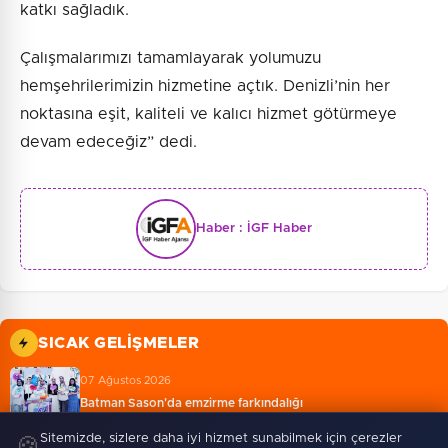
katkı sağladık.
Çalışmalarımızı tamamlayarak yolumuzu
hemşehrilerimizin hizmetine açtık. Denizli’nin her
noktasına eşit, kaliteli ve kalıcı hizmet götürmeye
devam edeceğiz” dedi.
Haber :
İGF Haber
SICAK GELIŞMELER
07 Ağustos 2026
Batman Sason'da emzirme farkındalığı
Sitemizde, sizlere daha iyi hizmet sunabilmek için çerezler
🍪