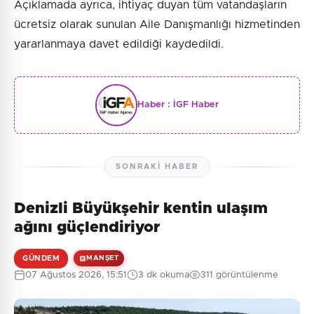
Açıklamada ayrıca, ihtiyaç duyan tüm vatandaşların
ücretsiz olarak sunulan Aile Danışmanlığı hizmetinden
yararlanmaya davet edildiği kaydedildi.
Haber :
İGF Haber
SONRAKI HABER
Denizli Büyükşehir kentin ulaşım
ağını güçlendiriyor
GÜNDEM
MANŞET
07 Ağustos 2026, 15:51
3 dk okuma
311 görüntülenme