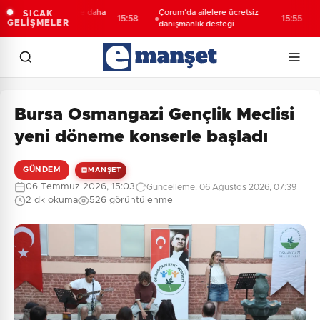
ya’da 3 mahalleye daha
Çorum'da ailelere ücretsiz
Den
SICAK
15:58
15:55
GELİŞMELER
f yatırım
danışmanlık desteği
ula
Bursa Osmangazi Gençlik Meclisi
yeni döneme konserle başladı
GÜNDEM
MANŞET
06 Temmuz 2026, 15:03
Güncelleme: 06 Ağustos 2026, 07:39
2 dk okuma
526 görüntülenme