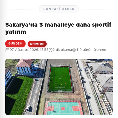
SONRAKI HABER
Sakarya’da 3 mahalleye daha sportif
Henüz yorum yapılmamış. İlk yorumu siz yapın!
yatırım
GÜNDEM
MANŞET
07 Ağustos 2026, 15:58
2 dk okuma
419 görüntülenme
0
/2000
Güvenlik Sorusu:
7 + 9 = ?
Gönder