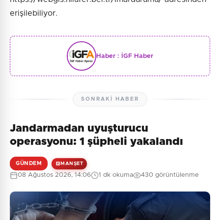
erişilebiliyor.
Haber :
İGF Haber
SONRAKI HABER
Jandarmadan uyuşturucu
operasyonu: 1 şüpheli yakalandı
GÜNDEM
MANŞET
08 Ağustos 2026, 14:06
1 dk okuma
430 görüntülenme