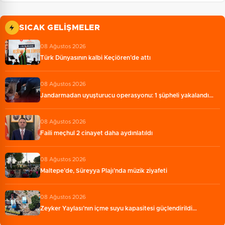
SICAK GELIŞMELER
08 Ağustos 2026
Türk Dünyasının kalbi Keçiören’de attı
08 Ağustos 2026
Jandarmadan uyuşturucu operasyonu: 1 şüpheli yakalandı…
08 Ağustos 2026
Faili meçhul 2 cinayet daha aydınlatıldı
08 Ağustos 2026
Maltepe’de, Süreyya Plajı’nda müzik ziyafeti
08 Ağustos 2026
Zeyker Yaylası’nın içme suyu kapasitesi güçlendirildi…