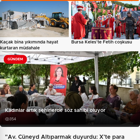
Kaçak bina yıkımında hayat
Bursa Keles'te Fetih coşkusu
kurtaran müdahale
GÜNDEM
Kadınlar artık şehirlerde söz sahibi oluyor
354
"Av. Cüneyd Altıparmak duyurdu: X’te para