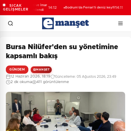
r’de Kent Rehberi ve İmar
Jan
SICAK
14:12
Bodrum’da Ferrari’li deniz keyfi!
14:11
GELİŞMELER
u Sorgulama yenilendi
oper
yak
Bursa Nilüfer'den su yönetimine
kapsamlı bakış
GÜNDEM
MANŞET
12 Haziran 2026, 18:19
Güncelleme: 05 Ağustos 2026, 23:49
2 dk okuma
411 görüntülenme