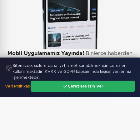
Mobil Uygulamamız Yayında!
Binlerce haberden
anında haberdar ol, ilgi alanına göre haber oku.
Sitemizde, sizlere daha iyi hizmet sunabilmek için çerezler
🍪
kullanılmaktadır. KVKK ve GDPR kapsamında kişisel verileriniz
işlenmektedir.
Veri Politikası
Çerezlere İzin Ver
Ana Sayfa
Gündem
Ara
Menü
Sitemizdeki dış bağlantılar referans amaçlıdır, dış
bağlantıların içeriklerinden kuruluşumuz sorumlu
değildir.