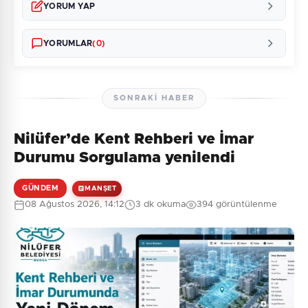
YORUM YAP
YORUMLAR
(0)
SONRAKI HABER
Nilüfer’de Kent Rehberi ve İmar
Henüz yorum yapılmamış. İlk yorumu siz yapın!
Durumu Sorgulama yenilendi
GÜNDEM
MANŞET
08 Ağustos 2026, 14:12
3 dk okuma
394 görüntülenme
0
/2000
Güvenlik Sorusu:
7 + 6 = ?