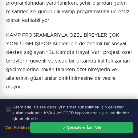
programlarından yararlanırken, şehir dışından gelen
misafirler ise günübirlik kamp programlarına ücretsiz
olarak katılabiliyor.
KAMP PROGRAMLARIYLA ÖZEL BİREYLER ÇOK
YÖNLÜ GELİŞİYOR Aileler için de önemli bir sosyal
destek sağlayan “Bu Kampta Hayat Var” projesi, özel
bireylerin güvenli ve sıcak bir ortamda kaliteli zaman
geçirmelerine imkân tanırken özel bireylerin ve
ailelerinin güzel anılar biriktirilmesine de vesile
oluyor.
Özel bireylerin fiziksel, zihinsel ve sosyal gelişimlerini
Sitemizde, sizlere daha iyi hizmet sunabilmek için çerezler
🍪
desteklemek amacıyla hazırlanan programlar
kullanılmaktadır. KVKK ve GDPR kapsamında kişisel verileriniz
özgüvenlerini artırmalarına ve sosyal becerilerini
işlenmektedir.
geliştirmelerine de katkı sunuyor.
Veri Politikası
Çerezlere İzin Ver
Ana Sayfa
Gündem
Ara
Menü