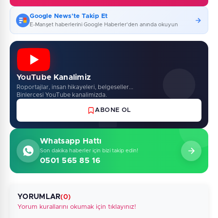
Google News'te Takip Et
E-Manşet haberlerini Google Haberler'den anında okuyun
YouTube Kanalimiz
Roportajlar, insan hikayeleri, belgeseller...
Binlercesi YouTube kanalimizda.
ABONE OL
Whatsapp Hattı
Son dakika haberler için bizi takip edin!
0501 565 85 16
YORUMLAR
(0)
Yorum kurallarını okumak için tıklayınız!