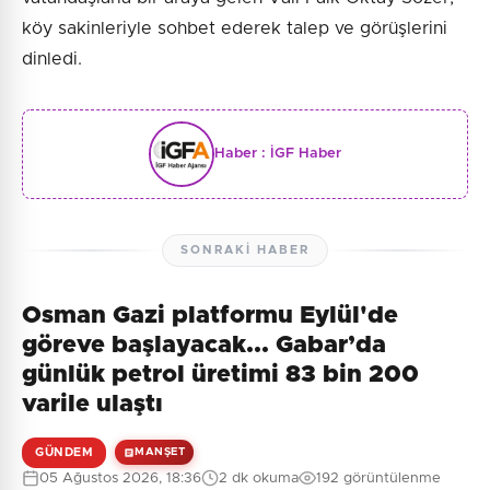
köy sakinleriyle sohbet ederek talep ve görüşlerini
dinledi.
Haber :
İGF Haber
SONRAKI HABER
Osman Gazi platformu Eylül'de
göreve başlayacak... Gabar’da
günlük petrol üretimi 83 bin 200
varile ulaştı
GÜNDEM
MANŞET
05 Ağustos 2026, 18:36
2 dk okuma
192 görüntülenme