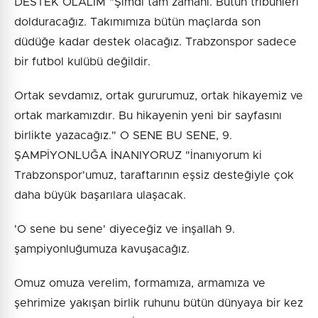
DESTEK OLALIM "Şimdi tam zamanı. Bütün tribünleri
dolduracağız. Takımımıza bütün maçlarda son
düdüğe kadar destek olacağız. Trabzonspor sadece
bir futbol kulübü değildir.
Ortak sevdamız, ortak gururumuz, ortak hikayemiz ve
ortak markamızdır. Bu hikayenin yeni bir sayfasını
birlikte yazacağız." O SENE BU SENE, 9.
ŞAMPİYONLUĞA İNANIYORUZ "İnanıyorum ki
Trabzonspor'umuz, taraftarının eşsiz desteğiyle çok
daha büyük başarılara ulaşacak.
'O sene bu sene' diyeceğiz ve inşallah 9.
şampiyonluğumuza kavuşacağız.
Omuz omuza verelim, formamıza, armamıza ve
şehrimize yakışan birlik ruhunu bütün dünyaya bir kez