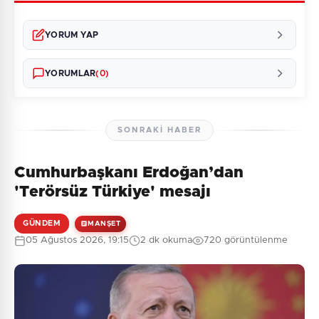
YORUM YAP
YORUMLAR
(0)
SONRAKI HABER
Cumhurbaşkanı Erdoğan’dan
Henüz yorum yapılmamış. İlk yorumu siz yapın!
'Terörsüz Türkiye' mesajı
GÜNDEM
MANŞET
05 Ağustos 2026, 19:15
2 dk okuma
720 görüntülenme
0
/2000
Güvenlik Sorusu:
7 + 2 = ?