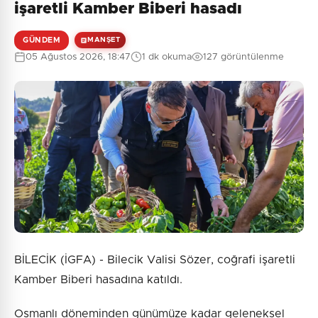
işaretli Kamber Biberi hasadı
GÜNDEM
MANŞET
05 Ağustos 2026, 18:47
1 dk okuma
127 görüntülenme
BİLECİK (İGFA) - Bilecik Valisi Sözer, coğrafi işaretli
Kamber Biberi hasadına katıldı.
Osmanlı döneminden günümüze kadar geleneksel