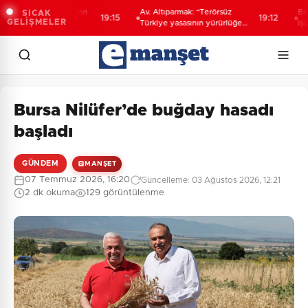
nı Erdoğan’dan
Av. Altıparmak: “Terörsüz
Bilecik'te 
SICAK
19:15
19:12
GELİŞMELER
kiye' mesajı
Türkiye yasasının yürürlüğe
işaretli Ka
girmesi ve ilgililerin başvuru
süreci”
Bursa Nilüfer’de buğday hasadı
başladı
GÜNDEM
MANŞET
07 Temmuz 2026, 16:20
Güncelleme: 03 Ağustos 2026, 12:21
2 dk okuma
129 görüntülenme