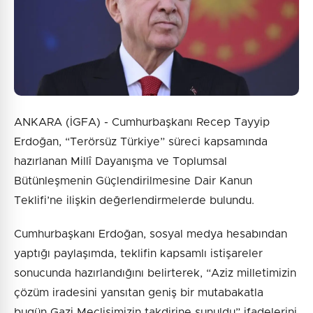
Gönder
ANKARA (İGFA) - Cumhurbaşkanı Recep Tayyip
Erdoğan, “Terörsüz Türkiye” süreci kapsamında
hazırlanan Millî Dayanışma ve Toplumsal
Bütünleşmenin Güçlendirilmesine Dair Kanun
Teklifi’ne ilişkin değerlendirmelerde bulundu.
Cumhurbaşkanı Erdoğan, sosyal medya hesabından
yaptığı paylaşımda, teklifin kapsamlı istişareler
sonucunda hazırlandığını belirterek, “Aziz milletimizin
çözüm iradesini yansıtan geniş bir mutabakatla
bugün Gazi Meclisimizin takdirine sunuldu” ifadelerini