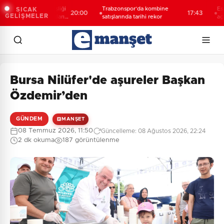
 Türk-Kürt kardeşliği
Trabzonspor’da kombine
Esnaf od
SICAK
20:00
17:43
GELİŞMELER
değil, bu toprakların
satışlarında tarihi rekor
açıklama
”
Bursa Nilüfer'de aşureler Başkan
Özdemir’den
GÜNDEM
MANŞET
08 Temmuz 2026, 11:50
Güncelleme: 08 Ağustos 2026, 22:24
2 dk okuma
187 görüntülenme