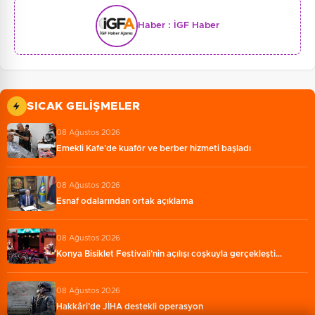
Haber :
İGF Haber
SICAK GELIŞMELER
08 Ağustos 2026
Emekli Kafe’de kuaför ve berber hizmeti başladı
08 Ağustos 2026
Esnaf odalarından ortak açıklama
08 Ağustos 2026
Konya Bisiklet Festivali’nin açılışı coşkuyla gerçekleşti…
08 Ağustos 2026
Hakkâri’de JİHA destekli operasyon