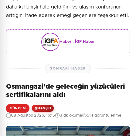
daha kullanışlı hale geldiğini ve ulaşım konforunun
arttığını ifade ederek emeği geçenlere teşekkür etti.
Haber :
İGF Haber
SONRAKI HABER
Osmangazi’de geleceğin yüzücüleri
sertifikalarını aldı
GÜNDEM
MANŞET
08 Ağustos 2026, 16:15
3 dk okuma
514 görüntülenme