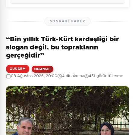
SONRAKI HABER
“Bin yıllık Türk-Kürt kardeşliği bir
Henüz yorum yapılmamış. İlk yorumu siz yapın!
slogan değil, bu toprakların
gerçeğidir”
GÜNDEM
MANŞET
0
/2000
08 Ağustos 2026, 20:00
4 dk okuma
451 görüntülenme
Güvenlik Sorusu:
6 + 9 = ?
Gönder