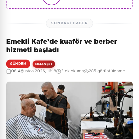
SONRAKI HABER
Emekli Kafe’de kuaför ve berber
hizmeti başladı
GÜNDEM
MANŞET
08 Ağustos 2026, 16:18
3 dk okuma
285 görüntülenme