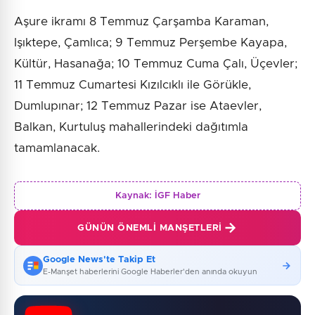
Aşure ikramı 8 Temmuz Çarşamba Karaman,
Işıktepe, Çamlıca; 9 Temmuz Perşembe Kayapa,
Kültür, Hasanağa; 10 Temmuz Cuma Çalı, Üçevler;
11 Temmuz Cumartesi Kızılcıklı ile Görükle,
Dumlupınar; 12 Temmuz Pazar ise Ataevler,
Balkan, Kurtuluş mahallerindeki dağıtımla
tamamlanacak.
Kaynak:
İGF Haber
GÜNÜN ÖNEMLI MANŞETLERI
Google News'te Takip Et
E-Manşet haberlerini Google Haberler'den anında okuyun