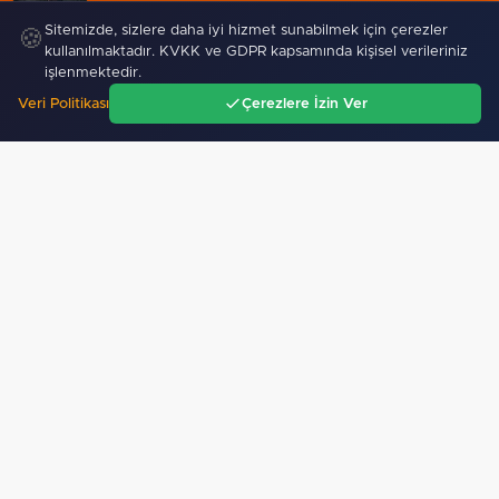
Sitemizde, sizlere daha iyi hizmet sunabilmek için çerezler
🍪
08 Ağustos 2026
kullanılmaktadır. KVKK ve GDPR kapsamında kişisel verileriniz
Faili meçhul 2 cinayet daha aydınlatıldı
işlenmektedir.
Veri Politikası
Çerezlere İzin Ver
Ana Sayfa
Gündem
Ara
Menü
Türk Dünyasının kalbi
Keçiören’de attı
“Bin yıllık Türk-Kürt kardeşliği
bir slogan değil,…
GÜNDEM