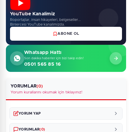
YouTube Kanalimiz
Roportajlar, insan hikayeleri, belgeseller...
Binlercesi YouTube kanalimizda.
ABONE OL
Whatsapp Hattı
Son dakika haberler için bizi takip edin!
0501 565 85 16
YORUMLAR
(0)
Yorum kurallarını okumak için tıklayınız!
YORUM YAP
YORUMLAR
(0)