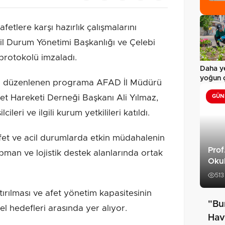
fetlere karşı hazırlık çalışmalarını
l Durum Yönetimi Başkanlığı ve Çelebi
 protokolü imzaladı.
Daha ye
yoğun 
da düzenlenen programa AFAD İl Müdürü
t Hareketi Derneği Başkanı Ali Yılmaz,
GÜN
eri ve ilgili kurum yetkilileri katıldı.
et ve acil durumlarda etkin müdahalenin
Prof
man ve lojistik destek alanlarında ortak
Oku
513
rılması ve afet yönetim kapasitesinin
"Bu
l hedefleri arasında yer alıyor.
Hav