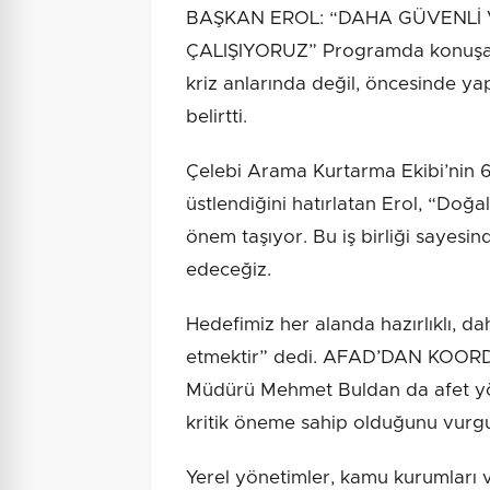
BAŞKAN EROL: “DAHA GÜVENLİ V
ÇALIŞIYORUZ” Programda konuşan F
kriz anlarında değil, öncesinde y
belirtti.
Çelebi Arama Kurtarma Ekibi’nin 
üstlendiğini hatırlatan Erol, “Doğal
önem taşıyor. Bu iş birliği sayesi
edeceğiz.
Hedefimiz her alanda hazırlıklı, da
etmektir” dedi. AFAD’DAN KOO
Müdürü Mehmet Buldan da afet yöne
kritik öneme sahip olduğunu vurgu
Yerel yönetimler, kamu kurumları ve