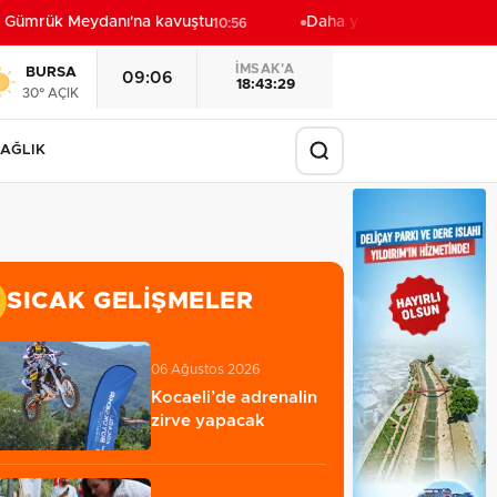
 Gümrük Meydanı'na kavuştu
Daha yeşil Milas için yoğun 
10:56
İMSAK'A
BURSA
09:06
18:43:27
30° AÇIK
AĞLIK
SICAK GELIŞMELER
06 Ağustos 2026
Kocaeli’de adrenalin
zirve yapacak