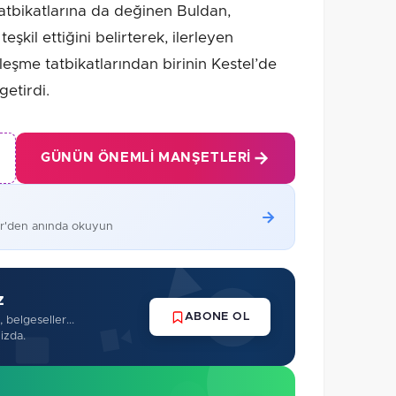
tbikatlarına da değinen Buldan,
eşkil ettiğini belirterek, ilerleyen
eşme tatbikatlarından birinin Kestel’de
getirdi.
GÜNÜN ÖNEMLI MANŞETLERI
er'den anında okuyun
z
ABONE OL
 belgeseller...
izda.