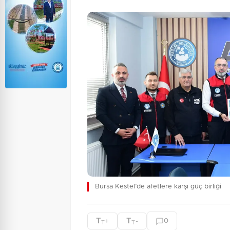
Bursa Kestel’de afetlere karşı güç birliği
T
T
+
-
0
T
T