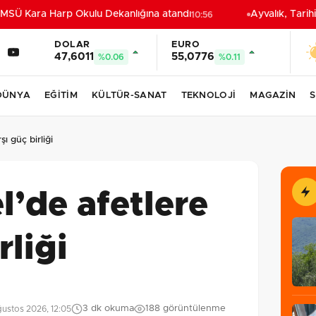
SÜ Kara Harp Okulu Dekanlığına atandı
Ayvalık, Tarihi
10:56
DOLAR
EURO
47,6011
55,0776
%0.06
%0.11
DÜNYA
EĞİTİM
KÜLTÜR-SANAT
TEKNOLOJİ
MAGAZİN
S
ı güç birliği
l’de afetlere
rliği
3 dk okuma
188 görüntülenme
ustos 2026, 12:05