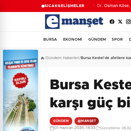
Prof. Dr. Osman Köse, M
SICAK
GELİŞMELER
BURSA
EKONOMİ
GÜNDEM
SPOR
/
Gündem Haberleri
/
Bursa Kestel’de afetlere karş
Bursa Keste
karşı güç bi
GÜNDEM
MANŞET
01 Haziran 2026, 14:33
Güncelleme: 06 Ağ