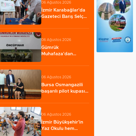
06 Ağustos 2026
İzmir Karabağlar'da
Gazeteci Barış Selçuk
saygıyla…
06 Ağustos 2026
Gümrük
Muhafaza'dan
kaçakçılığa darbe!
2026'da 58…
06 Ağustos 2026
Bursa Osmangazili
başarılı pilot kupasını
Başkan Aydın’la…
06 Ağustos 2026
İzmir Büyükşehir’in
Yaz Okulu hem
eğlendiriyor hem…