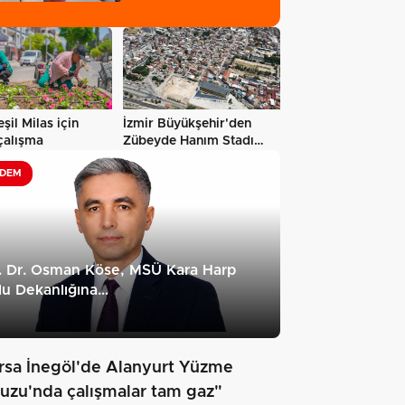
şil Milas için
İzmir Büyükşehir'den
çalışma
Zübeyde Hanım Stadı
açıklaması…
DEM
. Dr. Osman Köse, MSÜ Kara Harp
lu Dekanlığına…
rsa İnegöl'de Alanyurt Yüzme
uzu'nda çalışmalar tam gaz"