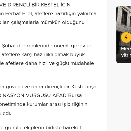
E DİRENÇLİ BİR KESTEL İÇİN
erhat Erol, afetlere hazırlığın yalnızca
apılan çalışmalarla mümkün olduğunu
6 Şubat depremlerinde önemli görevler
Mers
 afetlere karşı hazırlıklı olmak büyük
vitr
nde afetlere daha hızlı ve güçlü müdahale
ha güvenli ve daha dirençli bir Kestel inşa
RDİNASYON VURGUSU AFAD Bursa İl
timinde kurumlar arası iş birliğinin
ladı.
 gönüllü ekiplerin birlikte hareket