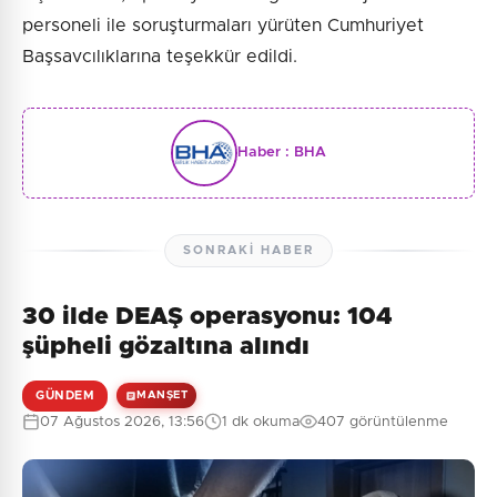
personeli ile soruşturmaları yürüten Cumhuriyet
Başsavcılıklarına teşekkür edildi.
Haber :
BHA
SONRAKI HABER
30 ilde DEAŞ operasyonu: 104
şüpheli gözaltına alındı
GÜNDEM
MANŞET
07 Ağustos 2026, 13:56
1 dk okuma
407 görüntülenme