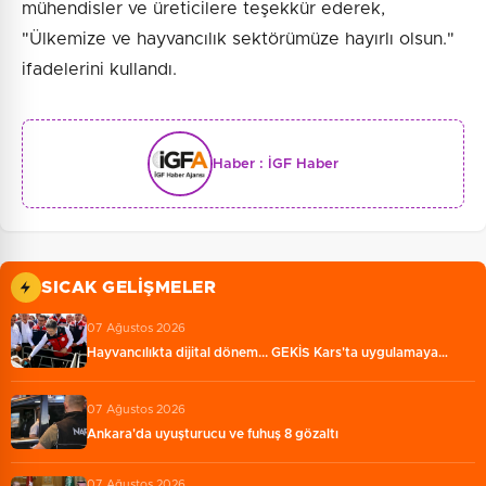
mühendisler ve üreticilere teşekkür ederek,
"Ülkemize ve hayvancılık sektörümüze hayırlı olsun."
ifadelerini kullandı.
Haber :
İGF Haber
SICAK GELIŞMELER
07 Ağustos 2026
Hayvancılıkta dijital dönem... GEKİS Kars'ta uygulamaya…
07 Ağustos 2026
Ankara'da uyuşturucu ve fuhuş 8 gözaltı
07 Ağustos 2026