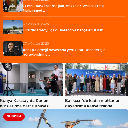
Cumhurbaşkanı Erdoğan, Mekke'de Veliaht Prens
Muhammed…
07 Ağustos 2026
Hırsızlar trafoyu çaldı, narenciye bahçeleri susuz…
07 Ağustos 2026
Ahbap Derneği davasında yeni karar: Yönetim için
görevlendirme…
Konya Karatay'da Kur'an
Balıkesir’de kadın muhtarlar
kurslarında dart turnuvası…
dayanışma kahvaltısında…
GÜNDEM