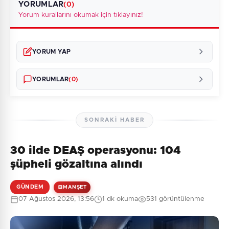
YORUMLAR
(0)
Yorum kurallarını okumak için tıklayınız!
YORUM YAP
YORUMLAR
(0)
SONRAKI HABER
30 ilde DEAŞ operasyonu: 104
Henüz yorum yapılmamış. İlk yorumu siz yapın!
şüpheli gözaltına alındı
GÜNDEM
MANŞET
07 Ağustos 2026, 13:56
1 dk okuma
531 görüntülenme
0
/2000
Güvenlik Sorusu: