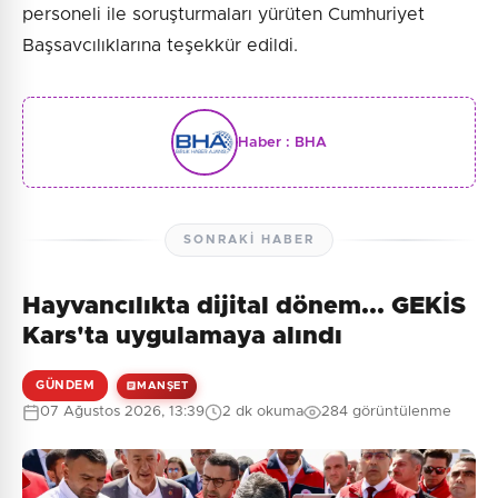
personeli ile soruşturmaları yürüten Cumhuriyet
Başsavcılıklarına teşekkür edildi.
Haber :
BHA
SONRAKI HABER
Hayvancılıkta dijital dönem... GEKİS
Kars'ta uygulamaya alındı
GÜNDEM
MANŞET
07 Ağustos 2026, 13:39
2 dk okuma
284 görüntülenme