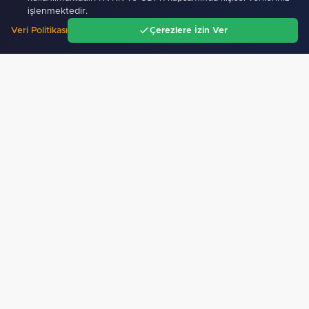
işlenmektedir.
Motosiklet Kulübü'nden hayati uyarılar: Kask tercih…
Veri Politikası
Çerezlere İzin Ver
Ana Sayfa
Gündem
Ara
Menü
Mobil Uygulamamız Yayında!
Binlerce haberden
anında haberdar ol, ilgi alanına göre haber oku.