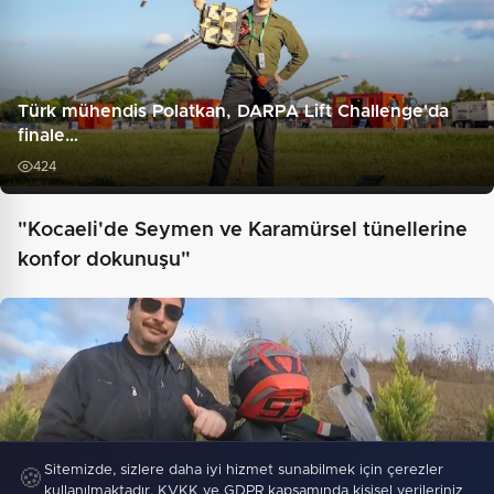
Türk mühendis Polatkan, DARPA Lift Challenge'da
finale…
424
"Kocaeli'de Seymen ve Karamürsel tünellerine
konfor dokunuşu"
Sitemizde, sizlere daha iyi hizmet sunabilmek için çerezler
🍪
kullanılmaktadır. KVKK ve GDPR kapsamında kişisel verileriniz