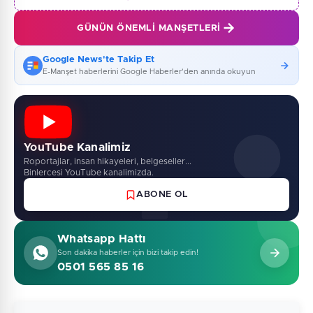
GÜNÜN ÖNEMLI MANŞETLERI
Google News'te Takip Et
E-Manşet haberlerini Google Haberler'den anında okuyun
YouTube Kanalimiz
Roportajlar, insan hikayeleri, belgeseller...
Binlercesi YouTube kanalimizda.
ABONE OL
Whatsapp Hattı
Son dakika haberler için bizi takip edin!
0501 565 85 16