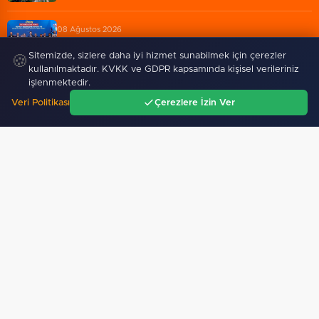
08 Ağustos 2026
Bakan Kurum: Omuz omuza vererek zorlukları aştık
Sitemizde, sizlere daha iyi hizmet sunabilmek için çerezler
🍪
kullanılmaktadır. KVKK ve GDPR kapsamında kişisel verileriniz
işlenmektedir.
08 Ağustos 2026
Kaçak bina yıkımında hayat kurtaran müdahale
Veri Politikası
Çerezlere İzin Ver
Ana Sayfa
Gündem
Ara
Menü
08 Ağustos 2026
Mühendis Tek-Sen Bayındırlık’tan tarihi adım: İlk…
08 Ağustos 2026
İbrahim Burkay seçimlerde açık ara önde! Dev lansmanda…