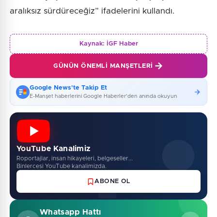
aralıksız sürdüreceğiz” ifadelerini kullandı.
Kaynak:
İGF Haber
GÜNÜN ÖNEMLI MANŞETLERI
Google News'te Takip Et
E-Manşet haberlerini Google Haberler'den anında okuyun
YouTube Kanalimiz
Roportajlar, insan hikayeleri, belgeseller...
Binlercesi YouTube kanalimizda.
ABONE OL
Whatsapp Hattı