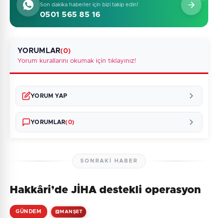
Son dakika haberler için bizi takip edin!
0501 565 85 16
YORUMLAR
(0)
Yorum kurallarını okumak için tıklayınız!
YORUM YAP
YORUMLAR
(0)
SONRAKI HABER
Hakkâri’de JİHA destekli operasyon
Henüz yorum yapılmamış. İlk yorumu siz yapın!
GÜNDEM
MANŞET