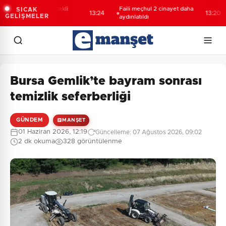
kkâri’de JİHA destekli
Faili meçhul 2 cinayet daha
SICAK
13:24
13:20
GELİŞMELER
perasyon
aydınlatıldı
Bursa Gemlik’te bayram sonrası
temizlik seferberliği
GÜNDEM
MANŞET
01 Haziran 2026, 12:19
Güncelleme: 07 Ağustos 2026, 09:02
2 dk okuma
328 görüntülenme