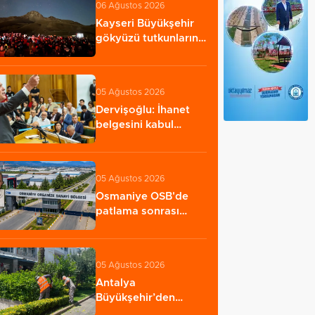
06 Ağustos 2026
Kayseri Büyükşehir
gökyüzü tutkunlarını
Erciyes'te…
05 Ağustos 2026
Dervişoğlu: İhanet
belgesini kabul
etmeyeceğiz
05 Ağustos 2026
Osmaniye OSB'de
patlama sonrası
yangın: 2 işçi öldü…
05 Ağustos 2026
Antalya
Büyükşehir’den
Kemer’e çevre