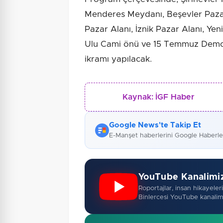
Menderes Meydanı, Beşevler Paza
Pazar Alanı, İznik Pazar Alanı, Ye
Ulu Cami önü ve 15 Temmuz Demok
ikramı yapılacak.
Kaynak:
İGF Haber
Google News'te Takip Et
E-Manşet haberlerini Google Haberl
YouTube Kanalimi
Roportajlar, insan hikayeleri,
Binlercesi YouTube kanalim