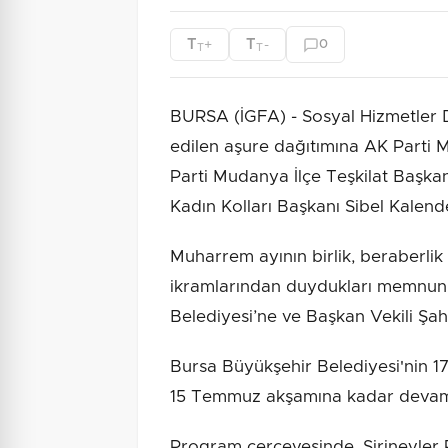
T
T
+
-
0
T
T
BURSA (İGFA) - Sosyal Hizmetler D
edilen aşure dağıtımına AK Parti 
Parti Mudanya İlçe Teşkilat Başk
Kadın Kolları Başkanı Sibel Kalend
Muharrem ayının birlik, beraberli
ikramlarından duydukları memnuniy
Belediyesi’ne ve Başkan Vekili Şahin
Bursa Büyükşehir Belediyesi'nin 1
15 Temmuz akşamına kadar devam
Program çerçevesinde, Şirinevler