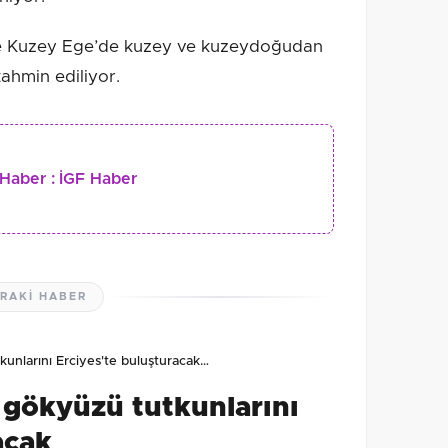
le Kuzey Ege’de kuzey ve kuzeydoğudan
ahmin ediliyor.
Haber :
İGF Haber
RAKI HABER
unlarını Erciyes'te buluşturacak…
 gökyüzü tutkunlarını
acak