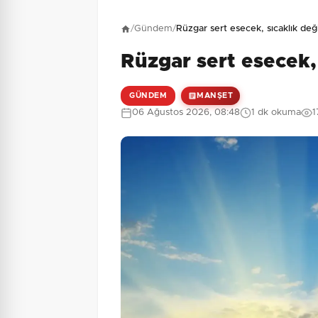
Henüz yorum yapı
/
Gündem
/
Rüzgar sert esecek, sıcaklık d
Rüzgar sert esecek
2 + 8 = ?
Güvenlik Sorusu:
GÜNDEM
MANŞET
06 Ağustos 2026, 08:48
1 dk okuma
1