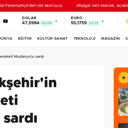
a Fenerbahçe'den net skor
Rüzgar sert esecek, sıcaklı
08:56
DOLAR
EURO
47,5984
55,1759
%0.06
%0.13
DÜNYA
EĞİTİM
KÜLTÜR-SANAT
TEKNOLOJİ
MAGAZİN
S
bereketi Mudanya'yı sardı
şehir'in
eti
 sardı