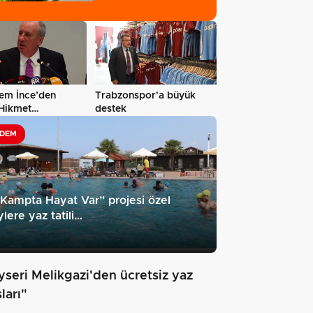
düzenleme
em İnce’den
Trabzonspor'a büyük
Hikmet
destek
meli paylaşım:…
DEM
Kampta Hayat Var” projesi özel
ylere yaz tatili…
yseri Melikgazi'den ücretsiz yaz
ları"