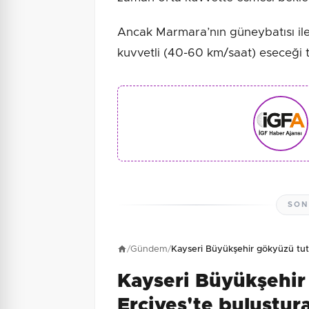
Ancak Marmara’nın güneybatısı i
kuvvetli (40-60 km/saat) eseceği t
SON
/
Gündem
/
Kayseri Büyükşehir gökyüzü tutk
Kayseri Büyükşehir
Erciyes'te buluştur