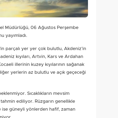
nel Müdürlüğü, 06 Ağustos Perşembe
nu yayımladı.
in parçalı yer yer çok bulutlu, Akdeniz’in
deniz kıyıları, Artvin, Kars ve Ardahan
 Kocaeli illerinin kuzey kıyılarının sağanak
diğer yerlerin az bulutlu ve açık geçeceği
 beklenmiyor. Sıcaklıkların mevsim
tahmin ediliyor. Rüzgarın genellikle
 ise güneyli yönlerden hafif, zaman
niyor.