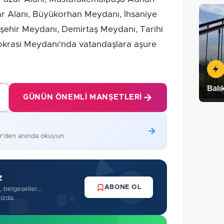
r Alanı, Büyükorhan Meydanı, İhsaniye
nişehir Meydanı, Demirtaş Meydanı, Tarihi
rasi Meydanı'nda vatandaşlara aşure
Balı
GÜNÜN ÖNEMLI MANŞETLERI
er'den anında okuyun
z
ABONE OL
 belgeseller...
izda.