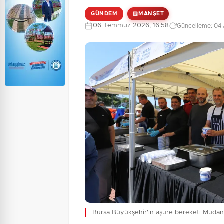
GÜNDEM
MANŞET
06 Temmuz 2026, 16:58
Güncelleme: 04 
Bursa Büyükşehir'in aşure bereketi Mudany