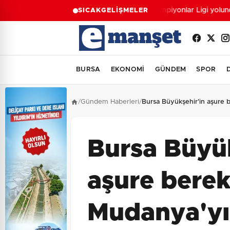
Şampiyonlar Ligi yolund
SICAK
GELİŞMELER
BURSA
EKONOMİ
GÜNDEM
SPOR
/
Gündem Haberleri
/
Bursa Büyükşehir'in aşure 
Bursa Büyük
aşure berek
Mudanya'yı