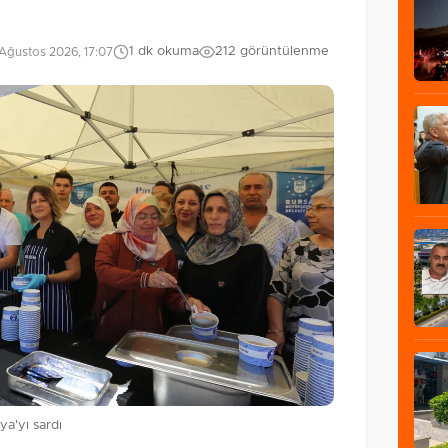
1 dk okuma
212 görüntülenme
Ağustos 2026, 17:07
a'yı sardı