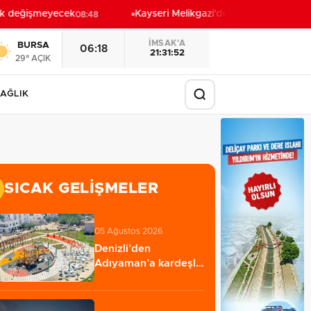
k değişmeyecek
Kayseri Melikgazi'den ücretsiz yaz kursla
08:48
İMSAK'A
BURSA
06:18
21:31:50
29° AÇIK
AĞLIK
SICAK GELIŞMELER
05 Ağustos 2026
Denizli’den
Adıyaman’a kardeşlik
köprüsü kuruldu