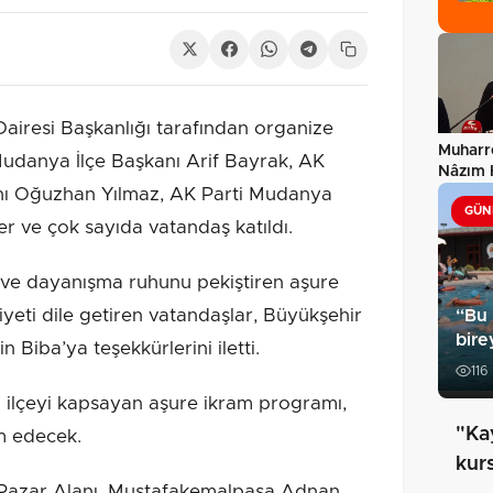
airesi Başkanlığı tarafından organize
Muharr
Mudanya İlçe Başkanı Arif Bayrak, AK
Nâzım 
anı Oğuzhan Yılmaz, AK Parti Mudanya
gönder
GÜN
er ve çok sayıda vatandaş katıldı.
k ve dayanışma ruhunu pekiştiren aşure
eti dile getiren vatandaşlar, Büyükşehir
“Bu 
bire
 Biba’ya teşekkürlerini iletti.
116
7 ilçeyi kapsayan aşure ikram programı,
"Ka
 edecek.
kurs
 Pazar Alanı, Mustafakemalpaşa Adnan