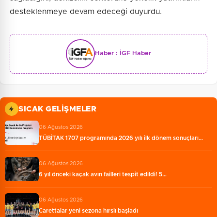
desteklenmeye devam edeceği duyurdu.
Haber :
İGF Haber
SICAK GELIŞMELER
06 Ağustos 2026
TÜBİTAK 1707 programında 2026 yılı ilk dönem sonuçları…
06 Ağustos 2026
6 yıl önceki kaçak avın failleri tespit edildi! 5…
06 Ağustos 2026
Carettalar yeni sezona hırslı başladı