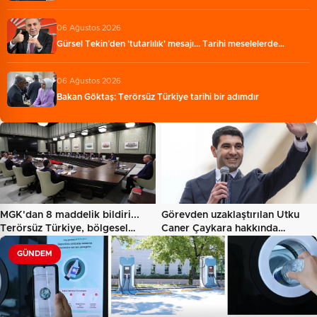
06 Ağustos 2026
Gürsel Tekin’den 'tutarlılık' mesajı... Tarihi meselelerde…
06 Ağustos 2026
Bakan Göktaş: Terörsüz Türkiye tarihi bir adımdır
MGK'dan 8 maddelik bildiri...
Görevden uzaklaştırılan Utku
Terörsüz Türkiye, bölgesel…
Caner Çaykara hakkında…
GÜNDEM