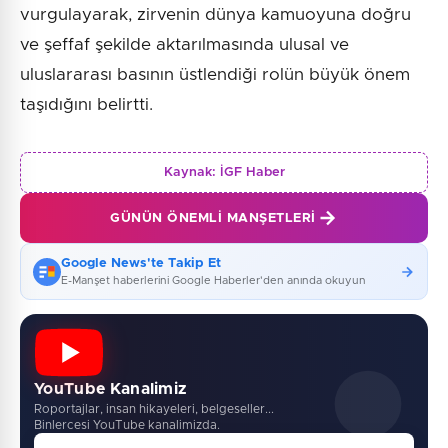
vurgulayarak, zirvenin dünya kamuoyuna doğru
ve şeffaf şekilde aktarılmasında ulusal ve
uluslararası basının üstlendiği rolün büyük önem
taşıdığını belirtti.
Kaynak:
İGF Haber
GÜNÜN ÖNEMLI MANŞETLERI
Google News'te Takip Et
E-Manşet haberlerini Google Haberler'den anında okuyun
YouTube Kanalimiz
Roportajlar, insan hikayeleri, belgeseller...
Binlercesi YouTube kanalimizda.