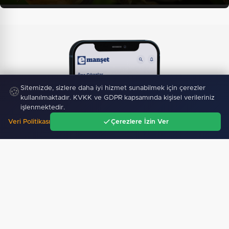
Sitemizde, sizlere daha iyi hizmet sunabilmek için çerezler
🍪
kullanılmaktadır. KVKK ve GDPR kapsamında kişisel verileriniz
işlenmektedir.
Veri Politikası
Çerezlere İzin Ver
Ana Sayfa
Gündem
Ara
Menü
Mobil Uygulamamız Yayında!
Binlerce haberden
anında haberdar ol, ilgi alanına göre haber oku.