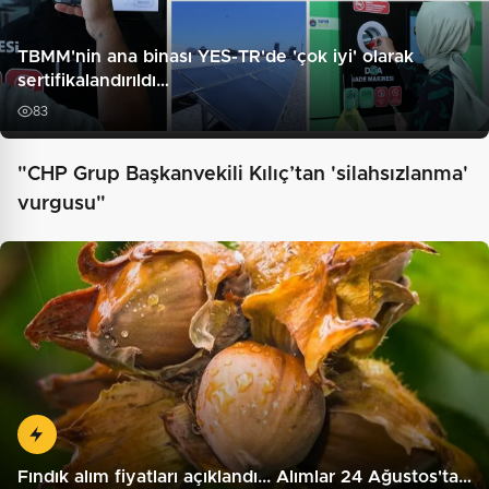
TBMM'nin ana binası YES-TR'de 'çok iyi' olarak
sertifikalandırıldı…
83
"CHP Grup Başkanvekili Kılıç’tan 'silahsızlanma'
vurgusu"
Fındık alım fiyatları açıklandı... Alımlar 24 Ağustos'ta…