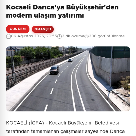
Kocaeli Darıca’ya Büyükşehir'den
Henüz yorum yapılmamış. İlk yorumu siz yapın!
modern ulaşım yatırımı
GÜNDEM
MANŞET
06 Ağustos 2026, 20:55
2 dk okuma
208 görüntülenme
0
/2000
Güvenlik Sorusu:
7 + 4 = ?
Gönder
KOCAELİ (İGFA) - Kocaeli Büyükşehir Belediyesi
tarafından tamamlanan çalışmalar sayesinde Darıca